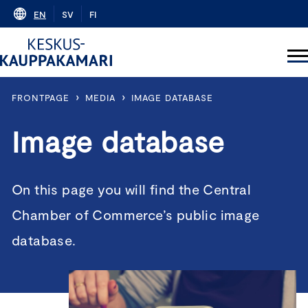
Skip
EN
SV
FI
to
content
›
›
FRONTPAGE
MEDIA
IMAGE DATABASE
Image database
On this page you will find the Central
Chamber of Commerce’s public image
database.