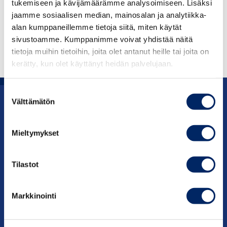
tukemiseen ja kävijämäärämme analysoimiseen. Lisäksi
LOGOS
jaamme sosiaalisen median, mainosalan ja analytiikka-
alan kumppaneillemme tietoja siitä, miten käytät
Didn’t you find what you were looking for?
sivustoamme. Kumppanimme voivat yhdistää näitä
Contact
viestinta@chamber.fi
tietoja muihin tietoihin, joita olet antanut heille tai joita on
kerätty, kun olet käyttänyt heidän palvelujaan.
Suostumuksen
Välttämätön
valinta
Advocacy
Mieltymykset
Services
About us
Tilastot
Contact information
Markkinointi