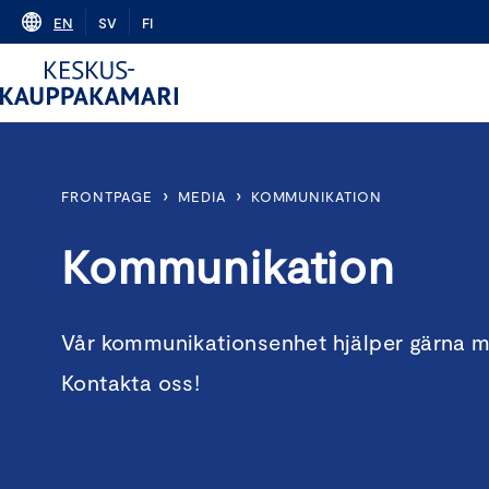
Skip
EN
SV
FI
to
content
›
›
FRONTPAGE
MEDIA
KOMMUNIKATION
Kommunikation
Vår kommunikationsenhet hjälper gärna m
Kontakta oss!