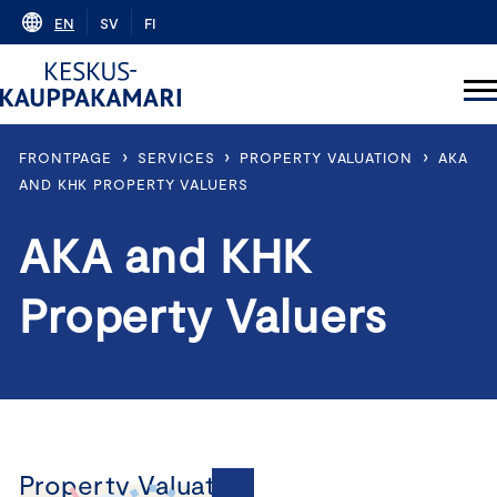
Skip
EN
SV
FI
to
content
›
›
›
FRONTPAGE
SERVICES
PROPERTY VALUATION
AKA
AND KHK PROPERTY VALUERS
AKA and KHK
Property Valuers
Property Valuation