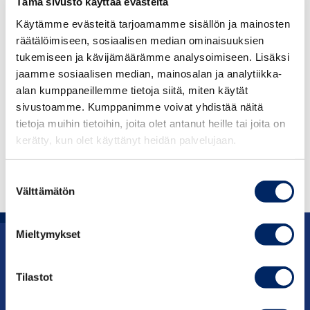
Tämä sivusto käyttää evästeitä
Practice (Finnish Guidelines) and the International
Käytämme evästeitä tarjoamamme sisällön ja mainosten
Valuation Standard (IVS). The authorization guarantees
räätälöimiseen, sosiaalisen median ominaisuuksien
the valuer’s expertise and the quality of the valuation
tukemiseen ja kävijämäärämme analysoimiseen. Lisäksi
statement.
jaamme sosiaalisen median, mainosalan ja analytiikka-
alan kumppaneillemme tietoja siitä, miten käytät
Property Valuers Approved by the Finland Chamber of
sivustoamme. Kumppanimme voivat yhdistää näitä
Commerce (KHK) are valuers whose activity is based on
tietoja muihin tietoihin, joita olet antanut heille tai joita on
the law. There are certain situations in which it is
kerätty, kun olet käyttänyt heidän palvelujaan.
mandatory to use a KHK-valuer and proceeding
otherwise must be justified.
Suostumuksen
Välttämätön
valinta
Mieltymykset
Advocacy
Tilastot
Services