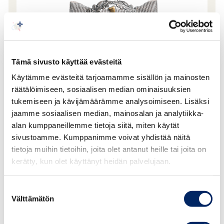
Tämä sivusto käyttää evästeitä
Käytämme evästeitä tarjoamamme sisällön ja mainosten
räätälöimiseen, sosiaalisen median ominaisuuksien
tukemiseen ja kävijämäärämme analysoimiseen. Lisäksi
Employee of the Year Medal of Merit
jaamme sosiaalisen median, mainosalan ja analytiikka-
The Employee of the Year Medal of Merit is awarded for
alan kumppaneillemme tietoja siitä, miten käytät
distinguished work to promote the success of the
sivustoamme. Kumppanimme voivat yhdistää näitä
tietoja muihin tietoihin, joita olet antanut heille tai joita on
company or the well-being of the work community.
kerätty, kun olet käyttänyt heidän palvelujaan.
Purchase price: 370 € / Member price: 333 €
Suostumuksen
Välttämätön
valinta