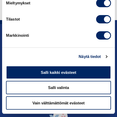
Mieltymykset
APPLY FOR A MEDAL OF MERIT
Tilastot
Markkinointi
Advocacy
Services
Näytä tiedot
About us
Salli kaikki evästeet
Contact information
Salli valinta
Vain välttämättömät evästeet