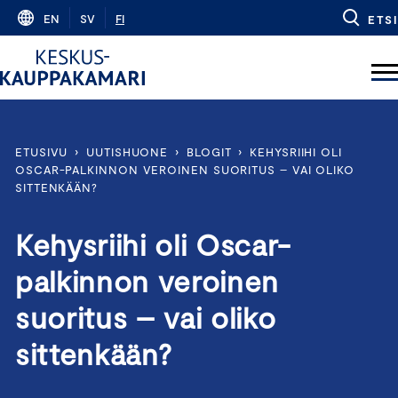
Skip
EN
SV
FI
ETSI
to
content
ETUSIVU
›
UUTISHUONE
›
BLOGIT
›
KEHYSRIIHI OLI
OSCAR-PALKINNON VEROINEN SUORITUS – VAI OLIKO
SITTENKÄÄN?
Kehysriihi oli Oscar-
palkinnon veroinen
suoritus – vai oliko
sittenkään?