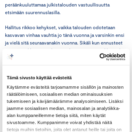
peräänkuuluttamaa julkistalouden vastuullisuutta
etsimään suurennuslasilla.
Hallitus rikkoo kehykset, vaikka talouden odotetaan
kasvavan vinhaa vauhtia jo tänä vuonna ja varsinkin ensi
ja vielä sitä seuraavanakin vuonna. Sikäli kun ennusteet
pitävät paikkansa, on hyvin vähän perusteita rikkoa tähän
asti kunnioitettu ja hyvin toimiva
kehysjärjestelmä. Päinvastoin. Olettaen, että suuria
negatiivisia shokkeja ei tule, vähintäänkin kehyksiin
Tämä sivusto käyttää evästeitä
pitäisi palata niin pian kuin mahdollista. Ja pidetään
Käytämme evästeitä tarjoamamme sisällön ja mainosten
mielessä, että julkinen talous velkaantuisi, vaikka
räätälöimiseen, sosiaalisen median ominaisuuksien
kehyksiin palattaisiinkin. Eli mistään kiilusilmäisestä
tukemiseen ja kävijämäärämme analysoimiseen. Lisäksi
kurituspolitiikasta ei varsinaisesti olisi kyse.
jaamme sosiaalisen median, mainosalan ja analytiikka-
alan kumppaneillemme tietoja siitä, miten käytät
Ja ne työllisyyspäätökset. Hesarin tietojen
sivustoamme. Kumppanimme voivat yhdistää näitä
mukaan hallitus tekisi päätökset 15 000 lisätyöllisestä
tietoja muihin tietoihin, joita olet antanut heille tai joita on