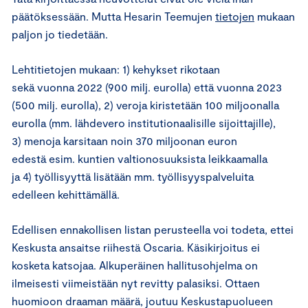
päätöksessään. Mutta Hesarin Teemujen
tietojen
mukaan
paljon jo tiedetään.
Lehtitietojen mukaan: 1) kehykset rikotaan
sekä vuonna 2022 (900 milj. eurolla) että vuonna 2023
(500 milj. eurolla), 2) veroja kiristetään 100 miljoonalla
eurolla (mm. lähdevero institutionaalisille sijoittajille),
3) menoja karsitaan noin 370 miljoonan euron
edestä esim. kuntien valtionosuuksista leikkaamalla
ja 4) työllisyyttä lisätään mm. työllisyyspalveluita
edelleen kehittämällä.
Edellisen ennakollisen listan perusteella voi todeta, ettei
Keskusta ansaitse riihestä Oscaria. Käsikirjoitus ei
kosketa katsojaa. Alkuperäinen hallitusohjelma on
ilmeisesti viimeistään nyt revitty palasiksi. Ottaen
huomioon draaman määrä, joutuu Keskustapuolueen