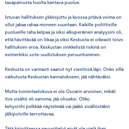
tasapainosta huolta kantava puolue.
Istuvan hallituksen ykkösjuttu ja koossa pitävä voima on
ollut jakaa rahaa moneen suuntaan. Kaikille poliittisille
puolueille raha kelpaa ja siksi alkuperäinen analyysini oli,
että hävittävää on liikaa ja siksi Keskusta ei oikeasti toivo
hallituksen eroa. Keskustan vinkkelistä riskinä on
esimerkiksi sote-uudistuksen peruuntuminen.
Keskusta on varmasti saanut nyt viestinsä läpi. Onko sillä
vaikutusta Keskustan kannatukseen, jää nähtäväksi.
Mutta toimintaelokuva ei ole Oscarin arvoinen, mikäli
itse sisältö eli sanoma, jää ohueksi. Oliko
kehysriihi pelkkää näytelmää vai jääkö sisällöstäkin
jälkipolville kerrottavaa.
Tätä kirjoittaessa neuvottelut eivät ole vielä ihan