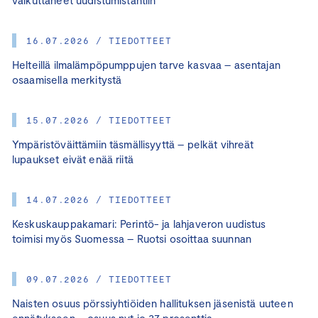
16.07.2026 / TIEDOTTEET
Helteillä ilmalämpöpumppujen tarve kasvaa – asentajan
osaamisella merkitystä
15.07.2026 / TIEDOTTEET
Ympäristöväittämiin täsmällisyyttä – pelkät vihreät
lupaukset eivät enää riitä
14.07.2026 / TIEDOTTEET
Keskuskauppakamari: Perintö- ja lahjaveron uudistus
toimisi myös Suomessa – Ruotsi osoittaa suunnan
09.07.2026 / TIEDOTTEET
Naisten osuus pörssiyhtiöiden hallituksen jäsenistä uuteen
ennätykseen – osuus nyt jo 37 prosenttia