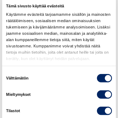
valinta, mutta järjestelmän tasolla pitäisi tehdä jotain,
Tämä sivusto käyttää evästeitä
mikäli sukupuolten tasa-arvo työmarkkinoilla olisi aito
Käytämme evästeitä tarjoamamme sisällön ja mainosten
huoli.
räätälöimiseen, sosiaalisen median ominaisuuksien
tukemiseen ja kävijämäärämme analysoimiseen. Lisäksi
Mitä uudistusmahdollisuuksia meillä olisi?
jaamme sosiaalisen median, mainosalan ja analytiikka-
Kotihoidontukea voisi lyhentää, kiintiöittää, kenties
alan kumppaneillemme tietoja siitä, miten käytät
tasoakin muuttaa. Toisaalta voisimme edelleen muokata
sivustoamme. Kumppanimme voivat yhdistää näitä
päivärahajärjestelmää ja ottaa vaikka mallia
tietoja muihin tietoihin, joita olet antanut heille tai joita on
Ruotsista.
Ruotsissa
ei ole kotihoidontukea, mutta
kerätty, kun olet käyttänyt heidän palvelujaan.
vanhempainpäivärahajärjestelmä on joustava; tukea voi
ottaa osittaisena ja sitä voi käyttää jopa siihen asti, että
Suostumuksen
lapsi täyttää 12 vuotta.
Välttämätön
valinta
Ruotsista enemmän myöhemmin, mutta päätän tekstini
Mieltymykset
kahteen pointsiin.
Tilastot
Hallituksen perhevapaauudistuksessa on monia