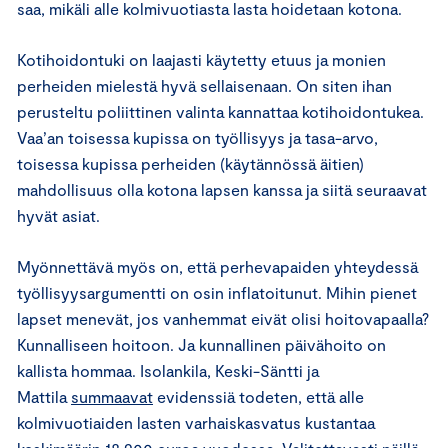
saa, mikäli alle kolmivuotiasta lasta hoidetaan kotona.
Kotihoidontuki on laajasti käytetty etuus ja monien
perheiden mielestä hyvä sellaisenaan. On siten ihan
perusteltu poliittinen valinta kannattaa kotihoidontukea.
Vaa’an toisessa kupissa on työllisyys ja tasa-arvo,
toisessa kupissa perheiden (käytännössä äitien)
mahdollisuus olla kotona lapsen kanssa ja siitä seuraavat
hyvät asiat.
Myönnettävä myös on, että perhevapaiden yhteydessä
työllisyysargumentti on osin inflatoitunut. Mihin pienet
lapset menevät, jos vanhemmat eivät olisi hoitovapaalla?
Kunnalliseen hoitoon. Ja kunnallinen päivähoito on
kallista hommaa. Isolankila, Keski-Säntti ja
Mattila
summaavat
evidenssiä todeten, että alle
kolmivuotiaiden lasten varhaiskasvatus kustantaa