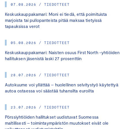
07.08.2026 / TIEDOTTEET
Keskuskauppakamari: Moni ei tiedä, että poimituista
marjoista tai pullopanteista pitää maksaa tietyissä
tapauksissa verot
05.08.2026 / TIEDOTTEET
Keskuskauppakamari: Naisten osuus First North -yhtiöiden
hallituksen jäsenistä laski 27 prosenttiin
28.07.2026 / TIEDOTTEET
Autokuume voi yllättää – huolellinen selvitystyö käytettyä
autoa ostaessa voi säästää tuhansilta euroilta
23.07.2026 / TIEDOTTEET
Pörssiyhtiöiden hallitukset uudistuvat Suomessa
maltillisesti – toimintaympäristön muutokset eivät ole
vaikuttaneet uudistumistahtiin