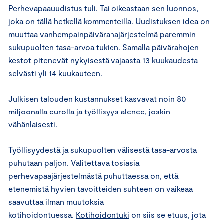
Perhevapaauudistus tuli. Tai oikeastaan sen luonnos,
joka on tällä hetkellä kommenteilla. Uudistuksen idea on
muuttaa vanhempainpäivärahajärjestelmä paremmin
sukupuolten tasa-arvoa tukien. Samalla päivärahojen
kestot pitenevät nykyisestä vajaasta 13 kuukaudesta
selvästi yli 14 kuukauteen.
Julkisen talouden kustannukset kasvavat noin 80
miljoonalla eurolla ja työllisyys
alenee
, joskin
vähänlaisesti.
Työllisyydestä ja sukupuolten välisestä tasa-arvosta
puhutaan paljon. Valitettava tosiasia
perhevapaajärjestelmästä puhuttaessa on, että
etenemistä hyvien tavoitteiden suhteen on vaikeaa
saavuttaa ilman muutoksia
kotihoidontuessa.
Kotihoidontuki
on siis se etuus, jota