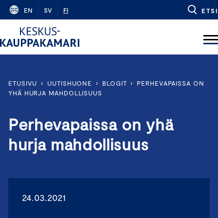
Skip
EN
SV
FI
ETSI
to
content
ETUSIVU
›
UUTISHUONE
›
BLOGIT
›
PERHEVAPAISSA ON
YHÄ HURJA MAHDOLLISUUS
Perhevapaissa on yhä
hurja mahdollisuus
24.03.2021