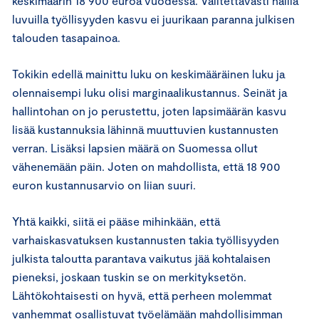
keskimäärin 18 900 euroa vuodessa. Valitettavasti näillä
luvuilla työllisyyden kasvu ei juurikaan paranna julkisen
talouden tasapainoa.
Tokikin edellä mainittu luku on keskimääräinen luku ja
olennaisempi luku olisi marginaalikustannus. Seinät ja
hallintohan on jo perustettu, joten lapsimäärän kasvu
lisää kustannuksia lähinnä muuttuvien kustannusten
verran. Lisäksi lapsien määrä on Suomessa ollut
vähenemään päin. Joten on mahdollista, että 18 900
euron kustannusarvio on liian suuri.
Yhtä kaikki, siitä ei pääse mihinkään, että
varhaiskasvatuksen kustannusten takia työllisyyden
julkista taloutta parantava vaikutus jää kohtalaisen
pieneksi, joskaan tuskin se on merkityksetön.
Lähtökohtaisesti on hyvä, että perheen molemmat
vanhemmat osallistuvat työelämään mahdollisimman