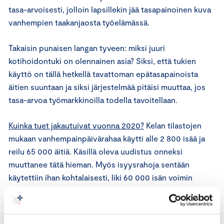
tasa-arvoisesti, jolloin lapsillekin jää tasapainoinen kuva
vanhempien taakanjaosta työelämässä.
Takaisin punaisen langan tyveen: miksi juuri
kotihoidontuki on olennainen asia? Siksi, että tukien
käyttö on tällä hetkellä tavattoman epätasapainoista
äitien suuntaan ja siksi järjestelmää pitäisi muuttaa, jos
tasa-arvoa työmarkkinoilla todella tavoitellaan.
Kuinka tuet jakautuivat vuonna 2020?
Kelan tilastojen
mukaan vanhempainpäivärahaa käytti alle 2 800 isää ja
reilu 65 000 äitiä. Käsillä oleva uudistus onneksi
muuttanee tätä hieman. Myös isyysrahoja sentään
käytettiin ihan kohtalaisesti, liki 60 000 isän voimin
vuonna 2020. Kotihoidontukea maksettiin 6 900 isälle ja
79 700 äidille. Monet äidit saattavat olla useita vuosia
kotona. Se on edelleen yksittäiselle perheelle ihan validi