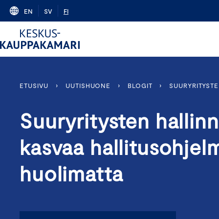
Skip
EN
SV
FI
to
content
ETUSIVU
›
UUTISHUONE
›
BLOGIT
›
SUURYRITYSTE
Suuryritysten hallin
kasvaa hallitusohjelm
huolimatta