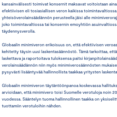
kansainvälisesti toimivat konsernit maksavat voitoistaan ain
efektiivisen eli tosiasiallisen veron kaikissa toimintavaltios
yhteisöverolainsäädännön perusteella jäisi alle minimiveroraj
joko toimintavaltiossa tai konsernin emoyhtiön asuinvaltioss
täydennysverolla.
Globaalin minimiveron erikoisuus on, että efektiivisen veroa
kehitetty täysin uusi laskentasäännöstö. Tämä tarkoittaa, että
laskettava ja raportoitava tuloksensa paitsi kirjanpitolainsää
verolainsäädännön niin myös minimiverosäännösten mukaises
pysyvästi lisääntyvää hallinnollista taakkaa yritysten laskenta
Globaalin minimiveron täytäntöönpanoa koskevassa hallituk
arvioidaan, että minimivero toisi Suomelle verotuloja noin 2
vuodessa. Sääntelyn tuoma hallinnollinen taakka on yksiseli
tuottamiin verotuloihin nähden.