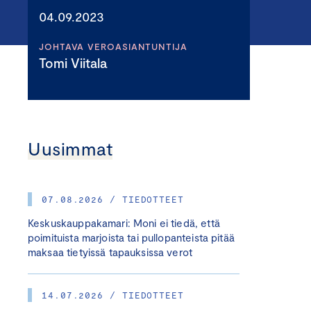
04.09.2023
JOHTAVA VEROASIANTUNTIJA
Tomi Viitala
Uusimmat
07.08.2026 / TIEDOTTEET
Keskuskauppakamari: Moni ei tiedä, että
poimituista marjoista tai pullopanteista pitää
maksaa tietyissä tapauksissa verot
14.07.2026 / TIEDOTTEET