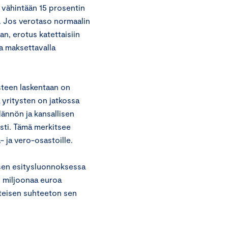
a vähintään 15 prosentin
sa. Jos verotaso normaalin
an, erotus katettaisiin
a maksettavalla
steen laskentaan on
 yritysten on jatkossa
dännön ja kansallisen
ti. Tämä merkitsee
- ja vero-osastoille.
sen esitysluonnoksessa
0 miljoonaa euroa
tteisen suhteeton sen