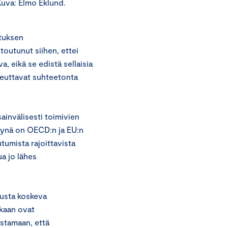
Kuva: Elmo Eklund.
otuksen
toutunut siihen, ettei
a, eikä se edistä sellaisia
iheuttavat suhteetonta
sainvälisesti toimivien
Syynä on OECD:n ja EU:n
tumista rajoittavista
a jo lähes
tusta koskeva
kkaan ovat
stamaan, että