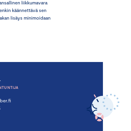
nsallinen liikkumavara
tenkin käännettävä sen
aakan lisäys minimoidaan
a
NTUNTIJA
er.fi
5