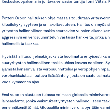
Keskuskauppakamarin johtava veroasiantuntija Tomi Viitala. 
Petteri Orpon hallituksen ohjelmassa sitoudutaan yritysver
kilpailukykyisyyteen ja ennakoitavuuteen. Hallitus on myös si
yritysten hallinnollinen taakka seuraavien vuosien aikana kasv
aggressiivisen verosuunnittelun vastaisia hankkeita, jotka a
hallinnollista taakkaa.
Hyvistä hallitusohjelmakirjauksista huolimatta erityisesti kan
suuryritysten hallinnollinen taakka uhkaa kasvaa edelleen. 
ajamista kansainvälistä verosuunnittelua ja veropohjien rapau
verohankkeista aiheutuva lisäsääntely, josta on saatu esimaku
vuosikymmenen ajan.
Ensi vuoden alusta on tulossa voimaan globaalia minimivero
lainsäädäntö, jonka vaikutukset yritysten hallinnolliseen taa
ennennäkemättömät. Globaalilla minimiverolla pyritään varmi