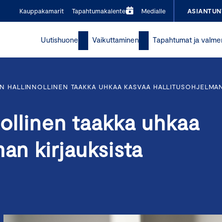
Kauppakamarit
Tapahtumakalenteri
Medialle
ASIANTUN
Uutishuone
Vaikuttaminen
Tapahtumat ja valme
N HALLINNOLLINEN TAAKKA UHKAA KASVAA HALLITUSOHJELMAN
nollinen taakka uhkaa
an kirjauksista