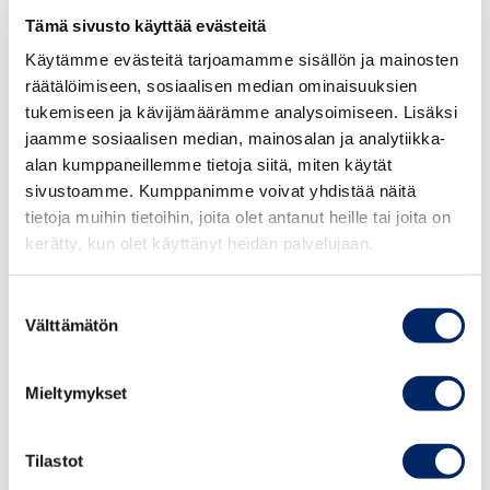
LUE NAISJOHTAJAKATSAUS TÄÄLTÄ
Tämä sivusto käyttää evästeitä
Käytämme evästeitä tarjoamamme sisällön ja mainosten
räätälöimiseen, sosiaalisen median ominaisuuksien
tukemiseen ja kävijämäärämme analysoimiseen. Lisäksi
24.06.2026 / JULKAISUT
jaamme sosiaalisen median, mainosalan ja analytiikka-
alan kumppaneillemme tietoja siitä, miten käytät
Hallitusohjelmatavoitteet: Lisää kansainvälisiä osaajia
sivustoamme. Kumppanimme voivat yhdistää näitä
tietoja muihin tietoihin, joita olet antanut heille tai joita on
03.04.2025 / JULKAISUT
kerätty, kun olet käyttänyt heidän palvelujaan.
Uusi vaihde uudistukseen – Kauppakamarien sote-
teesit
Suostumuksen
Välttämätön
valinta
12.03.2025 / JULKAISUT
Elinkeinoelämän yhteiset kunta- ja aluevaalitavoitteet
Mieltymykset
2025
Tilastot
04.03.2025 / JULKAISUT