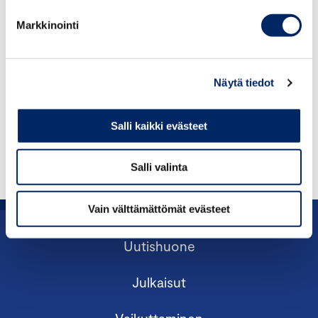
Maahanmuuton yhteiskuntasopimus
Markkinointi
12.02.2025 / JULKAISUT
Kasvua rakentamassa – kuntavaaliohjelma 2025
Näytä tiedot
31.01.2025 / JULKAISUT
Salli kaikki evästeet
Kilpailuetua Suomelle
Salli valinta
Vain välttämättömät evästeet
Uutishuone
Julkaisut