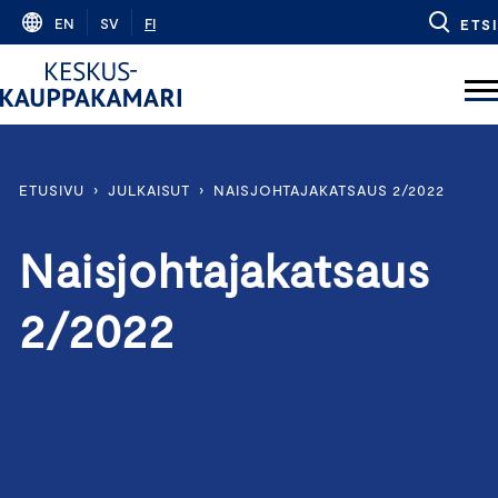
Skip
EN
SV
FI
ETSI
to
content
ETUSIVU
›
JULKAISUT
›
NAISJOHTAJAKATSAUS 2/2022
Naisjohtajakatsaus
2/2022