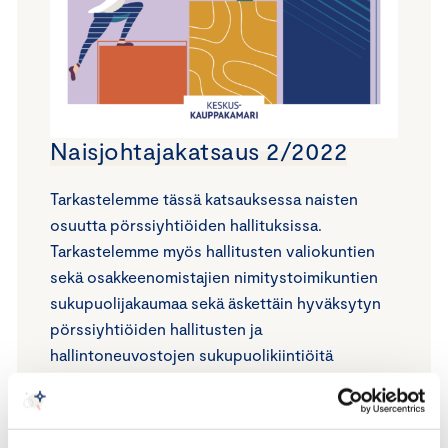
Naisjohtajakatsaus 2/2022
Tarkastelemme tässä katsauksessa naisten
osuutta pörssiyhtiöiden hallituksissa.
Tarkastelemme myös hallitusten valiokuntien
sekä osakkeenomistajien nimitystoimikuntien
sukupuolijakaumaa sekä äskettäin hyväksytyn
pörssiyhtiöiden hallitusten ja
hallintoneuvostojen sukupuolikiintiöitä
koskevan direktiivin vaikutuksia suomalaisiin
pörssiyhtiöihin.