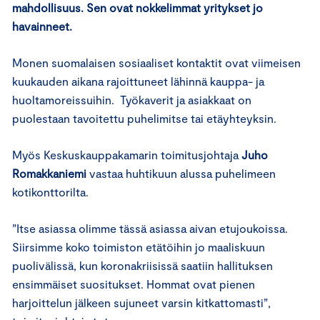
mahdollisuus. Sen ovat nokkelimmat yritykset jo
havainneet.
Monen suomalaisen sosiaaliset kontaktit ovat viimeisen
kuukauden aikana rajoittuneet lähinnä kauppa- ja
huoltamoreissuihin. Työkaverit ja asiakkaat on
puolestaan tavoitettu puhelimitse tai etäyhteyksin.
Myös Keskuskauppakamarin toimitusjohtaja
Juho
Romakkaniemi
vastaa huhtikuun alussa puhelimeen
kotikonttorilta.
”Itse asiassa olimme tässä asiassa aivan etujoukoissa.
Siirsimme koko toimiston etätöihin jo maaliskuun
puolivälissä, kun koronakriisissä saatiin hallituksen
ensimmäiset suositukset. Hommat ovat pienen
harjoittelun jälkeen sujuneet varsin kitkattomasti”,