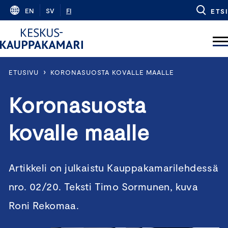
Skip
EN
SV
FI
ETSI
to
content
›
ETUSIVU
KORONASUOSTA KOVALLE MAALLE
Koronasuosta
kovalle maalle
Artikkeli on julkaistu Kauppakamarilehdessä
nro. 02/20. Teksti Timo Sormunen, kuva
Roni Rekomaa.