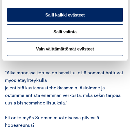
enää palaa siihen arkeen, jota elimme vielä helmikuussa.
Salli kaikki evästeet
Valtion velkataakka ja kuntien entistä tiukempi
taloustilanne tietävät käytännössä sitä, että vuodesta ja
Salli valinta
vuosikymmenestä toiseen vatvotut rakenteelliset
uudistukset on lopultakin vietävä läpi. Myös tapamme
Vain välttämättömät evästeet
tehdä työtä, käyttää palveluja ja liikkua
muuttuu Romakkaniemen mukaan pysyvästi.
”Aika monessa kohtaa on havaittu, että hommat hoituvat
myös etäyhteyksillä
ja entistä kustannustehokkaammin. Asioimme ja
ostamme entistä enemmän verkosta, mikä sekin tarjoaa
uusia bisnesmahdollisuuksia.”
Eli onko myös Suomen muotoisessa pilvessä
hopeareunus?