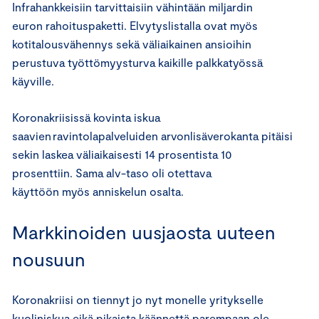
Infrahankkeisiin tarvittaisiin vähintään miljardin
euron rahoituspaketti. Elvytyslistalla ovat myös
kotitalousvähennys sekä väliaikainen ansioihin
perustuva työttömyysturva kaikille palkkatyössä
käyville.
Koronakriisissä kovinta iskua
saavien ravintolapalveluiden arvonlisäverokanta pitäisi
sekin laskea väliaikaisesti 14 prosentista 10
prosenttiin. Sama alv-taso oli otettava
käyttöön myös anniskelun osalta.
Markkinoiden uusjaosta uuteen
nousuun
Koronakriisi on tiennyt jo nyt monelle yritykselle
kuoliniskua eikä pikaista käännettä parempaan ole