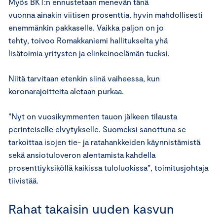
Myös BKT:n ennustetaan menevän tänä
vuonna ainakin viitisen prosenttia, hyvin mahdollisesti
enemmänkin pakkaselle. Vaikka paljon on jo
tehty, toivoo Romakkaniemi hallitukselta yhä
lisätoimia yritysten ja elinkeinoelämän tueksi.
Niitä tarvitaan etenkin siinä vaiheessa, kun
koronarajoitteita aletaan purkaa.
”Nyt on vuosikymmenten tauon jälkeen tilausta
perinteiselle elvytykselle. Suomeksi sanottuna se
tarkoittaa isojen tie- ja ratahankkeiden käynnistämistä
sekä ansiotuloveron alentamista kahdella
prosenttiyksiköllä kaikissa tuloluokissa”, toimitusjohtaja
tiivistää.
Rahat takaisin uuden kasvun