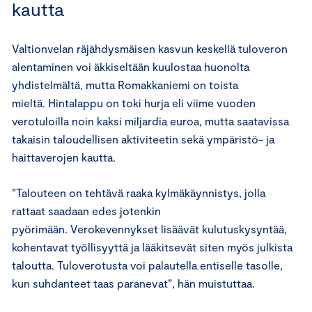
kautta
Valtionvelan räjähdysmäisen kasvun keskellä tuloveron
alentaminen voi äkkiseltään kuulostaa huonolta
yhdistelmältä, mutta Romakkaniemi on toista
mieltä. Hintalappu on toki hurja eli viime vuoden
verotuloilla noin kaksi miljardia euroa, mutta saatavissa
takaisin taloudellisen aktiviteetin sekä ympäristö- ja
haittaverojen kautta.
”Talouteen on tehtävä raaka kylmäkäynnistys, jolla
rattaat saadaan edes jotenkin
pyörimään. Verokevennykset lisäävät kulutuskysyntää,
kohentavat työllisyyttä ja lääkitsevät siten myös julkista
taloutta. Tuloverotusta voi palautella entiselle tasolle,
kun suhdanteet taas paranevat”, hän muistuttaa.