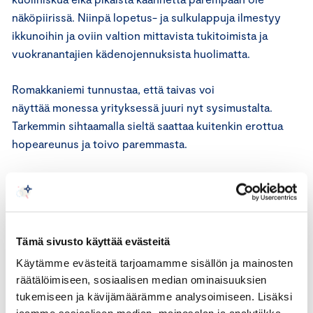
näköpiirissä. Niinpä lopetus- ja sulkulappuja ilmestyy
ikkunoihin ja oviin valtion mittavista tukitoimista ja
vuokranantajien kädenojennuksista huolimatta.
Romakkaniemi tunnustaa, että taivas voi
näyttää monessa yrityksessä juuri nyt sysimustalta.
Tarkemmin sihtaamalla sieltä saattaa kuitenkin erottua
hopeareunus ja toivo paremmasta.
”Tällainen globaali talouskriisi tietää markkinoilla
aina tiettyä uusjakoa. Se tarjoaa nopeille ja ketterille
toimijoille myös menestyssaumoja”, toimitusjohtaja
muistuttaa.
Tämä sivusto käyttää evästeitä
Käytämme evästeitä tarjoamamme sisällön ja mainosten
Esimerkkejä tästä notkeudesta ja reagointiherkkyydestä
räätälöimiseen, sosiaalisen median ominaisuuksien
on jo nähty, kun omaa tuotantorepertuaaria on käännetty
tukemiseen ja kävijämäärämme analysoimiseen. Lisäksi
muutamassa päivässä aivan uusille ja markkinoiden