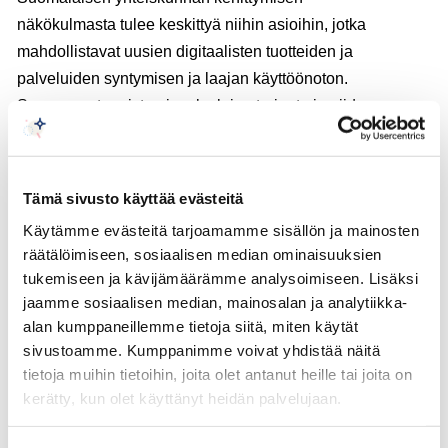
näkökulmasta tulee keskittyä niihin asioihin, jotka
mahdollistavat uusien digitaalisten tuotteiden ja
palveluiden syntymisen ja laajan käyttöönoton.
Suomessa tunnistamispalvelujen tarjonta ja niiden
hintataso eivät ole kehittyneet vastaavasti kuin
lähialueillamme.
Tämä sivusto käyttää evästeitä
Keskuskauppakamari kannattaa lakiehdotuksen
Käytämme evästeitä tarjoamamme sisällön ja mainosten
tavoitteita. Kun Suomeen on luotu luottamusverkosto,
räätälöimiseen, sosiaalisen median ominaisuuksien
se tulee saada toimimaan, sillä alan epävarmuus ja
tukemiseen ja kävijämäärämme analysoimiseen. Lisäksi
toimintaongelmat hidastavat sähköisten palvelujen
jaamme sosiaalisen median, mainosalan ja analytiikka-
käyttöönottoa ja käyttöä.
alan kumppaneillemme tietoja siitä, miten käytät
sivustoamme. Kumppanimme voivat yhdistää näitä
Siitä huolimatta, että sopimusvapauden tulisi olla
tietoja muihin tietoihin, joita olet antanut heille tai joita on
kerätty, kun olet käyttänyt heidän palvelujaan.
pääsääntöinen lähtökohta, on tavoite selkeyttää
luottamusverkostoon kuuluvien palveluntarjoajien