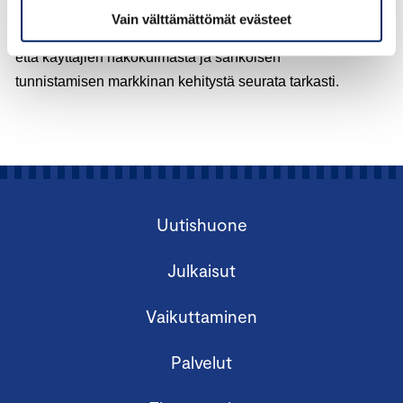
kuin myös hinnoitteluun, tulee ehdotuksen
Vain välttämättömät evästeet
vaikutuksia seurata huolella sekä palveluntarjoajien
että käyttäjien näkökulmasta ja sähköisen
tunnistamisen markkinan kehitystä seurata tarkasti.
Uutishuone
Julkaisut
Vaikuttaminen
Palvelut