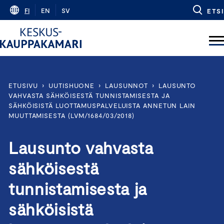
Skip
FI
EN
SV
ETSI
to
content
ETUSIVU
›
UUTISHUONE
›
LAUSUNNOT
›
LAUSUNTO
VAHVASTA SÄHKÖISESTÄ TUNNISTAMISESTA JA
SÄHKÖISISTÄ LUOTTAMUSPALVELUISTA ANNETUN LAIN
MUUTTAMISESTA (LVM/1684/03/2018)
Lausunto vahvasta
sähköisestä
tunnistamisesta ja
sähköisistä