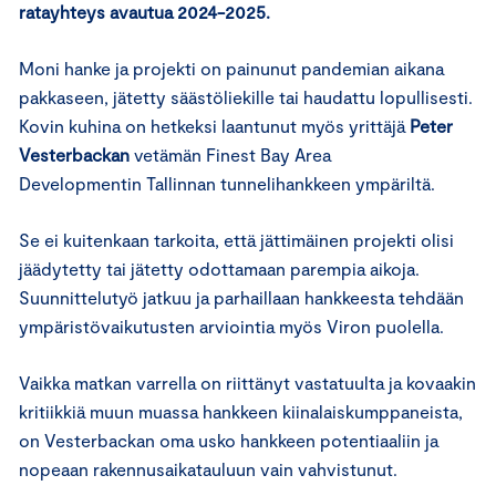
ratayhteys avautua 2024-2025.
Moni hanke ja projekti on painunut pandemian aikana
pakkaseen, jätetty säästöliekille tai haudattu lopullisesti.
Kovin kuhina on hetkeksi laantunut myös yrittäjä
Peter
Vesterbackan
vetämän Finest Bay Area
Developmentin Tallinnan tunnelihankkeen ympäriltä.
Se ei kuitenkaan tarkoita, että jättimäinen projekti olisi
jäädytetty tai jätetty odottamaan parempia aikoja.
Suunnittelutyö jatkuu ja parhaillaan hankkeesta tehdään
ympäristövaikutusten arviointia myös Viron puolella.
Vaikka matkan varrella on riittänyt vastatuulta ja kovaakin
kritiikkiä muun muassa hankkeen kiinalaiskumppaneista,
on Vesterbackan oma usko hankkeen potentiaaliin ja
nopeaan rakennusaikatauluun vain vahvistunut.