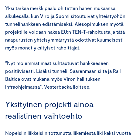
Yksi tärkeä merkkipaalu ohitettiin hänen mukaansa
alkukesällä, kun Viro ja Suomi sitoutuivat yhteistyöhön
tunnelihankkeen edistämiseksi. Aiesopimuksen myötä
projektille voidaan hakea EU:n TEN-T-rahoitusta ja tätä
naapurusten yhteisymmärrystä odottivat kuumeisesti
myös monet yksityiset rahoittajat.
”Nyt molemmat maat suhtautuvat hankkeeseen
positiivisesti. Lisäksi tunneli, Saarenmaan silta ja Rail
Baltica ovat mukana myös Viron hallituksen
infraohjelmassa”, Vesterbacka iloitsee.
Yksityinen projekti ainoa
realistinen vaihtoehto
Nopeisiin liikkeisiin tottunutta liikemiestä liki kaksi vuotta