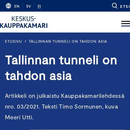
Skip
EN
SV
FI
ETSI
to
content
›
ETUSIVU
TALLINNAN TUNNELI ON TAHDON ASIA
Tallinnan tunneli on
tahdon asia
Artikkeli on julkaistu Kauppakamarilehdessä
nro. 03/2021. Teksti Timo Sormunen, kuva
Meeri Utti.