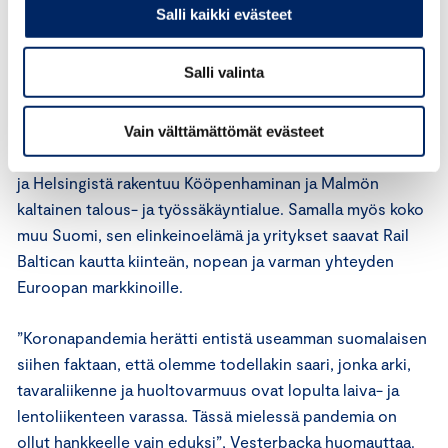
työmatkapendelöintiä, taittuuhan kaupunkien väli
Salli kaikki evästeet
parhaimmillaan alle puolessa tunnissa. Hankelaskelmien
mukaan 85 prosenttia kapasiteetista olisi
Salli valinta
henkilöliikennettä ja loput rahtia.
Vesterbacka kuitenkin muistuttaa, että kyse on paljon
Vain välttämättömät evästeet
isommasta kokonaisuudesta. Tunnelin myötä Tallinnasta
ja Helsingistä rakentuu Kööpenhaminan ja Malmön
kaltainen talous- ja työssäkäyntialue. Samalla myös koko
muu Suomi, sen elinkeinoelämä ja yritykset saavat Rail
Baltican kautta kiinteän, nopean ja varman yhteyden
Euroopan markkinoille.
”Koronapandemia herätti entistä useamman suomalaisen
siihen faktaan, että olemme todellakin saari, jonka arki,
tavaraliikenne ja huoltovarmuus ovat lopulta laiva- ja
lentoliikenteen varassa. Tässä mielessä pandemia on
ollut hankkeelle vain eduksi”, Vesterbacka huomauttaa.