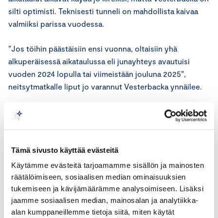
silti optimisti. Teknisesti tunneli on mahdollista kaivaa
valmiiksi parissa vuodessa.
”Jos töihin päästäisiin ensi vuonna, oltaisiin yhä
alkuperäisessä aikataulussa eli junayhteys avautuisi
vuoden 2024 lopulla tai viimeistään jouluna 2025”,
neitsytmatkalle liput jo varannut Vesterbacka ynnäilee.
Hankkeen tiukalle aikataululle onkin selvä syy: jokainen
viivästysvuosi tarkoittaa noin miljardin euron lovea
tunnelille lasketuissa tuotoissa.
Tämä sivusto käyttää evästeitä
”Ei meillä ole kiire, mutta haluamme päästä liikkeelle ja
Käytämme evästeitä tarjoamamme sisällön ja mainosten
edetä nopeasti.”
räätälöimiseen, sosiaalisen median ominaisuuksien
tukemiseen ja kävijämäärämme analysoimiseen. Lisäksi
Moni on pitänyt rakennusaikatauluja epärealistisina,
jaamme sosiaalisen median, mainosalan ja analytiikka-
mutta Vesterbacka muistuttaa niiden perustuvan
alan kumppaneillemme tietoja siitä, miten käytät