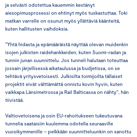
ja selvästi odotettua kauemmin kestänyt
aiesopimusprosessi on ehtinyt myös tuskastuttaa. Toki
matkan varrelle on osunut myös yllättäviä käänteitä,
kuten hallitusten vaihdoksia.
”Yhtä hidasta ja epämääräistä näyttää olevan muidenkin
isojen julkisten raidehankkeiden, kuten Suomi-radan ja
tunnin junan suunnittelu. Jos tunneli halutaan toteuttaa
jossain järjellisessä aikataulussa ja budjetissa, on se
tehtävä yritysvetoisesti. Julkisilta toimijoilta tällaiset
projektit eivät välttämättä onnistu kovin hyvin, kuten
vaikkapa Länsimetrossa ja Rail Balticassa on nähty”, hän
tiivistää.
Valtiovetoisena ja osin EU-rahoitukseen tukeutuvana
tunnelia saataisiin kuulemma odotella seuraaville
vuosikymmenille – pelkkään suunnitteluunkin on sanottu