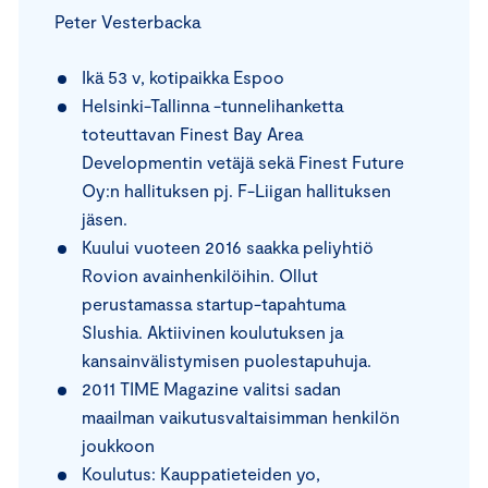
Peter Vesterbacka
Ikä 53 v, kotipaikka Espoo
Helsinki-Tallinna -tunnelihanketta
toteuttavan Finest Bay Area
Developmentin vetäjä sekä Finest Future
Oy:n hallituksen pj. F-Liigan hallituksen
jäsen.
Kuului vuoteen 2016 saakka peliyhtiö
Rovion avainhenkilöihin. Ollut
perustamassa startup-tapahtuma
Slushia. Aktiivinen koulutuksen ja
kansainvälistymisen puolestapuhuja.
2011 TIME Magazine valitsi sadan
maailman vaikutusvaltaisimman henkilön
joukkoon
Koulutus: Kauppatieteiden yo,