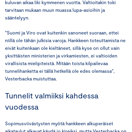
kuluvan aikaa liki kymmenen vuotta. Valtioitakin toki
tarvitaan mukaan muun muassa lupa-asioihin ja
sääntelyyn.
”Suomi ja Viro ovat kuitenkin sanoneet suoraan, ettei
niillä ole tähän julkisia varoja. Hankkeen toteuttamista ne
eivät kuitenkaan ole kieltäneet, sillä kyse on ollut vain
yksittäisten ministerien ja virkamiesten, ei valtioiden
virallisista mielipiteistä. Mitään toista kilpailevaa
tunnelihanketta ei tällä hetkellä ole edes olemassa”,
Vesterbacka muistuttaa.
Tunnelit valmiiksi kahdessa
vuodessa
Sopimusviivästysten myötä hankkeen alkuperäiset
aikataulut alkavat käydä jo kireiksi, mutta Vesterbacka on