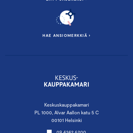
muutosjohtamiseen ja
liiketoimintaymmärryksen.
HAE ANSIOMERKKIÄ ›
Chamber Executive Training
Keskuskauppakamari
Chamber Executive Training
on
PL 1000, Alvar Aallon katu 5 C
Keskuskauppakamarin Johdon valmennusten
00101 Helsinki
ja verkostojen kokonaisuus, joka auttaa
johtajia uudistumaan, kasvamaan ja pysymään
09 4242 6200