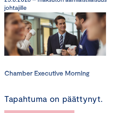
johtajille
Chamber Executive Morning
Aamiaistilaisuus johtajille 25.6.2026
Tapahtuma on päättynyt.
Chamber Executive Morning
kokoaa yhteen
yritysjohtajat kuulemaan ajankohtaisia johtamisteemoja