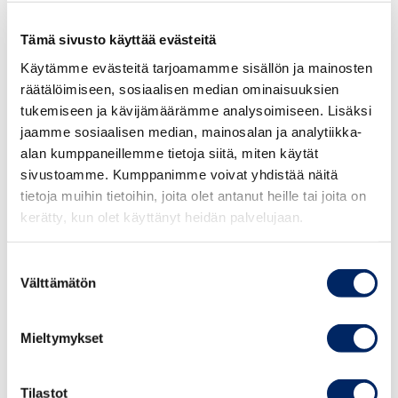
Aamiaistilaisuudessa tutustut myös
Chamber Executive
TAPAHTUMAT
Tämä sivusto käyttää evästeitä
Training
-kokonaisuuteen, joka tarjoaa yritysjohdolle
Käytämme evästeitä tarjoamamme sisällön ja mainosten
suunnattuja valmennuksia ja verkostoja johtamisen ja
räätälöimiseen, sosiaalisen median ominaisuuksien
liiketoiminnan kehittämiseen.
tukemiseen ja kävijämäärämme analysoimiseen. Lisäksi
jaamme sosiaalisen median, mainosalan ja analytiikka-
Tule hakemaan uusia näkökulmia, keskustelemaan
alan kumppaneillemme tietoja siitä, miten käytät
johtamisesta ja verkostoitumaan muiden johtajien
sivustoamme. Kumppanimme voivat yhdistää näitä
kanssa.
tietoja muihin tietoihin, joita olet antanut heille tai joita on
kerätty, kun olet käyttänyt heidän palvelujaan.
Lämpimästi tervetuloa!
25.8.2026
Suostumuksen
Johdon
Välttämätön
vastuullisuusvalmennus
valinta
syksy 2026
OHJELMA
Mieltymykset
8.30 Tervetuloa! Aamupala tarjolla, aikaa
verkostoitumiselle
TAPAHTUMAT
Tilastot