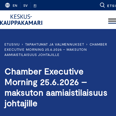
Skip
EN
SV
FI
ETSI
to
content
ETUSIVU
›
TAPAHTUMAT JA VALMENNUKSET
›
CHAMBER
EXECUTIVE MORNING 25.6.2026 – MAKSUTON
AAMIAISTILAISUUS JOHTAJILLE
Chamber Executive
Morning 25.6.2026 –
maksuton aamiaistilaisuus
johtajille