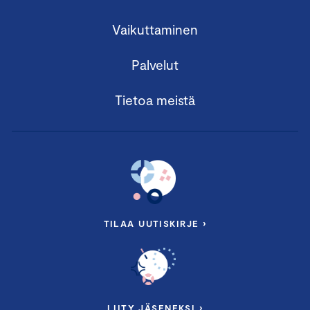
Vaikuttaminen
Palvelut
Tietoa meistä
Timo Erämetsä
Timo on yksi Suomen parhaista
muutosvalmentajista. Hän on
konsultoinut, fasilitoinut ja
valmentanut yli 200 organisaation
TILAA UUTISKIRJE ›
muutosprojekteissa yli 20
vuoden ajan. Työssään hän
yhdistää osallistavan metodiikan,
energian ja myönteisen
ihmiskäsityksen lujaan
LIITY JÄSENEKSI ›