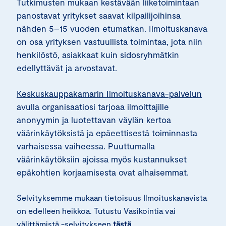
Tutkimusten mukaan kestävään liiketoimintaan
panostavat yritykset saavat kilpailijoihinsa
nähden 5–15 vuoden etumatkan. Ilmoituskanava
on osa yrityksen vastuullista toimintaa, jota niin
henkilöstö, asiakkaat kuin sidosryhmätkin
edellyttävät ja arvostavat.
Keskuskauppakamarin Ilmoituskanava-palvelun
avulla organisaatiosi tarjoaa ilmoittajille
anonyymin ja luotettavan väylän kertoa
väärinkäytöksistä ja epäeettisestä toiminnasta
varhaisessa vaiheessa. Puuttumalla
väärinkäytöksiin ajoissa myös kustannukset
epäkohtien korjaamisesta ovat alhaisemmat.
Selvityksemme mukaan tietoisuus Ilmoituskanavista
on edelleen heikkoa. Tutustu Vasikointia vai
välittämistä -selvitykseen
tästä
.