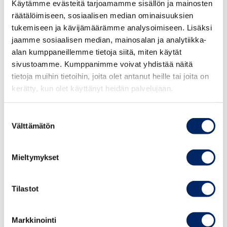
Käytämme evästeitä tarjoamamme sisällön ja mainosten
räätälöimiseen, sosiaalisen median ominaisuuksien
tukemiseen ja kävijämäärämme analysoimiseen. Lisäksi
jaamme sosiaalisen median, mainosalan ja analytiikka-
11.11.2026
alan kumppaneillemme tietoja siitä, miten käytät
Suuri yritysvastuupäivä
sivustoamme. Kumppanimme voivat yhdistää näitä
2026
tietoja muihin tietoihin, joita olet antanut heille tai joita on
kerätty, kun olet käyttänyt heidän palvelujaan.
Suostumuksen
Välttämätön
valinta
TAPAHTUMAT
Mieltymykset
Tilastot
Markkinointi