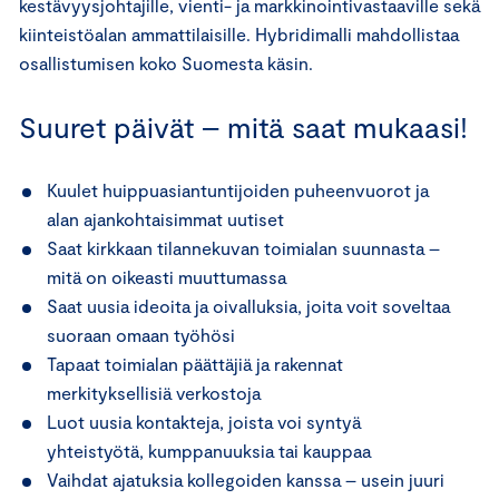
kestävyysjohtajille, vienti- ja markkinointivastaaville sekä
kiinteistöalan ammattilaisille. Hybridimalli mahdollistaa
osallistumisen koko Suomesta käsin.
Suuret päivät – mitä saat mukaasi!
Kuulet huippuasiantuntijoiden puheenvuorot ja
alan ajankohtaisimmat uutiset
Saat kirkkaan tilannekuvan toimialan suunnasta –
mitä on oikeasti muuttumassa
Saat uusia ideoita ja oivalluksia, joita voit soveltaa
suoraan omaan työhösi
Tapaat toimialan päättäjiä ja rakennat
merkityksellisiä verkostoja
Luot uusia kontakteja, joista voi syntyä
yhteistyötä, kumppanuuksia tai kauppaa
Vaihdat ajatuksia kollegoiden kanssa – usein juuri