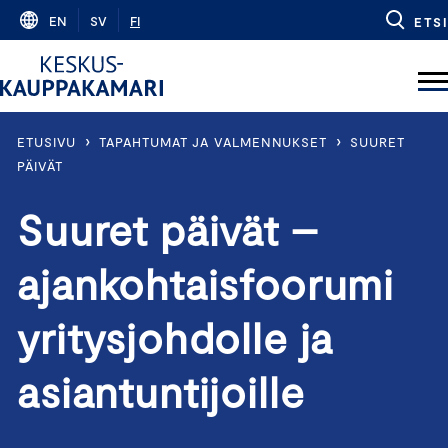
Skip
EN
SV
FI
ETSI
to
content
›
›
ETUSIVU
TAPAHTUMAT JA VALMENNUKSET
SUURET
PÄIVÄT
Suuret päivät –
ajankohtaisfoorumi
yritysjohdolle ja
asiantuntijoille