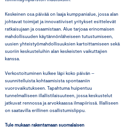
Keskeinen osa päivää on laaja kumppanialue, jossa alan
johtavat toimijat ja innovatiiviset yritykset esittelevät
ratkaisujaan ja osaamistaan. Alue tarjoaa erinomaisen
mahdollisuuden käytännönläheiseen tutustumiseen,
uusien yhteistyömahdollisuuksien kartoittamiseen sekä
suoriin keskusteluihin alan keskeisten vaikuttajien
kanssa.
Verkostoituminen kulkee läpi koko päivän –
suunnitelluista kohtaamisista spontaaniin
vuorovaikutukseen. Tapahtuma huipentuu
tunnelmalliseen illallistilaisuuteen, jossa keskustelut
jatkuvat rennossa ja arvokkaassa ilmapiirissä. Illalliseen
on saatavilla erillinen osallistumislippu.
Tule mukaan rakentamaan suomalaisen