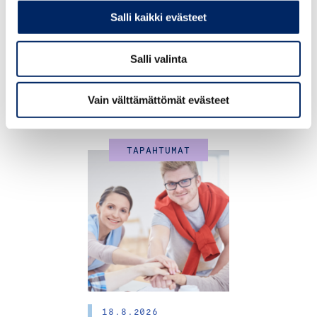
kysymme sinulta ilmoittautumisen yhteydessä, kuinka
Salli kaikki evästeet
saavut tapahtumaan. Autathan meitä tekemään
hiilijalanjäljestä mahdollisimman pienen käyttämällä
Salli valinta
mahdollisuuksien mukaan julkisia liikennevälineitä.
Tilaisuuksiemme tarjoilussa suosimme kala-kasvisruokaa.
Vain välttämättömät evästeet
TAPAHTUMAT
18.8.2026