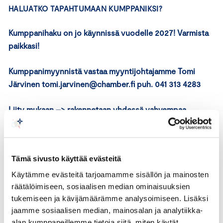
HALUATKO TAPAHTUMAAN KUMPPANIKSI?
Kumppanihaku on jo käynnissä vuodelle 2027! Varmista
paikkasi!
Kumppanimyynnistä vastaa myyntijohtajamme Tomi
Järvinen tomi.jarvinen@chamber.fi puh. 041 313 4283
Liity mukaan –> rakennetaan yhdessä vahvempaa
huomista puolustusteollisuuden kärjessä!
Tämä sivusto käyttää evästeitä
LIPPUPAKETIT
Käytämme evästeitä tarjoamamme sisällön ja mainosten
räätälöimiseen, sosiaalisen median ominaisuuksien
Haluatko osallistua tapahtumaan kollegoidesi kanssa?
tukemiseen ja kävijämäärämme analysoimiseen. Lisäksi
Hyödynnä ryhmälipputarjous, minimi 3 osallistujaa.
jaamme sosiaalisen median, mainosalan ja analytiikka-
alan kumppaneillemme tietoja siitä, miten käytät