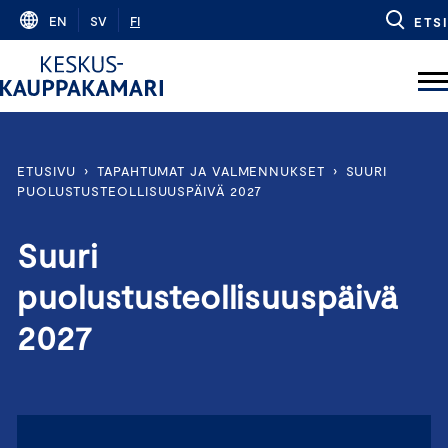
Skip
EN
SV
FI
ETSI
to
content
ETUSIVU
›
TAPAHTUMAT JA VALMENNUKSET
›
SUURI
PUOLUSTUSTEOLLISUUSPÄIVÄ 2027
Suuri
puolustusteollisuuspäivä
2027