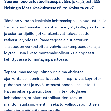
Suureen puolustusteollisuuspäivään,
joka järjestetään
Helsingin Messukeskuksessa 25. toukokuuta 2027.
Tämä on vuoden keskeisin kohtaamispaikka puolustus- ja
turvallisuustoimialan vaikuttajille – yrityksille, päättäjille
ja asiantuntijoille, jotka rakentavat tulevaisuuden
ratkaisuja yhdessä. Päivä tarjoaa ainutlaatuisen
tilaisuuden verkostoitua, vahvistaa kumppanuuksia ja
löytää uusia liiketoimintamahdollisuuksia nopeasti
kehittyvässä toimintaympäristössä.
Tapahtuman monipuolinen ohjelma yhdistää
ajankohtaisen seminaariosuuden, inspiroivat keynote-
puheenvuorot ja syväluotaavat paneelikeskustelut.
Päivän aikana pureudutaan mm. teknologiseen
kehitykseen, puolustusteollisuuden kasvun
mahdollisuuksiin, vientiin sekä turvallisuuspoliittisen
toimintaympäristön muutoksiin.