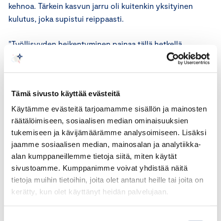
kehnoa. Tärkein kasvun jarru oli kuitenkin yksityinen
kulutus, joka supistui reippaasti.
”Työllisyyden heikentyminen painaa tällä hetkellä
yksityistä kulutusta ja hidastaa talouden elpymistä.
Jatkossa tilanne paranee korkojen laskun myötä, mutta
kulutuksen selkeään elpymiseen saadaan vauhtia vasta
Tämä sivusto käyttää evästeitä
siinä vaiheessa, kun työllisyys kääntyy nousuun.
Myöskään vientikysynnän osalta ei voida vielä puhua
Käytämme evästeitä tarjoamamme sisällön ja mainosten
selkeästä käänteestä, koska euroalueen teollisuuden
räätälöimiseen, sosiaalisen median ominaisuuksien
tukemiseen ja kävijämäärämme analysoimiseen. Lisäksi
tilanne jatkuu hauraana”, toteaa Appelqvist.
jaamme sosiaalisen median, mainosalan ja analytiikka-
alan kumppaneillemme tietoja siitä, miten käytät
Nopeimmin korkojen lasku välittyy Suomen talouteen
sivustoamme. Kumppanimme voivat yhdistää näitä
kotitalouksien kulutuskysynnän kautta, kun
tietoja muihin tietoihin, joita olet antanut heille tai joita on
vaihtuvakorkoisten lainojen korkomenot pienenevät.
kerätty, kun olet käyttänyt heidän palvelujaan.
Vientikysynnän ja investointien vauhdittuminen tulee
viemään jonkin verran pidempään.
Suostumuksen