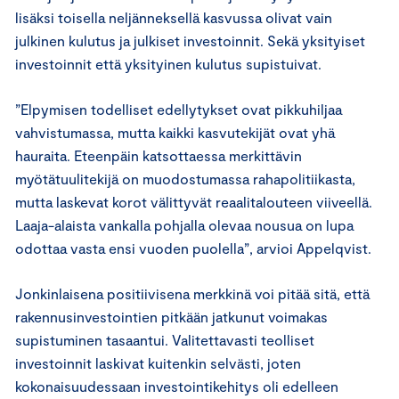
lisäksi toisella neljänneksellä kasvussa olivat vain
julkinen kulutus ja julkiset investoinnit. Sekä yksityiset
investoinnit että yksityinen kulutus supistuivat.
”Elpymisen todelliset edellytykset ovat pikkuhiljaa
vahvistumassa, mutta kaikki kasvutekijät ovat yhä
hauraita. Eteenpäin katsottaessa merkittävin
myötätuulitekijä on muodostumassa rahapolitiikasta,
mutta laskevat korot välittyvät reaalitalouteen viiveellä.
Laaja-alaista vankalla pohjalla olevaa nousua on lupa
odottaa vasta ensi vuoden puolella”, arvioi Appelqvist.
Jonkinlaisena positiivisena merkkinä voi pitää sitä, että
rakennusinvestointien pitkään jatkunut voimakas
supistuminen tasaantui. Valitettavasti teolliset
investoinnit laskivat kuitenkin selvästi, joten
kokonaisuudessaan investointikehitys oli edelleen