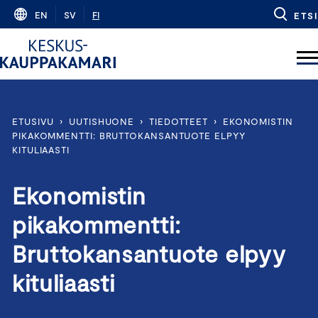
Skip
EN
SV
FI
ETSI
to
content
ETUSIVU
›
UUTISHUONE
›
TIEDOTTEET
›
EKONOMISTIN
PIKAKOMMENTTI: BRUTTOKANSANTUOTE ELPYY
KITULIAASTI
Ekonomistin
pikakommentti:
Bruttokansantuote elpyy
kituliaasti