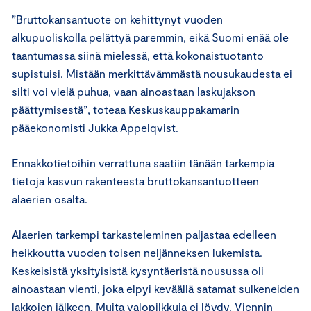
”Bruttokansantuote on kehittynyt vuoden
alkupuoliskolla pelättyä paremmin, eikä Suomi enää ole
taantumassa siinä mielessä, että kokonaistuotanto
supistuisi. Mistään merkittävämmästä nousukaudesta ei
silti voi vielä puhua, vaan ainoastaan laskujakson
päättymisestä”, toteaa Keskuskauppakamarin
pääekonomisti Jukka Appelqvist.
Ennakkotietoihin verrattuna saatiin tänään tarkempia
tietoja kasvun rakenteesta bruttokansantuotteen
alaerien osalta.
Alaerien tarkempi tarkasteleminen paljastaa edelleen
heikkoutta vuoden toisen neljänneksen lukemista.
Keskeisistä yksityisistä kysyntäeristä nousussa oli
ainoastaan vienti, joka elpyi keväällä satamat sulkeneiden
lakkojen jälkeen. Muita valopilkkuja ei löydy. Viennin