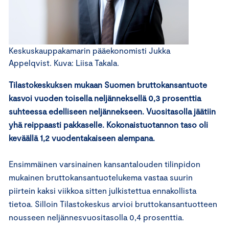
Keskuskauppakamarin pääekonomisti Jukka
Appelqvist. Kuva: Liisa Takala.
Tilastokeskuksen mukaan Suomen bruttokansantuote
kasvoi vuoden toisella neljänneksellä 0,3 prosenttia
suhteessa edelliseen neljännekseen. Vuositasolla jäätiin
yhä reippaasti pakkaselle. Kokonaistuotannon taso oli
keväällä 1,2 vuodentakaiseen alempana.
Ensimmäinen varsinainen kansantalouden tilinpidon
mukainen bruttokansantuotelukema vastaa suurin
piirtein kaksi viikkoa sitten julkistettua ennakollista
tietoa. Silloin Tilastokeskus arvioi bruttokansantuotteen
nousseen neljännesvuositasolla 0,4 prosenttia.