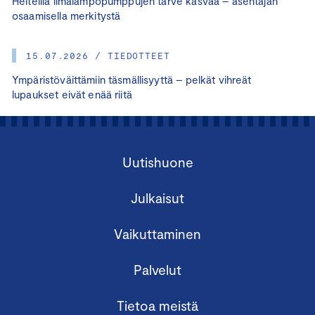
Helteillä ilmalämpöpumppujen tarve kasvaa – asentajan
osaamisella merkitystä
15.07.2026 / TIEDOTTEET
Ympäristöväittämiin täsmällisyyttä – pelkät vihreät
lupaukset eivät enää riitä
Uutishuone
Julkaisut
Vaikuttaminen
Palvelut
Tietoa meistä