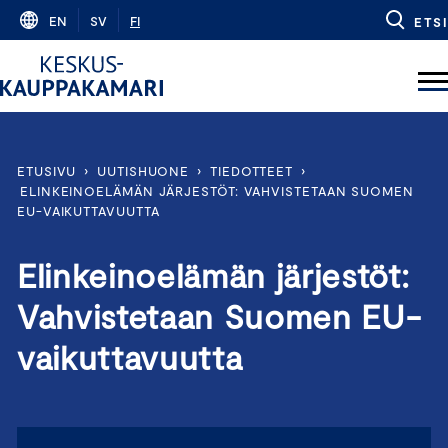
Skip
EN
SV
FI
ETSI
to
content
ETUSIVU
›
UUTISHUONE
›
TIEDOTTEET
›
ELINKEINOELÄMÄN JÄRJESTÖT: VAHVISTETAAN SUOMEN
EU-VAIKUTTAVUUTTA
Elinkeinoelämän järjestöt:
Vahvistetaan Suomen EU-
vaikuttavuutta