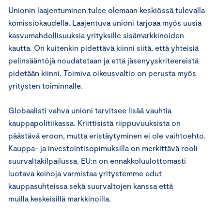
Unionin laajentuminen tulee olemaan keskiössä tulevalla
komissiokaudella. Laajentuva unioni tarjoaa myös uusia
kasvumahdollisuuksia yrityksille sisämarkkinoiden
kautta. On kuitenkin pidettävä kiinni siitä, että yhteisiä
pelinsääntöjä noudatetaan ja että jäsenyyskriteereistä
pidetään kiinni. Toimiva oikeusvaltio on perusta myös
yritysten toiminnalle.
Globaalisti vahva unioni tarvitsee lisää vauhtia
kauppapolitiikassa. Kriittisistä riippuvuuksista on
päästävä eroon, mutta eristäytyminen ei ole vaihtoehto.
Kauppa- ja investointisopimuksilla on merkittävä rooli
suurvaltakilpailussa. EU:n on ennakkoluulottomasti
luotava keinoja varmistaa yritystemme edut
kauppasuhteissa sekä suurvaltojen kanssa että
muilla keskeisillä markkinoilla.