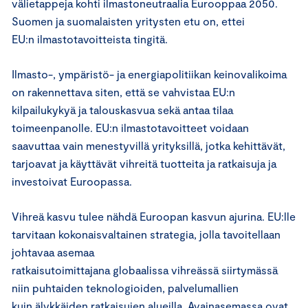
välietappeja kohti ilmastoneutraalia Eurooppaa 2050.
Suomen ja suomalaisten yritysten etu on, ettei
EU:n ilmastotavoitteista tingitä.
Ilmasto-, ympäristö- ja energiapolitiikan keinovalikoima
on rakennettava siten, että se vahvistaa EU:n
kilpailukykyä ja talouskasvua sekä antaa tilaa
toimeenpanolle. EU:n ilmastotavoitteet voidaan
saavuttaa vain menestyvillä yrityksillä, jotka kehittävät,
tarjoavat ja käyttävät vihreitä tuotteita ja ratkaisuja ja
investoivat Euroopassa.
Vihreä kasvu tulee nähdä Euroopan kasvun ajurina. EU:lle
tarvitaan kokonaisvaltainen strategia, jolla tavoitellaan
johtavaa asemaa
ratkaisutoimittajana globaalissa vihreässä siirtymässä
niin puhtaiden teknologioiden, palvelumallien
kuin älykkäiden ratkaisujen alueilla. Avainasemassa ovat