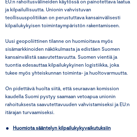
EU:n rahoitusvälineiden käytössä on painotettava laatua
ja kilpailullisuutta. Unionin vahvistuvan
teollisuuspolitiikan on perustuttava kansainvälisesti
kilpailukykyisen toimintaympäristön rakentamiseen.
Uusi geopoliittinen tilanne on huomioitava myös
sisämarkkinoiden näkökulmasta ja edistäen Suomen
kansainvälistä saavutettavuutta. Suomen vientiä ja
tuontia edesauttaa kilpailukykyinen logistiikka, joka
tukee myös yhteiskunnan toiminta- ja huoltovarmuutta.
On pidettävä huolta siitä, että seuraavan komission
kaudella Suomi pystyy saamaan vetoapua unionin
rahoituksesta saavutettavuuden vahvistamiseksi ja EU:n
itärajan turvaamiseksi.
Huomiota sääntelyn kilpailukykyvaikutuksiin