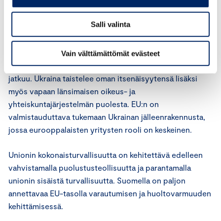
sisämarkkinoiden toimivuutta.
Salli valinta
Globaalisti vahva unioni
Vain välttämättömät evästeet
EU:n on pidettävä huolta siitä, että vahva tuki Ukrainalle
jatkuu. Ukraina taistelee oman itsenäisyytensä lisäksi
myös vapaan länsimaisen oikeus- ja
yhteiskuntajärjestelmän puolesta. EU:n on
valmistauduttava tukemaan Ukrainan jälleenrakennusta,
jossa eurooppalaisten yritysten rooli on keskeinen.
Unionin kokonaisturvallisuutta on kehitettävä edelleen
vahvistamalla puolustusteollisuutta ja parantamalla
unionin sisäistä turvallisuutta. Suomella on paljon
annettavaa EU-tasolla varautumisen ja huoltovarmuuden
kehittämisessä.