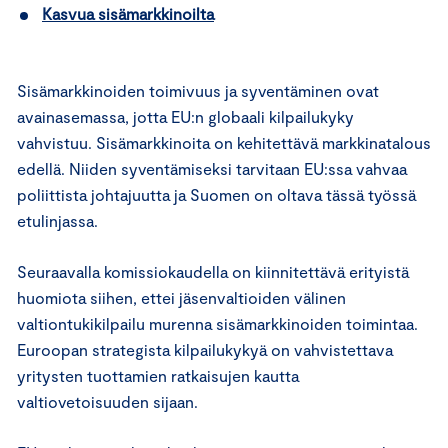
Kasvua sisämarkkinoilta
Sisämarkkinoiden toimivuus ja syventäminen ovat
avainasemassa, jotta EU:n globaali kilpailukyky
vahvistuu. Sisämarkkinoita on kehitettävä markkinatalous
edellä. Niiden syventämiseksi tarvitaan EU:ssa vahvaa
poliittista johtajuutta ja Suomen on oltava tässä työssä
etulinjassa.
Seuraavalla komissiokaudella on kiinnitettävä erityistä
huomiota siihen, ettei jäsenvaltioiden välinen
valtiontukikilpailu murenna sisämarkkinoiden toimintaa.
Euroopan strategista kilpailukykyä on vahvistettava
yritysten tuottamien ratkaisujen kautta
valtiovetoisuuden sijaan.