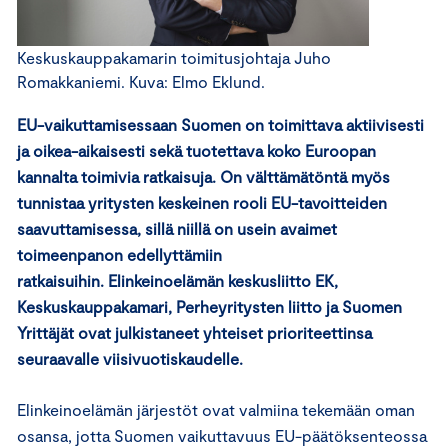
Keskuskauppakamarin toimitusjohtaja Juho
Romakkaniemi. Kuva: Elmo Eklund.
EU-vaikuttamisessaan Suomen on toimittava aktiivisesti
ja oikea-aikaisesti sekä tuotettava koko Euroopan
kannalta toimivia ratkaisuja. On välttämätöntä myös
tunnistaa yritysten keskeinen rooli EU-tavoitteiden
saavuttamisessa, sillä niillä on usein avaimet
toimeenpanon edellyttämiin
ratkaisuihin. Elinkeinoelämän keskusliitto EK,
Keskuskauppakamari, Perheyritysten liitto ja Suomen
Yrittäjät ovat julkistaneet yhteiset prioriteettinsa
seuraavalle viisivuotiskaudelle.
Elinkeinoelämän järjestöt ovat valmiina tekemään oman
osansa, jotta Suomen vaikuttavuus EU-päätöksenteossa