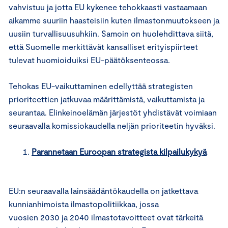
vahvistuu ja jotta EU kykenee tehokkaasti vastaamaan
aikamme suuriin haasteisiin kuten ilmastonmuutokseen ja
uusiin turvallisuusuhkiin. Samoin on huolehdittava siitä,
että Suomelle merkittävät kansalliset erityispiirteet
tulevat huomioiduiksi EU-päätöksenteossa.
Tehokas EU-vaikuttaminen edellyttää strategisten
prioriteettien jatkuvaa määrittämistä, vaikuttamista ja
seurantaa. Elinkeinoelämän järjestöt yhdistävät voimiaan
seuraavalla komissiokaudella neljän prioriteetin hyväksi.
Parannetaan Euroopan strategista kilpailukykyä
EU:n seuraavalla lainsäädäntökaudella on jatkettava
kunnianhimoista ilmastopolitiikkaa, jossa
vuosien 2030 ja 2040 ilmastotavoitteet ovat tärkeitä