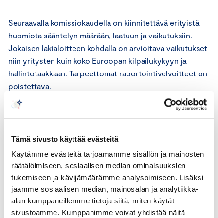
Seuraavalla komissiokaudella on kiinnitettävä erityistä
huomiota sääntelyn määrään, laatuun ja vaikutuksiin.
Jokaisen lakialoitteen kohdalla on arvioitava vaikutukset
niin yritysten kuin koko Euroopan kilpailukykyyn ja
hallintotaakkaan. Tarpeettomat raportointivelvoitteet on
poistettava.
On myös huomioitava sääntelyn vaikutus siihen,
millaisena kumppanina EU näyttäytyy ulospäin. EU:n
sääntelyä on lisäksi arvioitava suhteessa keskeisiin
Tämä sivusto käyttää evästeitä
kilpailijoihin. Ennakoitavan ja paremman sääntelyn avulla
Käytämme evästeitä tarjoamamme sisällön ja mainosten
tuetaan globaalisti kilpailukykyistä ja vahvaa EU:ta.
räätälöimiseen, sosiaalisen median ominaisuuksien
Vaikutustenarvioinnin laatuun ja objektiivisuuteen tulee
tukemiseen ja kävijämäärämme analysoimiseen. Lisäksi
panostaa, jotta voidaan varmistaa sääntelyn toimivuus.
jaamme sosiaalisen median, mainosalan ja analytiikka-
alan kumppaneillemme tietoja siitä, miten käytät
Yksittäisten säädösten ohella on arvioitava laajempien
sivustoamme. Kumppanimme voivat yhdistää näitä