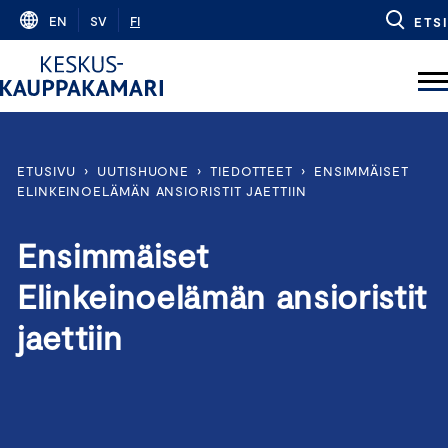
Skip
EN
SV
FI
ETSI
to
content
ETUSIVU
›
UUTISHUONE
›
TIEDOTTEET
›
ENSIMMÄISET
ELINKEINOELÄMÄN ANSIORISTIT JAETTIIN
Ensimmäiset
Elinkeinoelämän ansioristit
jaettiin