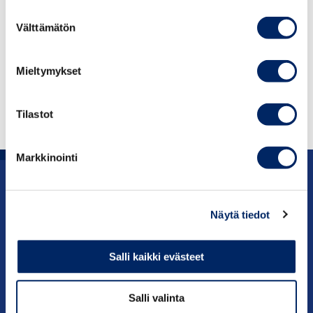
Pörssissä 11.12.2018.
Suostumuksen
Välttämätön
valinta
Elinkeinoelämän ansioristiä ei ole ennen tätä päivää
vielä myönnetty kenellekään, eli kyseessä ovat
Mieltymykset
ensimmäiset tunnustukset.
Tilastot
Markkinointi
Uutishuone
Näytä tiedot
Julkaisut
Salli kaikki evästeet
Vaikuttaminen
Salli valinta
Palvelut