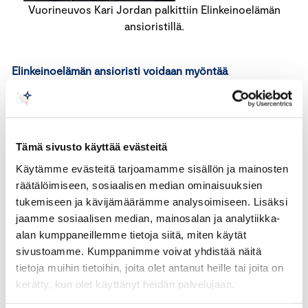
Vuorineuvos Kari Jordan palkittiin Elinkeinoelämän
ansioristillä.
Elinkeinoelämän ansioristi voidaan myöntää
elinkeinoelämässä erityisen ansiokkaasti toimineelle
henkilölle. Esityksen Keskuskauppakamarin
ansiomerkkilautakunnalle elinkeinoelämän
ansioristin myöntämisestä voivat tehdä
Tämä sivusto käyttää evästeitä
Keskuskauppakamari, Elinkeinoelämän keskusliitto,
Käytämme evästeitä tarjoamamme sisällön ja mainosten
Perheyritysten Liitto ja Suomen Yrittäjät.
räätälöimiseen, sosiaalisen median ominaisuuksien
tukemiseen ja kävijämäärämme analysoimiseen. Lisäksi
Keskuskauppakamarin ansiomerkkilautakunta on
jaamme sosiaalisen median, mainosalan ja analytiikka-
päättänyt myöntää Keskuskauppakamarin
alan kumppaneillemme tietoja siitä, miten käytät
aloitteesta elinkeinoelämän ansioristit tasavallan
sivustoamme. Kumppanimme voivat yhdistää näitä
presidentti
Sauli Niinistölle
ja vuorineuvos
Kari
tietoja muihin tietoihin, joita olet antanut heille tai joita on
Jordanille
. Ansioristit luovutettiin
kerätty, kun olet käyttänyt heidän palvelujaan.
Keskuskauppakamarin illallisgaalassa ravintola