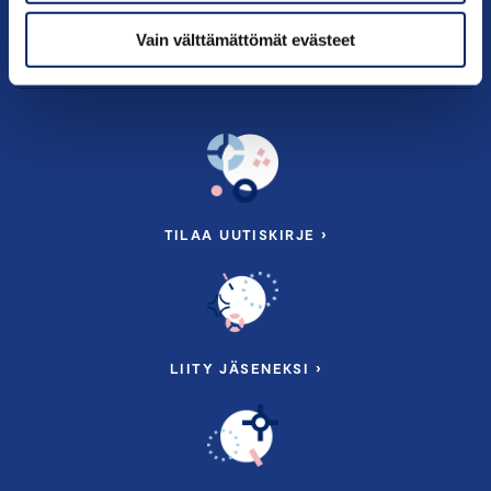
Tietoa meistä
Vain välttämättömät evästeet
TILAA UUTISKIRJE ›
LIITY JÄSENEKSI ›