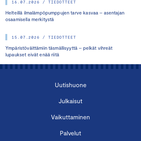
16.07.2026 / TIEDOTTEET
Helteillä ilmalämpöpumppujen tarve kasvaa – asentajan
osaamisella merkitystä
15.07.2026 / TIEDOTTEET
Ympäristöväittämiin täsmällisyyttä – pelkät vihreät
lupaukset eivät enää riitä
Uutishuone
Julkaisut
Vaikuttaminen
Palvelut