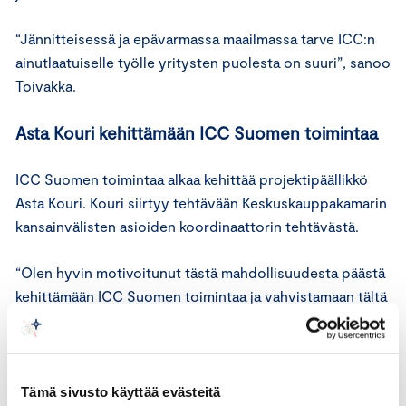
“Jännitteisessä ja epävarmassa maailmassa tarve ICC:n
ainutlaatuiselle työlle yritysten puolesta on suuri”, sanoo
Toivakka.
Asta Kouri kehittämään ICC Suomen toimintaa
ICC Suomen toimintaa alkaa kehittää projektipäällikkö
Asta Kouri. Kouri siirtyy tehtävään Keskuskauppakamarin
kansainvälisten asioiden koordinaattorin tehtävästä.
“Olen hyvin motivoitunut tästä mahdollisuudesta päästä
kehittämään ICC Suomen toimintaa ja vahvistamaan tältä
osin kauppakamarien kansainvälisyystyötä. Olemme
yhdessä 19 kauppakamarin kanssa viimeisen parin
vuoden aikana aktiivisesti kehittäneet yhteisiä
kansainvälistymispalveluita ja nyt ICC:n globaalin
Tämä sivusto käyttää evästeitä