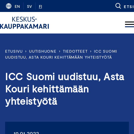
Skip
EN
SV
FI
ETSI
to
content
ETUSIVU
›
UUTISHUONE
›
TIEDOTTEET
›
ICC SUOMI
UUDISTUU, ASTA KOURI KEHITTÄMÄÄN YHTEISTYÖTÄ
ICC Suomi uudistuu, Asta
Kouri kehittämään
yhteistyötä
19.01.2022