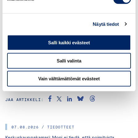
järjestöt osallistuvat kansainvälisen kaupan kysymysten
käsittelyyn ICC:ssa ja sitä kautta vaikuttavat yritysten
kansainväliseen toimintaympäristöön ja sen
pelisääntöihin. ICC Suomi on Suomen elinkeinoelämän
Näytä tiedot
kanava osallistua maailmanlaajuinen yrityselämän
yhteistyöhön. ICC Suomi toimii Keskuskauppakamarin
Salli kaikki evästeet
yhteydessä.
Salli valinta
Vain välttämättömät evästeet
KATEGORIAT:
KANSAINVÄLISET ASIAT, MUUT
JAA ARTIKKELI:
07.08.2026 / TIEDOTTEET
Keskuskauppakamari: Moni ei tiedä, että poimituista