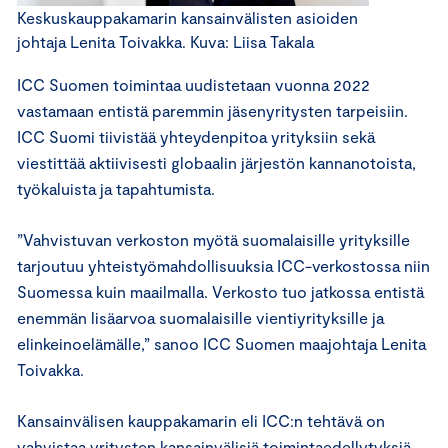
Keskuskauppakamarin kansainvälisten asioiden
johtaja Lenita Toivakka. Kuva: Liisa Takala
ICC Suomen toimintaa uudistetaan vuonna 2022
vastamaan entistä paremmin jäsenyritysten tarpeisiin.
ICC Suomi tiivistää yhteydenpitoa yrityksiin sekä
viestittää aktiivisesti globaalin järjestön kannanotoista,
työkaluista ja tapahtumista.
”Vahvistuvan verkoston myötä suomalaisille yrityksille
tarjoutuu yhteistyömahdollisuuksia ICC-verkostossa niin
Suomessa kuin maailmalla. Verkosto tuo jatkossa entistä
enemmän lisäarvoa suomalaisille vientiyrityksille ja
elinkeinoelämälle,” sanoo ICC Suomen maajohtaja Lenita
Toivakka.
Kansainvälisen kauppakamarin eli ICC:n tehtävä on
vahvistaa yritysten kansainvälisiä toimintaedellytyksiä