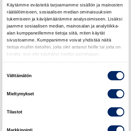
agendan ja verkostojen tuominen vielä tiiviimmin osaksi
Käytämme evästeitä tarjoamamme sisällön ja mainosten
tätä yhteistyötä, on innostava lähtökohta
räätälöimiseen, sosiaalisen median ominaisuuksien
kehittämistyölle”, Kouri sanoo.
tukemiseen ja kävijämäärämme analysoimiseen. Lisäksi
jaamme sosiaalisen median, mainosalan ja analytiikka-
Kansainvälinen kauppakamari (International Chamber of
alan kumppaneillemme tietoja siitä, miten käytät
sivustoamme. Kumppanimme voivat yhdistää näitä
Commerce, ICC) on ainoa elinkeinoelämän
tietoja muihin tietoihin, joita olet antanut heille tai joita on
maailmanlaajuinen yhteistyö- ja asiantuntijajärjestö, joka
kerätty, kun olet käyttänyt heidän palvelujaan.
kattaa kaikki toimialat tuotannosta kauppaan, jakeluun ja
palveluihin. Järjestö edustaa yli 45 miljoonaa yritystä
Suostumuksen
ympäri maailman.
Välttämätön
valinta
Kansainvälisen kauppakamarin ICC Suomen osasto ry
(ICC Suomi) on ollut aktiivisesti mukana ICC:n
Mieltymykset
toiminnassa jo vuodesta 1927 ja on tänään yksi ICC:n yli
130 maassa toimivasta kansallisesta osastosta.
Tilastot
ICC Suomen jäseninä olevat suomalaiset yritykset sekä
Markkinointi