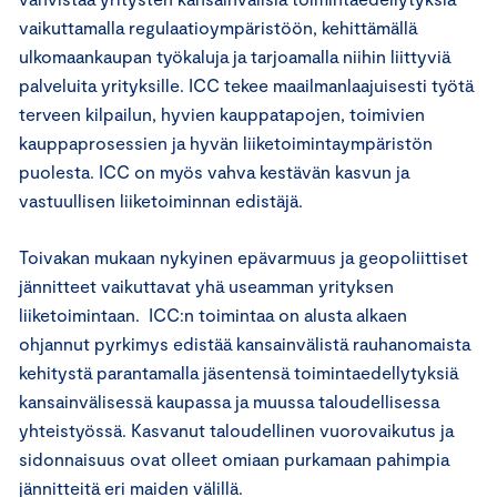
vaikuttamalla regulaatioympäristöön, kehittämällä
ulkomaankaupan työkaluja ja tarjoamalla niihin liittyviä
palveluita yrityksille. ICC tekee maailmanlaajuisesti työtä
terveen kilpailun, hyvien kauppatapojen, toimivien
kauppaprosessien ja hyvän liiketoimintaympäristön
puolesta. ICC on myös vahva kestävän kasvun ja
vastuullisen liiketoiminnan edistäjä.
Toivakan mukaan nykyinen epävarmuus ja geopoliittiset
jännitteet vaikuttavat yhä useamman yrityksen
liiketoimintaan. ICC:n toimintaa on alusta alkaen
ohjannut pyrkimys edistää kansainvälistä rauhanomaista
kehitystä parantamalla jäsentensä toimintaedellytyksiä
kansainvälisessä kaupassa ja muussa taloudellisessa
yhteistyössä. Kasvanut taloudellinen vuorovaikutus ja
sidonnaisuus ovat olleet omiaan purkamaan pahimpia
jännitteitä eri maiden välillä.