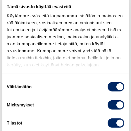
Tämä sivusto käyttää evästeitä
”Kova Brexit uhkana mutta ei tavoitteena”
Käytämme evästeitä tarjoamamme sisällön ja mainosten
räätälöimiseen, sosiaalisen median ominaisuuksien
Kauppakamarikyselyn mukaan 12,6 prosenttia
tukemiseen ja kävijämäärämme analysoimiseen. Lisäksi
suomalaisyrityksistä nostaa Brexitin tällä hetkellä
jaamme sosiaalisen median, mainosalan ja analytiikka-
kolmen suurimman markkinahaasteen joukkoon
alan kumppaneillemme tietoja siitä, miten käytät
sivustoamme. Kumppanimme voivat yhdistää näitä
hiipuvan markkinakysynnän ja orastavan
tietoja muihin tietoihin, joita olet antanut heille tai joita on
osaajapulan ohella.
kerätty, kun olet käyttänyt heidän palvelujaan.
Britannian osuus Suomen kokonaisviennistä on noin
Suostumuksen
4,5 prosenttia ja kokonaistuonnista noin 3
Välttämätön
valinta
prosenttia, joten Brexit huolestuttaa muitakin kuin
vain perinteistä tavarakauppaa brittien kanssa
käyviä vienti- ja tuontiyrityksiä. Erityisesti kova
Mieltymykset
Brexit olisi isku laajemmin Britannian, mutta myös
Euroopan taloudelle, toteaa Vuori.
Tilastot