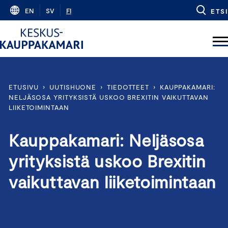
Skip
EN
SV
FI
ETSI
to
content
ETUSIVU
›
UUTISHUONE
›
TIEDOTTEET
›
KAUPPAKAMARI:
NELJÄSOSA YRITYKSISTÄ USKOO BREXITIN VAIKUTTAVAN
LIIKETOIMINTAAN
Kauppakamari: Neljäsosa
yrityksistä uskoo Brexitin
vaikuttavan liiketoimintaan