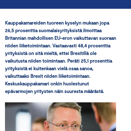
Kauppakamareiden tuoreen kyselyn mukaan jopa
26,5 prosenttia suomalaisyrityksistä ilmoittaa
Britannian mahdollisen EU-eron vaikuttavan suoraan
niiden liiketoimintaan.
Vastaavasti 48,4 prosenttia
yrityksistä
on
sitä mieltä, ettei Brexitillä ole
vaikutusta niiden toimintaan
.
Peräti 25,1 prosenttia
yrityksistä ei kuitenkaan vielä osaa sanoa,
vaikuttaako Brexit niiden liiketoimintaan.
Keskuskauppakamari onkin huolestunut
epävarmojen yritysten näin suuresta määrästä.