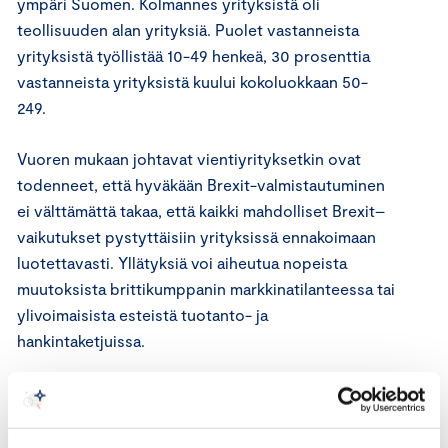
ympäri Suomen.
Kolmannes yrityksistä oli
teollisuuden alan yrityksiä.
Puolet vastanneista
yrityksistä työllistää 10-49 henkeä, 30 prosenttia
vastanneista yrityksistä kuului kokoluokkaan 50-
249.
Vuoren mukaan johtavat vientiyrityksetkin ovat
todenneet, että hyväkään Brexit-valmistautuminen
ei välttämättä takaa, että
kaikki
mahdollise
t
Brexit
–
vaikutukset
pystyttäisiin
yrityksissä
ennakoimaan
luotettavasti
.
Yllätyksiä voi aiheutua nopeista
muutoksista
britti
kumppanin markkinatilanteessa tai
ylivoimaisista esteistä tuotanto- ja
hankintaketjuissa.
”Britannian jääminen EU:n tulliliiton ulkopuolelle voi
myös ruuhkauttaa kaikki satamat ja niiden varastot
sekä sekoittaa lentorahteja”, sanoo Vuori.