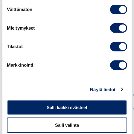
Liite
Suostumuksen
Välttämätön
valinta
Mieltymykset
Tilastot
Markkinointi
Näytä tiedot
Salli kaikki evästeet
Juho Romakkaniemi
Salli valinta
TOIMITUSJOHTAJA