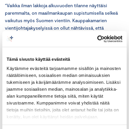
“Vaikka ilman lakkoja alkuvuoden tilanne näyttäisi
paremmalta, on maailmankaupan supistumisella selkeä
vaikutus myös Suomen vientiin. Kauppakamarien
vientijohtajakyselyissä on ollut nähtävissä, että
geopoliittinen epävarmuus sekä taantuva maailman
talous heikentää suomalaisten vientiyritysten
vientinäkymiä ja se näkyy nyt näissä tuoreissa luvuissa”,
sanoo Romakkaniemi.
Tämä sivusto käyttää evästeitä
Käytämme evästeitä tarjoamamme sisällön ja mainosten
Euroopan unionin yleinen alkuperätodistus (Certificate
räätälöimiseen, sosiaalisen median ominaisuuksien
of Origin) osoittaa ensisijaisesti tavaran alkuperän, jotta
tukemiseen ja kävijämäärämme analysoimiseen. Lisäksi
kohdemaassa voidaan toimia tullaus- tai kaupallisten
jaamme sosiaalisen median, mainosalan ja analytiikka-
määräysten mukaisesti. Alkuperätodistuksia myöntävät
alan kumppaneillemme tietoja siitä, miten käytät
kaikki Suomen 19 kauppakamaria, ja Keskuskauppakamari
sivustoamme. Kumppanimme voivat yhdistää näitä
vastaa alkuperätodistusjärjestelmästä ja sen
tietoja muihin tietoihin, joita olet antanut heille tai joita on
kerätty, kun olet käyttänyt heidän palvelujaan.
kehittämisestä.