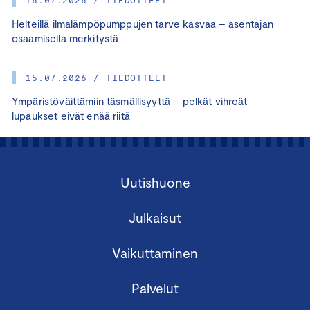
Helteillä ilmalämpöpumppujen tarve kasvaa – asentajan
osaamisella merkitystä
15.07.2026 / TIEDOTTEET
Ympäristöväittämiin täsmällisyyttä – pelkät vihreät
lupaukset eivät enää riitä
Uutishuone
Julkaisut
Vaikuttaminen
Palvelut