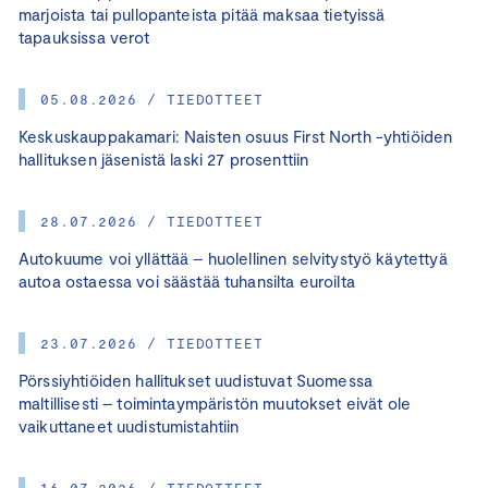
marjoista tai pullopanteista pitää maksaa tietyissä
tapauksissa verot
05.08.2026 / TIEDOTTEET
Keskuskauppakamari: Naisten osuus First North -yhtiöiden
hallituksen jäsenistä laski 27 prosenttiin
28.07.2026 / TIEDOTTEET
Autokuume voi yllättää – huolellinen selvitystyö käytettyä
autoa ostaessa voi säästää tuhansilta euroilta
23.07.2026 / TIEDOTTEET
Pörssiyhtiöiden hallitukset uudistuvat Suomessa
maltillisesti – toimintaympäristön muutokset eivät ole
vaikuttaneet uudistumistahtiin
16.07.2026 / TIEDOTTEET