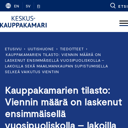
Skip
EN
SV
FI
ETSI
to
content
ETUSIVU
›
UUTISHUONE
›
TIEDOTTEET
›
KAUPPAKAMARIEN TILASTO: VIENNIN MÄÄRÄ ON
LASKENUT ENSIMMÄISELLÄ VUOSIPUOLISKOLLA –
LAKOILLA SEKÄ MAAILMANKAUPAN SUPISTUMISELLA
SELKEÄ VAIKUTUS VIENTIIN
Kauppakamarien tilasto:
Viennin määrä on laskenut
ensimmäisellä
vuosipuoliskolla – lakoilla