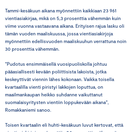
Tammi-kesäkuun aikana myönnettiin kaikkiaan 23 961
vientiasiakirjaa, mikä on 5,3 prosenttia vähemmän kuin
viime vuonna vastaavana aikana. Erityisen rajua lasku oli
tämän vuoden maaliskuussa, jossa vientiasiakirjoja
myönnettiin edellisvuoden maaliskuuhun verrattuna noin
30 prosenttia vähemmän.
”Pudotus ensimmäisellä vuosipuoliskolla johtuu
pääasiallisesti kevään poliittisista lakoista, jotka
keskeyttivät viennin lähes kokonaan. Vaikka toisella
kvartaalilla vienti piristyi lakkojen loputtua, on
maailmankaupan heikko suhdanne vaikuttanut
suomalaisyritysten vientiin loppukevään aikana”,
Romakkaniemi sanoo.
Toisen kvartaalin eli huhti-kesäkuun luvut kertovat, että