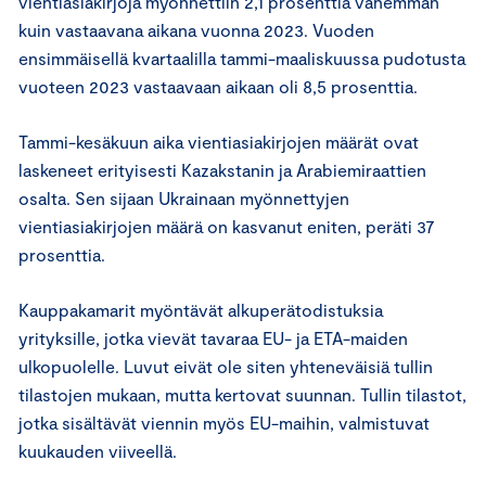
vientiasiakirjoja myönnettiin 2,1 prosenttia vähemmän
kuin vastaavana aikana vuonna 2023. Vuoden
ensimmäisellä kvartaalilla tammi-maaliskuussa pudotusta
vuoteen 2023 vastaavaan aikaan oli 8,5 prosenttia.
Tammi-kesäkuun aika vientiasiakirjojen määrät ovat
laskeneet erityisesti Kazakstanin ja Arabiemiraattien
osalta. Sen sijaan Ukrainaan myönnettyjen
vientiasiakirjojen määrä on kasvanut eniten, peräti 37
prosenttia.
Kauppakamarit myöntävät alkuperätodistuksia
yrityksille, jotka vievät tavaraa EU- ja ETA-maiden
ulkopuolelle. Luvut eivät ole siten yhteneväisiä tullin
tilastojen mukaan, mutta kertovat suunnan. Tullin tilastot,
jotka sisältävät viennin myös EU-maihin, valmistuvat
kuukauden viiveellä.