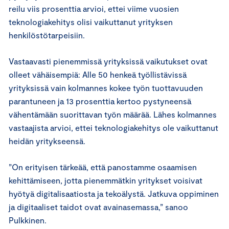
reilu viis prosenttia arvioi, ettei viime vuosien
teknologiakehitys olisi vaikuttanut yrityksen
henkilöstötarpeisiin.
Vastaavasti pienemmissä yrityksissä vaikutukset ovat
olleet vähäisempiä: Alle 50 henkeä työllistävissä
yrityksissä vain kolmannes kokee työn tuottavuuden
parantuneen ja 13 prosenttia kertoo pystyneensä
vähentämään suorittavan työn määrää. Lähes kolmannes
vastaajista arvioi, ettei teknologiakehitys ole vaikuttanut
heidän yritykseensä.
”On erityisen tärkeää, että panostamme osaamisen
kehittämiseen, jotta pienemmätkin yritykset voisivat
hyötyä digitalisaatiosta ja tekoälystä. Jatkuva oppiminen
ja digitaaliset taidot ovat avainasemassa,” sanoo
Pulkkinen.