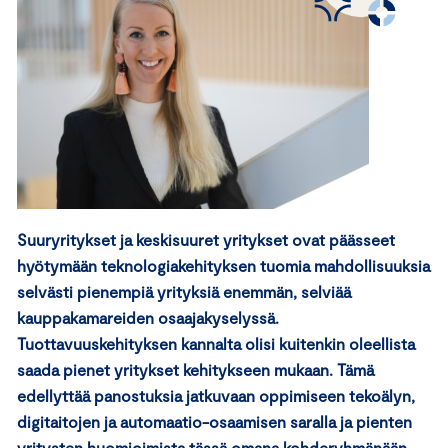
Suuryritykset ja keskisuuret yritykset ovat päässeet
hyötymään teknologiakehityksen tuomia mahdollisuuksia
selvästi pienempiä yrityksiä enemmän, selviää
kauppakamareiden osaajakyselyssä.
Tuottavuuskehityksen kannalta olisi kuitenkin oleellista
saada pienet yritykset kehitykseen mukaan. Tämä
edellyttää panostuksia jatkuvaan oppimiseen tekoälyn,
digitaitojen ja automaatio-osaamisen saralla ja pienten
yritysten huomioimista tässä omana kohderyhmänään.