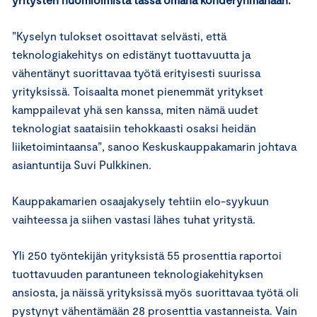
”Kyselyn tulokset osoittavat selvästi, että
teknologiakehitys on edistänyt tuottavuutta ja
vähentänyt suorittavaa työtä erityisesti suurissa
yrityksissä. Toisaalta monet pienemmät yritykset
kamppailevat yhä sen kanssa, miten nämä uudet
teknologiat saataisiin tehokkaasti osaksi heidän
liiketoimintaansa”, sanoo Keskuskauppakamarin johtava
asiantuntija Suvi Pulkkinen.
Kauppakamarien osaajakysely tehtiin elo-syykuun
vaihteessa ja siihen vastasi lähes tuhat yritystä.
Yli 250 työntekijän yrityksistä 55 prosenttia raportoi
tuottavuuden parantuneen teknologiakehityksen
ansiosta, ja näissä yrityksissä myös suorittavaa työtä oli
pystynyt vähentämään 28 prosenttia vastanneista. Vain