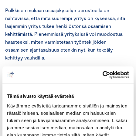
Pulkkisen mukaan osaajakyselyn perusteella on
nähtävissä, että mitä suurempi yritys on kyseessä, sitä
laajemmin yritys tukee henkilöstönsä osaamisen
kehittämistä. Pienemmissä yrityksissä voi muodostua
haasteeksi, miten varmistetaan työntekijöiden
osaamisen ajantasaisuus etenkin nyt, kun tekoäly
kehittyy vauhdilla.
”Pienillä yrityksillä ei välttämättä ole resursseja tukea
työntekijöiden kouluttautumista tai kouluttaa itse samalla
tavalla kuin isolla yrityksellä, mutta samalla tehtävät
Tämä sivusto käyttää evästeitä
voivat edellyttää aika laajaakin moniosaamista ja yhden
henkilön työllä voi olla iso vaikutus toiminnan
Käytämme evästeitä tarjoamamme sisällön ja mainosten
tuottavuuteen. Jatkuvan oppimisen hankinnoissa ja
räätälöimiseen, sosiaalisen median ominaisuuksien
avustuksissa tulisikin huomioida pienet yritykset ja
tukemiseen ja kävijämäärämme analysoimiseen. Lisäksi
jaamme sosiaalisen median, mainosalan ja analytiikka-
niiden henkilöstö omana kohderyhmänään.” Pulkkinen
alan kumppaneillemme tietoja siitä, miten käytät