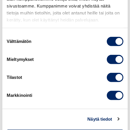
sanoo.
sivustoamme. Kumppanimme voivat yhdistää näitä
tietoja muihin tietoihin, joita olet antanut heille tai joita on
Kauppakamarien osaajakysely tehtiin 27.8.-3.9.2024 ja
kerätty, kun olet käyttänyt heidän palvelujaan.
siihen vastasi 986 yritystä eri toimialoilta eri puolilta
Suomea. Kyselyn aineisto on kerätty sähköpostitse
Suostumuksen
kauppakamarien jäsenyrityksiltä. Kyselyyn on voinut
Välttämätön
valinta
vastata yhden kerran jäsenyritystä kohden.
Mieltymykset
KYSELYN TULOKSET
Tilastot
Markkinointi
Näytä tiedot