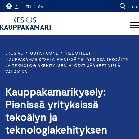
Skip
FI
EN
SV
ETSI
to
content
ETUSIVU
›
UUTISHUONE
›
TIEDOTTEET
›
KAUPPAKAMARIKYSELY: PIENISSÄ YRITYKSISSÄ TEKOÄLYN
JA TEKNOLOGIAKEHITYKSEN HYÖDYT JÄÄNEET VIELÄ
VÄHÄISIKSI
Kauppakamarikysely:
Pienissä yrityksissä
tekoälyn ja
teknologiakehityksen