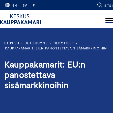
Skip
EN
SV
FI
ETSI
to
content
ETUSIVU
›
UUTISHUONE
›
TIEDOTTEET
›
KAUPPAKAMARIT: EU:N PANOSTETTAVA SISÄMARKKINOIHIN
Kauppakamarit: EU:n
panostettava
sisämarkkinoihin