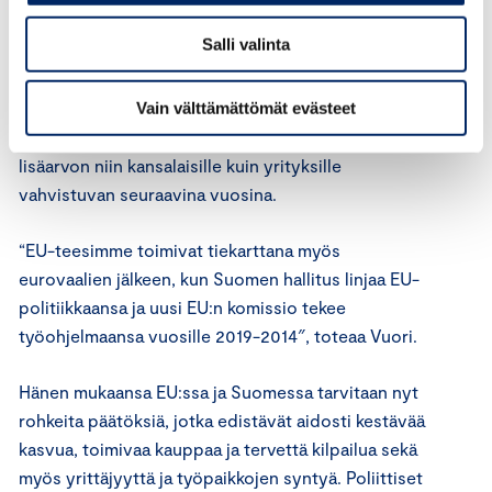
Salli valinta
Keskuskauppakamarin johtaja Timo Vuoren mukaan
Kauppakamarit haluavat nyt nostaa eurovaalien alla
vahvasti esille tavoitteita ja keinoja, joilla yritykset
Vain välttämättömät evästeet
uskovat Euroopan unionin toiminnan ja sen luoman
lisäarvon niin kansalaisille kuin yrityksille
vahvistuvan seuraavina vuosina.
“EU-teesimme toimivat tiekarttana myös
eurovaalien jälkeen, kun Suomen hallitus linjaa EU-
politiikkaansa ja uusi EU:n komissio tekee
työohjelmaansa vuosille 2019-2014″, toteaa Vuori.
Hänen mukaansa EU:ssa ja Suomessa tarvitaan nyt
rohkeita päätöksiä, jotka edistävät aidosti kestävää
kasvua, toimivaa kauppaa ja tervettä kilpailua sekä
myös yrittäjyyttä ja työpaikkojen syntyä. Poliittiset