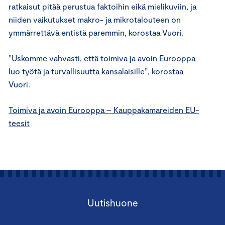
ratkaisut pitää perustua faktoihin eikä mielikuviin, ja
niiden vaikutukset makro- ja mikrotalouteen on
ymmärrettävä entistä paremmin, korostaa Vuori.
”Uskomme vahvasti, että toimiva ja avoin Eurooppa
luo työtä ja turvallisuutta kansalaisille”, korostaa
Vuori.
Toimiva ja avoin Eurooppa – Kauppakamareiden EU-
teesit
Uutishuone