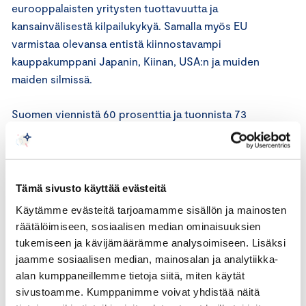
eurooppalaisten yritysten tuottavuutta ja
kansainvälisestä kilpailukykyä. Samalla myös EU
varmistaa olevansa entistä kiinnostavampi
kauppakumppani Japanin, Kiinan, USA:n ja muiden
maiden silmissä.
Suomen viennistä 60 prosenttia ja tuonnista 73
prosenttia kohdistuu EU:n sisämarkkinoihin, joten
niiden toimivuus on Suomen talouden, työpaikkojen
ja kansalaisten hyvinvoinnin kannalta elintärkeää,
muistuttaa Vuori. Kaikista työpaikoista pelkästään
Tämä sivusto käyttää evästeitä
tavaravientiä harjoittavien yritysten osuus on 30
Käytämme evästeitä tarjoamamme sisällön ja mainosten
prosenttia ja liikevaihdosta yli 50 prosenttia. Jos
räätälöimiseen, sosiaalisen median ominaisuuksien
otetaan huomioon palveluvienti, tuonti sekä
tukemiseen ja kävijämäärämme analysoimiseen. Lisäksi
matkailu, niin työpaikoistamme jopa yli 80
jaamme sosiaalisen median, mainosalan ja analytiikka-
prosenttia on kansainvälisestä kaupasta
alan kumppaneillemme tietoja siitä, miten käytät
riippuvaisia, muistuttaa Timo Vuori.
sivustoamme. Kumppanimme voivat yhdistää näitä