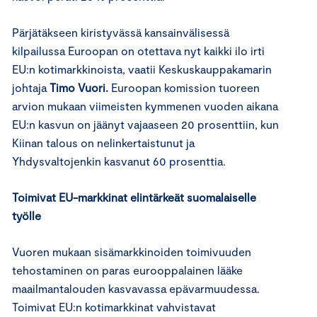
Pärjätäkseen kiristyvässä kansainvälisessä
kilpailussa Euroopan on otettava nyt kaikki ilo irti
EU:n kotimarkkinoista, vaatii Keskuskauppakamarin
johtaja
Timo Vuori.
Euroopan komission tuoreen
arvion mukaan viimeisten kymmenen vuoden aikana
EU:n kasvun on jäänyt vajaaseen 20 prosenttiin, kun
Kiinan talous on nelinkertaistunut ja
Yhdysvaltojenkin kasvanut 60 prosenttia.
Toimivat EU-markkinat elintärkeät suomalaiselle
työlle
Vuoren mukaan sisämarkkinoiden toimivuuden
tehostaminen on paras eurooppalainen lääke
maailmantalouden kasvavassa epävarmuudessa.
Toimivat EU:n kotimarkkinat vahvistavat