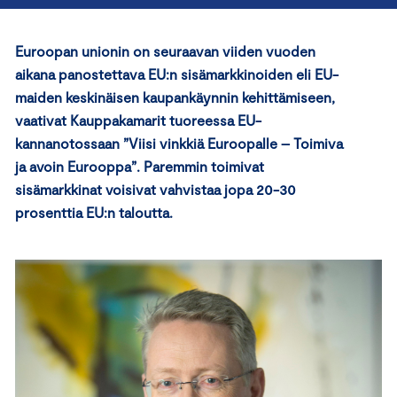
Euroopan u
nioni
n
on
seuraavan viiden vuoden
aikana
panostettava
E
U:n sisämarkkinoiden eli EU-
maiden keskinäis
en kaupankäynnin kehittämiseen
,
vaativat Kauppakamarit tuoreessa EU-
kannanotossaan
”
Viisi vinkkiä Euroopalle – Toimiva
ja avoin Eurooppa”
.
Paremmin toimivat
sisämarkkinat voisivat vahvistaa jopa 20-30
prosenttia EU:n taloutta.