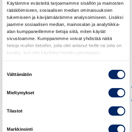
Käytämme evästeitä tarjoamamme sisällön ja mainosten
räätälöimiseen, sosiaalisen median ominaisuuksien
tukemiseen ja kävijämäärämme analysoimiseen. Lisäksi
jaamme sosiaalisen median, mainosalan ja analytiikka-
alan kumppaneillemme tietoja siitä, miten käytät
sivustoamme. Kumppanimme voivat yhdistää näitä
tietoja muihin tietoihin, joita olet antanut heille tai joita on
kerätty, kun olet käyttänyt heidän palvelujaan.
Suostumuksen
Välttämätön
valinta
Mieltymykset
Tilastot
Suvi Pulkkinen
JOHTAVA ASIANTUNTIJA, OSAAMINEN JA
MAAHANMUUTTO
Markkinointi