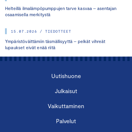
Helteillä ilmalämpöpumppujen tarve kasvaa – asentajan
osaamisella merkitystä
15.07.2026 / TIEDOTTEET
Ympäristöväittämiin täsmällisyyttä – pelkät vihreät
lupaukset eivät enää riitä
Uutishuone
Julkaisut
Vaikuttaminen
Palvelut