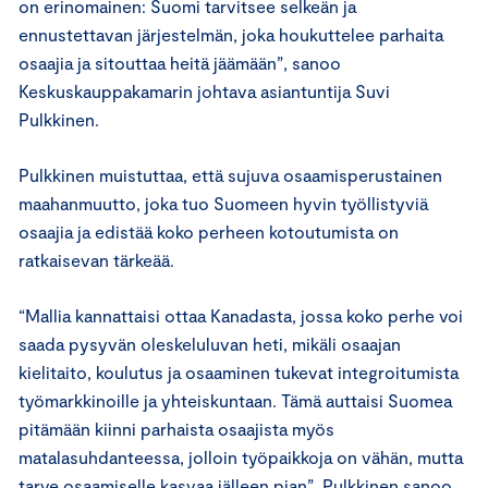
on erinomainen: Suomi tarvitsee selkeän ja
ennustettavan järjestelmän, joka houkuttelee parhaita
osaajia ja sitouttaa heitä jäämään”, sanoo
Keskuskauppakamarin johtava asiantuntija Suvi
Pulkkinen.
Pulkkinen muistuttaa, että sujuva osaamisperustainen
maahanmuutto, joka tuo Suomeen hyvin työllistyviä
osaajia ja edistää koko perheen kotoutumista on
ratkaisevan tärkeää.
“Mallia kannattaisi ottaa Kanadasta, jossa koko perhe voi
saada pysyvän oleskeluluvan heti, mikäli osaajan
kielitaito, koulutus ja osaaminen tukevat integroitumista
työmarkkinoille ja yhteiskuntaan. Tämä auttaisi Suomea
pitämään kiinni parhaista osaajista myös
matalasuhdanteessa, jolloin työpaikkoja on vähän, mutta
tarve osaamiselle kasvaa jälleen pian”, Pulkkinen sanoo.