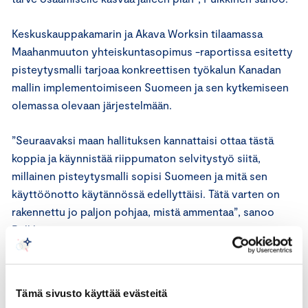
Keskuskauppakamarin ja Akava Worksin tilaamassa
Maahanmuuton yhteiskuntasopimus -raportissa esitetty
pisteytysmalli tarjoaa konkreettisen työkalun Kanadan
mallin implementoimiseen Suomeen ja sen kytkemiseen
olemassa olevaan järjestelmään.
”Seuraavaksi maan hallituksen kannattaisi ottaa tästä
koppia ja käynnistää riippumaton selvitystyö siitä,
millainen pisteytysmalli sopisi Suomeen ja mitä sen
käyttöönotto käytännössä edellyttäisi. Tätä varten on
rakennettu jo paljon pohjaa, mistä ammentaa”, sanoo
Pulkkinen.
Tutustu Keskuskauppakamarin ja Akava Worksin
tilaamaan Maahanmuuton yhteiskuntasopimus -raporttiin
Tämä sivusto käyttää evästeitä
tästä
.