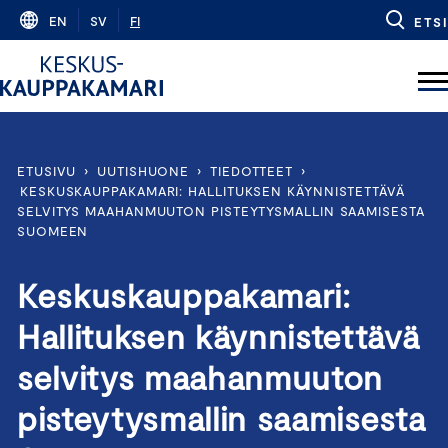
Skip
EN
SV
FI
ETSI
to
content
ETUSIVU
›
UUTISHUONE
›
TIEDOTTEET
›
KESKUSKAUPPAKAMARI: HALLITUKSEN KÄYNNISTETTÄVÄ
SELVITYS MAAHANMUUTON PISTEYTYSMALLIN SAAMISESTA
SUOMEEN
Keskuskauppakamari:
Hallituksen käynnistettävä
selvitys maahanmuuton
pisteytysmallin saamisesta