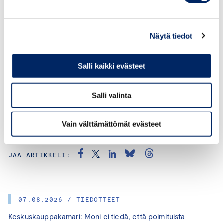
suvi.pulkkinen@chamber.fi
+358 50 404 1810
Näytä tiedot
Salli kaikki evästeet
Salli valinta
Vain välttämättömät evästeet
KATEGORIAT:
TYÖLLISYYS, OSAAMINEN, SUVI PULKKINEN
JAA ARTIKKELI:
07.08.2026 / TIEDOTTEET
Keskuskauppakamari: Moni ei tiedä, että poimituista