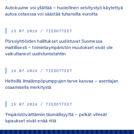
Autokuume voi yllättää – huolellinen selvitystyö käytettyä
autoa ostaessa voi säästää tuhansilta euroilta
23.07.2026 / TIEDOTTEET
Pörssiyhtiöiden hallitukset uudistuvat Suomessa
maltillisesti – toimintaympäristön muutokset eivät ole
vaikuttaneet uudistumistahtiin
16.07.2026 / TIEDOTTEET
Helteillä ilmalämpöpumppujen tarve kasvaa – asentajan
osaamisella merkitystä
15.07.2026 / TIEDOTTEET
Ympäristöväittämiin täsmällisyyttä – pelkät vihreät
lupaukset eivät enää riitä