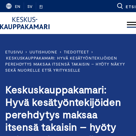
Skip
EN
SV
FI
ETSI
to
content
ETUSIVU
›
UUTISHUONE
›
TIEDOTTEET
›
KESKUSKAUPPAKAMARI: HYVÄ KESÄTYÖNTEKIJÖIDEN
PEREHDYTYS MAKSAA ITSENSÄ TAKAISIN – HYÖTY NÄKYY
SEKÄ NUORELLE ETTÄ YRITYKSELLE
Keskuskauppakamari:
Hyvä kesätyöntekijöiden
perehdytys maksaa
itsensä takaisin – hyöty