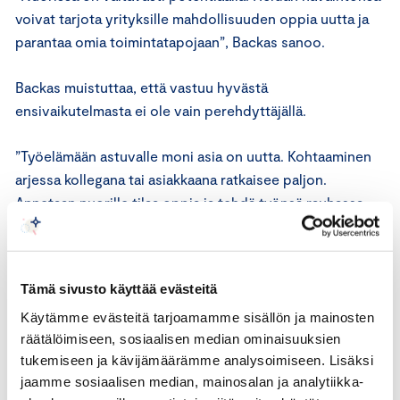
voivat tarjota yrityksille mahdollisuuden oppia uutta ja
parantaa omia toimintatapojaan”, Backas sanoo.
Backas muistuttaa, että vastuu hyvästä
ensivaikutelmasta ei ole vain perehdyttäjällä.
”Työelämään astuvalle moni asia on uutta. Kohtaaminen
arjessa kollegana tai asiakkaana ratkaisee paljon.
Annetaan nuorille tilaa oppia ja tehdä työnsä rauhassa.
Olemme kaikki olleet joskus ensimmäistä päivää töissä”,
Backas sanoo.
Tämä sivusto käyttää evästeitä
Käytämme evästeitä tarjoamamme sisällön ja mainosten
räätälöimiseen, sosiaalisen median ominaisuuksien
tukemiseen ja kävijämäärämme analysoimiseen. Lisäksi
jaamme sosiaalisen median, mainosalan ja analytiikka-