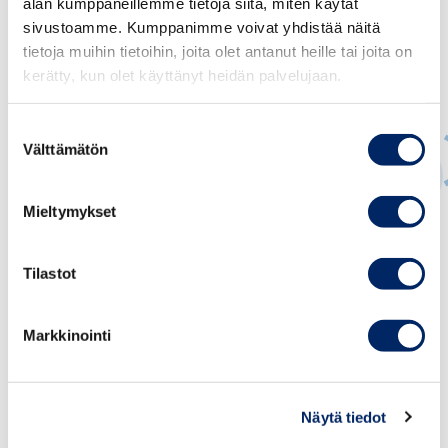
alan kumppaneillemme tietoja siitä, miten käytät
sivustoamme. Kumppanimme voivat yhdistää näitä
tietoja muihin tietoihin, joita olet antanut heille tai joita on
kerätty, kun olet käyttänyt heidän palvelujaan.
Suostumuksen
Välttämätön
valinta
Mieltymykset
Yvonne Backas
TALOUS- JA HALLINTOJOHTAJA
Tilastot
yvonne.backas@chamber.fi
+358 50 382 1045
Markkinointi
Näytä tiedot