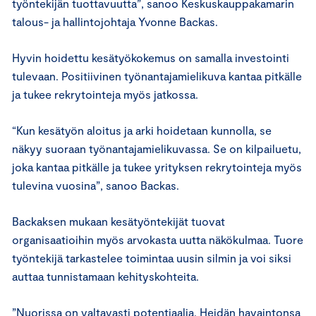
työntekijän tuottavuutta”, sanoo Keskuskauppakamarin
talous- ja hallintojohtaja Yvonne Backas.
Hyvin hoidettu kesätyökokemus on samalla investointi
tulevaan. Positiivinen työnantajamielikuva kantaa pitkälle
ja tukee rekrytointeja myös jatkossa.
“Kun kesätyön aloitus ja arki hoidetaan kunnolla, se
näkyy suoraan työnantajamielikuvassa. Se on kilpailuetu,
joka kantaa pitkälle ja tukee yrityksen rekrytointeja myös
tulevina vuosina”, sanoo Backas.
Backaksen mukaan kesätyöntekijät tuovat
organisaatioihin myös arvokasta uutta näkökulmaa. Tuore
työntekijä tarkastelee toimintaa uusin silmin ja voi siksi
auttaa tunnistamaan kehityskohteita.
”Nuorissa on valtavasti potentiaalia. Heidän havaintonsa