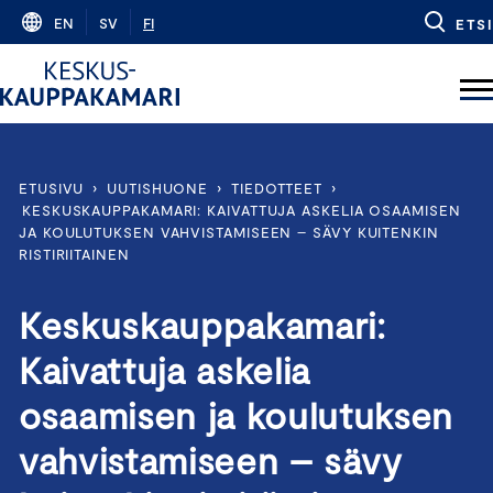
Skip
EN
SV
FI
ETSI
to
content
ETUSIVU
›
UUTISHUONE
›
TIEDOTTEET
›
KESKUSKAUPPAKAMARI: KAIVATTUJA ASKELIA OSAAMISEN
JA KOULUTUKSEN VAHVISTAMISEEN – SÄVY KUITENKIN
RISTIRIITAINEN
Keskuskauppakamari:
Kaivattuja askelia
osaamisen ja koulutuksen
vahvistamiseen – sävy