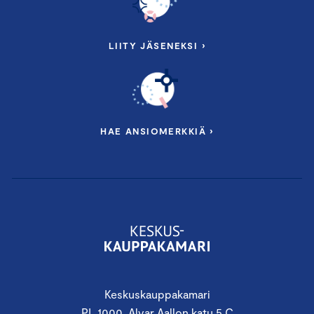
LIITY JÄSENEKSI ›
HAE ANSIOMERKKIÄ ›
Keskuskauppakamari
PL 1000, Alvar Aallon katu 5 C