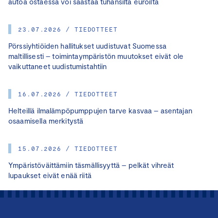
autoa ostaessa voi säästää tuhansilta euroilta
23.07.2026 / TIEDOTTEET
Pörssiyhtiöiden hallitukset uudistuvat Suomessa
maltillisesti – toimintaympäristön muutokset eivät ole
vaikuttaneet uudistumistahtiin
16.07.2026 / TIEDOTTEET
Helteillä ilmalämpöpumppujen tarve kasvaa – asentajan
osaamisella merkitystä
15.07.2026 / TIEDOTTEET
Ympäristöväittämiin täsmällisyyttä – pelkät vihreät
lupaukset eivät enää riitä