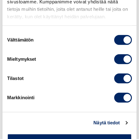
sivustoamme. Kumppanimme voivat yhdistää näitä
kotikuntarekisteröinnin.
tietoja muihin tietoihin, joita olet antanut heille tai joita on
kerätty, kun olet käyttänyt heidän palvelujaan.
”On hienoa, että kansainvälisten osaajien maahantulon
sujuvuutta edistetään, sillä parhaimmillaan uudistus
Suostumuksen
vähentää hallinnollista työtä, nopeuttaa töiden
Välttämätön
valinta
aloittamista ja vahvistaa kansainvälisen osaajan
kokemusta siitä, että on Suomeen tervetullut,” Pulkkinen
sanoo.
Mieltymykset
Tilastot
Markkinointi
Näytä tiedot