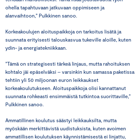
ohella tapahtuvaan jatkuvaan oppimiseen ja
alanvaihtoon,” Pulkkinen sanoo.
Korkeakoulujen aloituspaikkoja on tarkoitus lisätä ja
suunnata erityisesti talouskasvua tukeville aloille, kuten
ydin- ja energiatekniikkaan.
”Tämä on strategisesti tärkeä linjaus, mutta rahoituksen
kohtalo jäi epäselväksi – varsinkin kun samassa paketissa
tehtiin yli 50 miljoonan euron leikkaukset
korkeakoulutukseen. Aloituspaikkoja olisi kannattanut
suunnata rohkeasti ensimmäistä tutkintoa suorittaville,”
Pulkkinen sanoo.
Ammatillinen koulutus säästyi leikkauksilta, mutta
myöskään merkittävistä uudistuksista, kuten avoimen
ammatillisen koulutuksen käynnistämisestä ei linjattu,