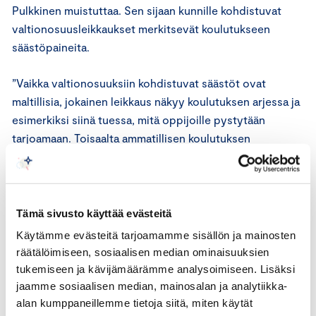
Pulkkinen muistuttaa. Sen sijaan kunnille kohdistuvat
valtionosuusleikkaukset merkitsevät koulutukseen
säästöpaineita.
”Vaikka valtionosuuksiin kohdistuvat säästöt ovat
maltillisia, jokainen leikkaus näkyy koulutuksen arjessa ja
esimerkiksi siinä tuessa, mitä oppijoille pystytään
tarjoamaan. Toisaalta ammatillisen koulutuksen
säästyminen leikkauksilta on hyvä uutinen, sillä yrityksillä
on vahva tarve osaaville tekijöille ja uudistuvalle
osaamiselle,” sanoo Pulkkinen.
Tämä sivusto käyttää evästeitä
Pulkkisen mukaan maahanmuuttopolitiikassa tehtiin
Käytämme evästeitä tarjoamamme sisällön ja mainosten
maltillisia, mutta oikeaan suuntaan vieviä päätöksiä.
räätälöimiseen, sosiaalisen median ominaisuuksien
Tavoitteena on maahantulolle yhden luukun periaate,
tukemiseen ja kävijämäärämme analysoimiseen. Lisäksi
joka sisältää ensitunnistautumisen ulkomailla,
jaamme sosiaalisen median, mainosalan ja analytiikka-
henkilökorttien saamisen, pankkitilien avaamisen sekä
alan kumppaneillemme tietoja siitä, miten käytät