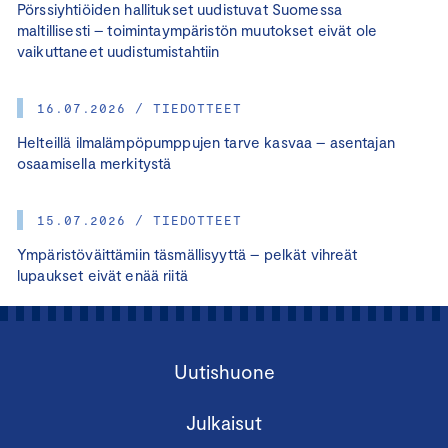
Pörssiyhtiöiden hallitukset uudistuvat Suomessa
maltillisesti – toimintaympäristön muutokset eivät ole
vaikuttaneet uudistumistahtiin
16.07.2026 / TIEDOTTEET
Helteillä ilmalämpöpumppujen tarve kasvaa – asentajan
osaamisella merkitystä
15.07.2026 / TIEDOTTEET
Ympäristöväittämiin täsmällisyyttä – pelkät vihreät
lupaukset eivät enää riitä
Uutishuone
Julkaisut