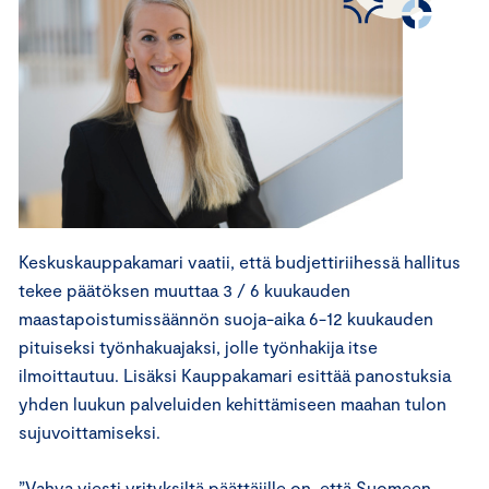
Keskuskauppakamari vaatii, että budjettiriihessä hallitus
tekee päätöksen muuttaa 3 / 6 kuukauden
maastapoistumissäännön suoja-aika 6-12 kuukauden
pituiseksi työnhakuajaksi, jolle työnhakija itse
ilmoittautuu. Lisäksi Kauppakamari esittää panostuksia
yhden luukun palveluiden kehittämiseen maahan tulon
sujuvoittamiseksi.
”Vahva viesti yrityksiltä päättäjille on, että Suomeen