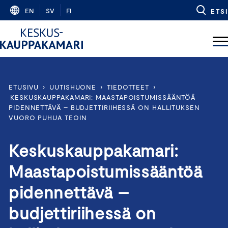
Skip
EN
SV
FI
ETSI
to
content
ETUSIVU
›
UUTISHUONE
›
TIEDOTTEET
›
KESKUSKAUPPAKAMARI: MAASTAPOISTUMISSÄÄNTÖÄ
PIDENNETTÄVÄ – BUDJETTIRIIHESSÄ ON HALLITUKSEN
VUORO PUHUA TEOIN
Keskuskauppakamari:
Maastapoistumissääntöä
pidennettävä –
budjettiriihessä on