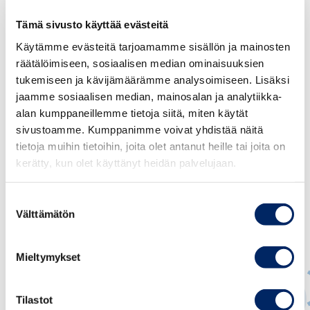
maahanmuuttoa vaikeutetaan. On tärkeää, että Suomesta
välittyy näille ihmisille viesti, että he ovat tänne
Tämä sivusto käyttää evästeitä
toivottuja ja tervetulleita. Se osoitetaan tekojen kautta”,
Käytämme evästeitä tarjoamamme sisällön ja mainosten
Pulkkinen sanoo.
räätälöimiseen, sosiaalisen median ominaisuuksien
tukemiseen ja kävijämäärämme analysoimiseen. Lisäksi
jaamme sosiaalisen median, mainosalan ja analytiikka-
alan kumppaneillemme tietoja siitä, miten käytät
sivustoamme. Kumppanimme voivat yhdistää näitä
tietoja muihin tietoihin, joita olet antanut heille tai joita on
kerätty, kun olet käyttänyt heidän palvelujaan.
Suostumuksen
Välttämätön
valinta
Mieltymykset
Tilastot