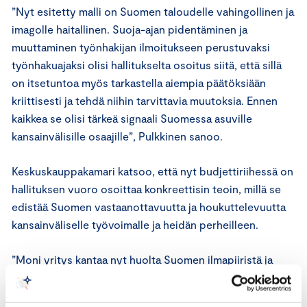
”Nyt esitetty malli on Suomen taloudelle vahingollinen ja
imagolle haitallinen. Suoja-ajan pidentäminen ja
muuttaminen työnhakijan ilmoitukseen perustuvaksi
työnhakuajaksi olisi hallitukselta osoitus siitä, että sillä
on itsetuntoa myös tarkastella aiempia päätöksiään
kriittisesti ja tehdä niihin tarvittavia muutoksia. Ennen
kaikkea se olisi tärkeä signaali Suomessa asuville
kansainvälisille osaajille”, Pulkkinen sanoo.
Keskuskauppakamari katsoo, että nyt budjettiriihessä on
hallituksen vuoro osoittaa konkreettisin teoin, millä se
edistää Suomen vastaanottavuutta ja houkuttelevuutta
kansainväliselle työvoimalle ja heidän perheilleen.
”Moni yritys kantaa nyt huolta Suomen ilmapiiristä ja
houkuttelevuudesta kansainvälisille osaajille ja pohtii,
onko tulevaisuudessa työlle enää tekijöitä, kun