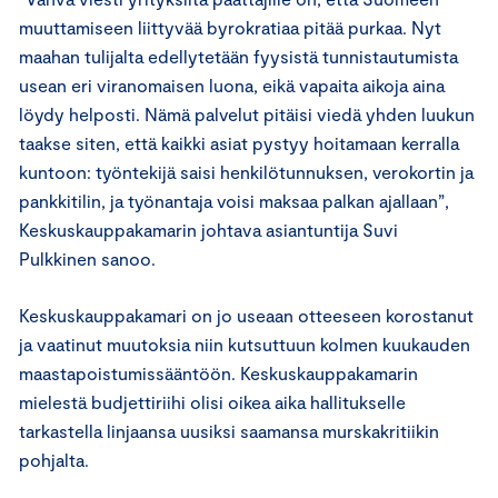
muuttamiseen liittyvää byrokratiaa pitää purkaa. Nyt
maahan tulijalta edellytetään fyysistä tunnistautumista
usean eri viranomaisen luona, eikä vapaita aikoja aina
löydy helposti. Nämä palvelut pitäisi viedä yhden luukun
taakse siten, että kaikki asiat pystyy hoitamaan kerralla
kuntoon: työntekijä saisi henkilötunnuksen, verokortin ja
pankkitilin, ja työnantaja voisi maksaa palkan ajallaan”,
Keskuskauppakamarin johtava asiantuntija Suvi
Pulkkinen sanoo.
Keskuskauppakamari on jo useaan otteeseen korostanut
ja vaatinut muutoksia niin kutsuttuun kolmen kuukauden
maastapoistumissääntöön. Keskuskauppakamarin
mielestä budjettiriihi olisi oikea aika hallitukselle
tarkastella linjaansa uusiksi saamansa murskakritiikin
pohjalta.