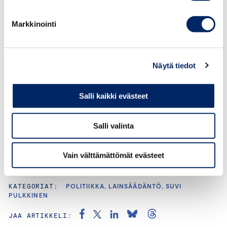
Suvi Pulkkinen
Markkinointi
JOHTAVA ASIANTUNTIJA, OSAAMINEN JA
MAAHANMUUTTO
Näytä tiedot
suvi.pulkkinen@chamber.fi
+358 50 404 1810
Salli kaikki evästeet
Salli valinta
Vain välttämättömät evästeet
KATEGORIAT:
POLITIIKKA, LAINSÄÄDÄNTÖ, SUVI
PULKKINEN
JAA ARTIKKELI: