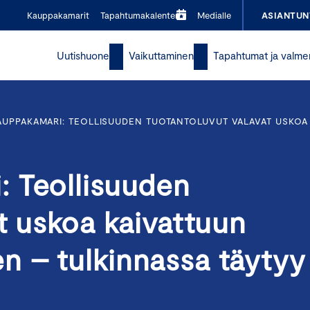
Kauppakamarit
Tapahtumakalenteri
Medialle
ASIANTUN
Uutishuone
Vaikuttaminen
Tapahtumat ja valme
UPPAKAMARI: TEOLLISUUDEN TUOTANTOLUVUT VALAVAT USKOA
 Teollisuuden
t uskoa kaivattuun
 – tulkinnassa täytyy