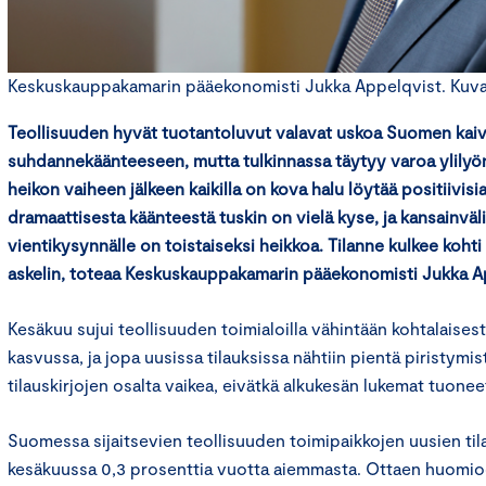
Keskuskauppakamarin pääekonomisti Jukka Appelqvist. Kuva: 
Teollisuuden hyvät tuotantoluvut valavat uskoa Suomen kai
suhdannekäänteeseen, mutta tulkinnassa täytyy varoa ylilyön
heikon vaiheen jälkeen kaikilla on kova halu löytää positiivis
dramaattisesta käänteestä tuskin on vielä kyse, ja kansainvä
vientikysynnälle on toistaiseksi heikkoa. Tilanne kulkee koht
askelin, toteaa Keskuskauppakamarin pääekonomisti Jukka A
Kesäkuu sujui teollisuuden toimialoilla vähintään kohtalaisest
kasvussa, ja jopa uusissa tilauksissa nähtiin pientä piristymist
tilauskirjojen osalta vaikea, eivätkä alkukesän lukemat tuonee
Suomessa sijaitsevien teollisuuden toimipaikkojen uusien til
kesäkuussa 0,3 prosenttia vuotta aiemmasta. Ottaen huomioo