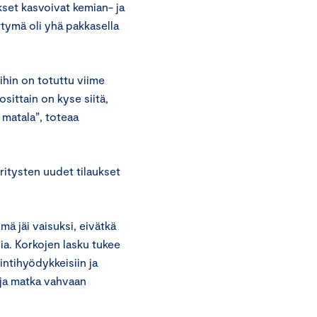
ukset kasvoivat kemian- ja
rtymä oli yhä pakkasella
ihin on totuttu viime
osittain on kyse siitä,
n matala”, toteaa
itysten uudet tilaukset
 jäi vaisuksi, eivätkä
ia. Korkojen lasku tukee
intihyödykkeisiin ja
, ja matka vahvaan