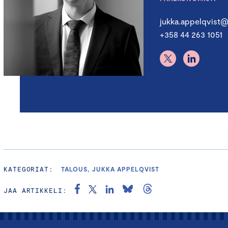
jukka.appelqvist@
+358 44 263 1051
KATEGORIAT:
TALOUS, JUKKA APPELQVIST
JAA ARTIKKELI: