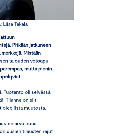
Liisa Takala
vattuun
tejä. Pitkään jatkuneen
ia merkkejä. Mistään
lisen talouden vetoapu
i parempaa, mutta pienin
ppelqvist.
i. Tuotanto oli selvässä
ä. Tilanne on silti
t oleellista muutosta.
austen arvo nousi
n uusien tilausten rajut