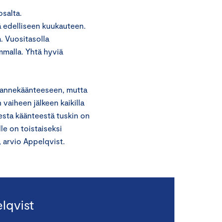
osalta.
ä edelliseen kuukauteen.
. Vuositasolla
mmalla. Yhtä hyviä
dannekäänteeseen, mutta
 vaiheen jälkeen kaikilla
sesta käänteestä tuskin on
le on toistaiseksi
, arvio Appelqvist.
lqvist