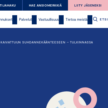
TIJAHAKU
HAE ANSIOMERKKIÄ
LIITY JÄSENEKSI
nnukset
Palvelut
Vastuullisuus
Tietoa meistä
ETSI
 KAIVATTUUN SUHDANNEKÄÄNTEESEEN – TULKINNASSA