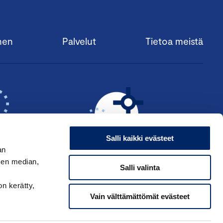
nen
Palvelut
Tietoa meistä
Salli kaikki evästeet
an
sen median,
Salli valinta
KSI ›
HAE ANSIOMERKKIÄ ›
on kerätty,
Vain välttämättömät evästeet