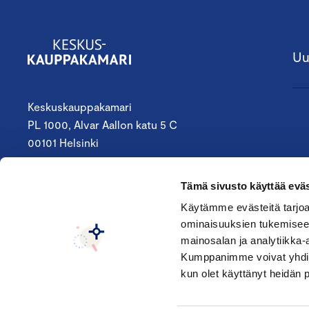
Uu
Keskuskauppakamari
PL 1000, Alvar Aallon katu 5 C
00101 Helsinki
09 4242 6200
Tämä sivusto käyttää eväs
keskuskauppakamari@chamber.fi
Käytämme evästeitä tarjoa
ominaisuuksien tukemisee
Seuraa meitä:
mainosalan ja analytiikka-
Kumppanimme voivat yhdistää 
kun olet käyttänyt heidän 