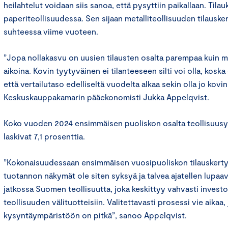
heilahtelut voidaan siis sanoa, että pysyttiin paikallaan. Tila
paperiteollisuudessa. Sen sijaan metalliteollisuuden tilauske
suhteessa viime vuoteen.
”Jopa nollakasvu on uusien tilausten osalta parempaa kuin m
aikoina. Kovin tyytyväinen ei tilanteeseen silti voi olla, koska 
että vertailutaso edelliseltä vuodelta alkaa sekin olla jo kovi
Keskuskauppakamarin pääekonomisti Jukka Appelqvist.
Koko vuoden 2024 ensimmäisen puoliskon osalta teollisuusyr
laskivat 7,1 prosenttia.
”Kokonaisuudessaan ensimmäisen vuosipuoliskon tilauskertymä
tuotannon näkymät ole siten syksyä ja talvea ajatellen lupaav
jatkossa Suomen teollisuutta, joka keskittyy vahvasti investo
teollisuuden välituotteisiin. Valitettavasti prosessi vie aikaa
kysyntäympäristöön on pitkä”, sanoo Appelqvist.