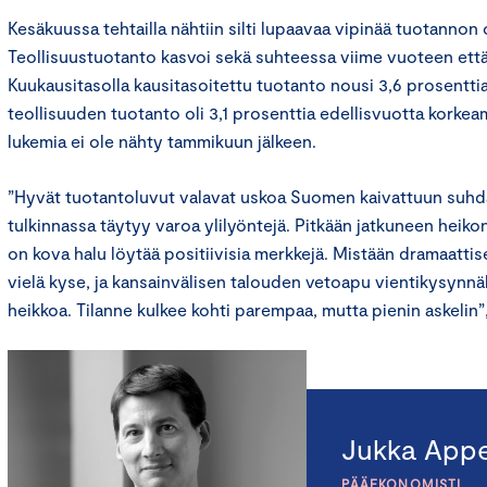
Kesäkuussa tehtailla nähtiin silti lupaavaa vipinää tuotannon 
Teollisuustuotanto kasvoi sekä suhteessa viime vuoteen ett
Kuukausitasolla kausitasoitettu tuotanto nousi 3,6 prosenttia
teollisuuden tuotanto oli 3,1 prosenttia edellisvuotta korkea
lukemia ei ole nähty tammikuun jälkeen.
”Hyvät tuotantoluvut valavat uskoa Suomen kaivattuun suh
tulkinnassa täytyy varoa ylilyöntejä. Pitkään jatkuneen heikon
on kova halu löytää positiivisia merkkejä. Mistään dramaatti
vielä kyse, ja kansainvälisen talouden vetoapu vientikysynnäl
heikkoa. Tilanne kulkee kohti parempaa, mutta pienin askelin”
Jukka Appe
PÄÄEKONOMISTI