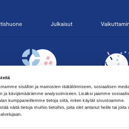
tishuone
Julkaisut
Vaikuttami
teitä
mamme sisällön ja mainosten räätälöimiseen, sosiaalisen medi
n ja kävijämäärämme analysoimiseen. Lisäksi jaamme sosiaali
alan kumppaneillemme tietoja siitä, miten käytät sivustoamme.
TILAA UUTISKIRJE ›
LIITY JÄSENE
näitä tietoja muihin tietoihin, joita olet antanut heille tai joita 
palvelujaan.