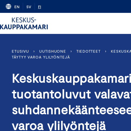
Skip
EN
SV
FI
to
content
ETUSIVU
›
UUTISHUONE
›
TIEDOTTEET
›
KESKUSKA
TÄYTYY VAROA YLILYÖNTEJÄ
Keskuskauppakamari:
tuotantoluvut valava
suhdannekäänteeseen
varoa ylilyöntejä