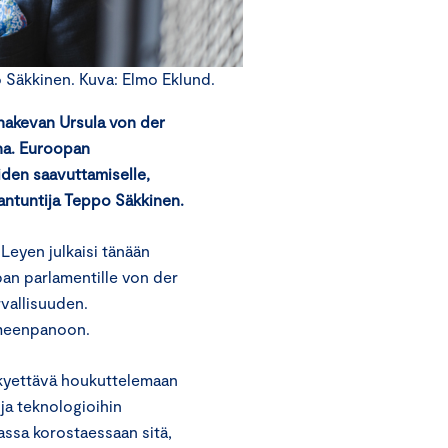
 Säkkinen. Kuva: Elmo Eklund.
hakevan Ursula von der
ina. Euroopan
iden saavuttamiselle,
antuntija Teppo Säkkinen.
Leyen julkaisi tänään
an parlamentille von der
vallisuuden.
oimeenpanoon.
 kyettävä houkuttelemaan
ja teknologioihin
assa korostaessaan sitä,