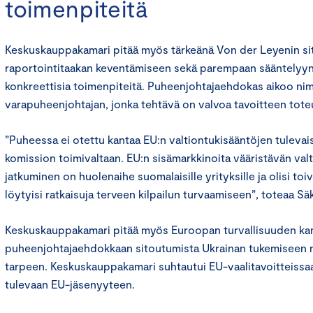
toimenpiteitä
Keskuskauppakamari pitää myös tärkeänä Von der Leyenin si
raportointitaakan keventämiseen sekä parempaan sääntelyyn 
konkreettisia toimenpiteitä. Puheenjohtajaehdokas aikoo ni
varapuheenjohtajan, jonka tehtävä on valvoa tavoitteen tote
”Puheessa ei otettu kantaa EU:n valtiontukisääntöjen tulevai
komission toimivaltaan. EU:n sisämarkkinoita vääristävän valt
jatkuminen on huolenaihe suomalaisille yrityksille ja olisi toi
löytyisi ratkaisuja terveen kilpailun turvaamiseen”, toteaa S
Keskuskauppakamari pitää myös Euroopan turvallisuuden kan
puheenjohtajaehdokkaan sitoutumista Ukrainan tukemiseen ni
tarpeen. Keskuskauppakamari suhtautui EU-vaalitavoitteissa
tulevaan EU-jäsenyyteen.