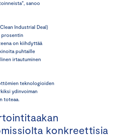
toinneista”, sanoo
Clean Industrial Deal)
0 prosentin
teena on kiihdyttää
kinoita puhtaille
llinen irtautuminen
töttömien teknologioiden
rkiksi ydinvoiman
en toteaa.
rtointitaakan
missiolta konkreettisia