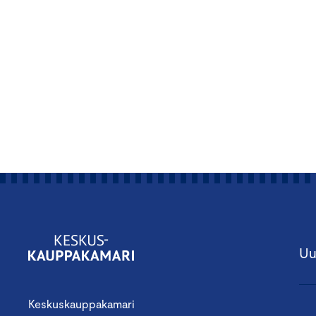
Uu
Keskuskauppakamari