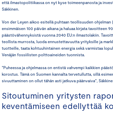
että ilmastopolitiikassa on nyt kyse toimeenpanosta ja inves
Säkkinen.
Von der Leyen aikoo esitellä puhtaan teollisuuden ohjelman (
ensimmäisen 100 päivän aikana ja haluaa kirjata tavoitteen 9
päästövähennyksistä vuonna 2040 EU:n ilmastolakiin. Tavoit
teollista murrosta, luoda ennustettavuutta yrityksille ja mark
tuotteille, taata kohtuuhintainen energia sekä varmistaa lopu
Venäjän fossiilisten polttoaineiden tuonnista.
”Puheessa ja ohjelmassa on entistä vahvempi kaikkien pääs
korostus. Tämä on Suomen kannalta tervetullutta, sillä esime
sivuuttaminen on ollut tähän asti jatkuva päänvaiva”, Säkkin
Sitoutuminen yritysten rapo
keventämiseen edellyttää ko