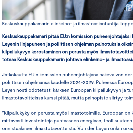
Keskuskauppakamarin elinkeino- ja ilmastoasiantuntija Teppo
Keskuskauppakamari pitää EU:n komission puheenjohtajaksi 
Leyenin linjapuheen ja poliittisen ohjelman painotuksia oike
kilpailukyvyn korostaminen on perusta myös ilmastotavoitte
toteaa Keskuskauppakamarin johtava elinkeino- ja ilmastoasi
Jatkokautta EU:n komission puheenjohtajana hakeva von der 
poliittisen ohjelmansa kaudelle 2024-2029. Puheessa Euroop
Leyen nosti odotetusti kärkeen Euroopan kilpailukyvyn ja tur
Ilmastotavoitteissa kurssi pitää, mutta painopiste siirtyy t
”Kilpailukyky on perusta myös ilmastotoimille. Euroopan on
mittavasti investointeja puhtaaseen energiaan, teollisuuteen 
onnistuakseen ilmastotavoitteista. Von der Leyen onkin oike