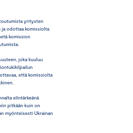
toutumista yritysten
ja odottaa komissiolta
metä komission
utumista.
suuteen, joka kuuluu
iontukikilpailun
vottavaa, että komissiolta
äkkinen.
nalta elintärkeänä
in pitkään kuin on
an myönteisesti Ukrainan