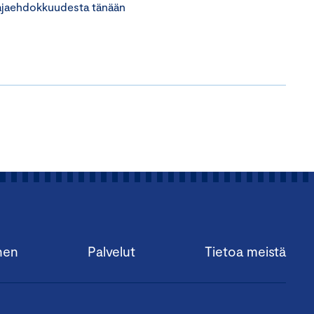
ajaehdokkuudesta tänään
nen
Palvelut
Tietoa meistä