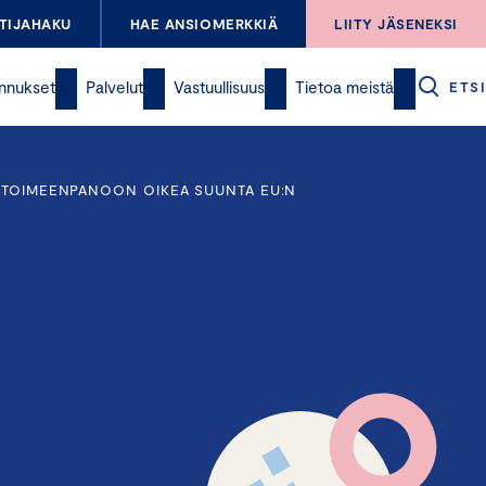
TIJAHAKU
HAE ANSIOMERKKIÄ
LIITY JÄSENEKSI
nnukset
Palvelut
Vastuullisuus
Tietoa meistä
ETSI
A TOIMEENPANOON OIKEA SUUNTA EU:N