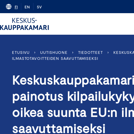
Skip
FI
EN
SV
to
content
ETUSIVU
›
UUTISHUONE
›
TIEDOTTEET
›
KESKUSKA
ILMASTOTAVOITTEIDEN SAAVUTTAMISEKSI
Keskuskauppakamari
painotus kilpailuky
oikea suunta EU:n il
saavuttamiseksi