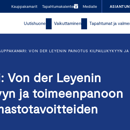
Kauppakamarit
Tapahtumakalenteri
Medialle
ASIANTUN
Uutishuone
Vaikuttaminen
Tapahtumat ja valme
UPPAKAMARI: VON DER LEYENIN PAINOTUS KILPAILUKYKYYN J
: Von der Leyenin
kyyn ja toimeenpanoon
mastotavoitteiden