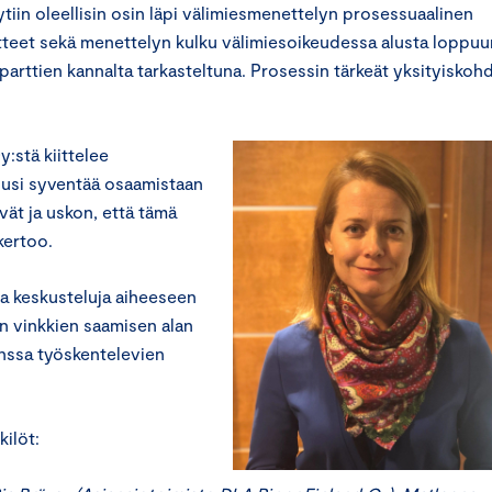
ytiin oleellisin osin läpi välimiesmenettelyn prosessuaalinen
tteet sekä menettelyn kulku välimiesoikeudessa alusta loppuu
 parttien kannalta tarkasteltuna. Prosessin tärkeät yksityiskoh
:stä kiittelee
alusi syventää osaamistaan
vät ja uskon, että tämä
kertoo.
sia keskusteluja aiheeseen
n vinkkien saamisen alan
nssa työskentelevien
ilöt: