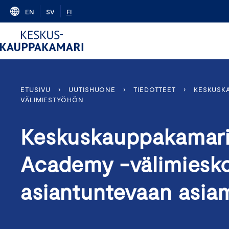
Skip
EN
SV
FI
to
content
ETUSIVU
›
UUTISHUONE
›
TIEDOTTEET
›
KESKUSKA
VÄLIMIESTYÖHÖN
Keskuskauppakamarin
Academy -välimiesko
asiantuntevaan asiam