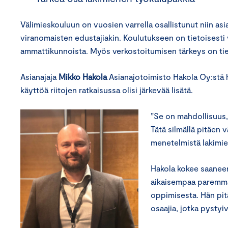
Välimieskouluun on vuosien varrella osallistunut niin asian
viranomaisten edustajiakin. Koulutukseen on tietoisesti v
ammattikunnoista. Myös verkostoitumisen tärkeys on ti
Asianajaja
Mikko Hakola
Asianajotoimisto Hakola Oy:stä 
käyttöä riitojen ratkaisussa olisi järkevää lisätä.
”Se on mahdollisuus,
Tätä silmällä pitäen 
menetelmistä lakimie
Hakola kokee saanee
aikaisempaa paremmas
oppimisesta. Hän pitä
osaajia, jotka pystyi