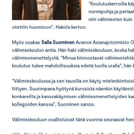
”Koulutuskerroilla kä
normipohja ja periaa
niin välimiesten kuin
otettiin huomioon”, Hakola kertoo.
Myös osakas
Salla Suominen
Avance Asianajotoimisto Oy
välimieskoulun antia. Hän haki välimieskouluun, koska h
välimiesmenettelystä. ”Minua kiinnostavat välimiestehtä
koulutus tukee mahdollisuuksia edetä tuolla uralla”, hän 
”Välimieskoulussa ja sen tauoilla on käyty mielenkiintoi
liittyen. Suurimpana hyötynä kurssista näenkin käytännö
konkareilta ja kanssakäymisen välimiesmenettelyiden ka
kollegoiden kanssa”, Suominen sanoo.
Välimieskouluun osallistuivat tänä vuonna seuraavat henk