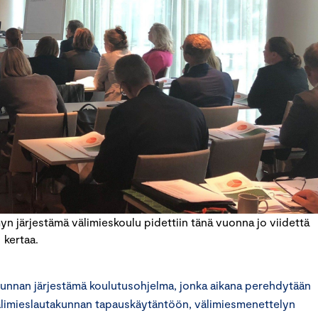
 järjestämä välimieskoulu pidettiin tänä vuonna jo viidettä
kertaa.
unnan järjestämä koulutusohjelma, jonka aikana perehdytään
älimieslautakunnan tapauskäytäntöön, välimiesmenettelyn