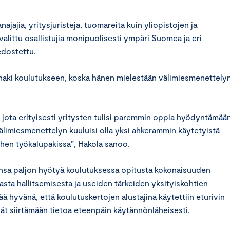
ajajia, yritysjuristeja, tuomareita kuin yliopistojen ja
alittu osallistujia monipuolisesti ympäri Suomea ja eri
edostettu.
haki koulutukseen, koska hänen mielestään välimiesmenettely
 jota erityisesti yritysten tulisi paremmin oppia hyödyntämään
välimiesmenettelyn kuuluisi olla yksi ahkerammin käytetyistä
hen työkalupakissa”, Hakola sanoo.
nsa paljon hyötyä koulutuksessa opitusta kokonaisuuden
ta hallitsemisesta ja useiden tärkeiden yksityiskohtien
ä hyvänä, että koulutuskertojen alustajina käytettiin eturivin
vät siirtämään tietoa eteenpäin käytännönläheisesti.