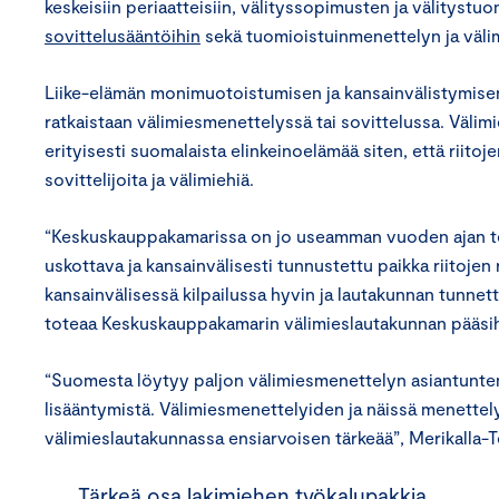
keskeisiin periaatteisiin, välityssopimusten ja välitystu
sovittelusääntöihin
sekä tuomioistuinmenettelyn ja välim
Liike-elämän monimuotoistumisen ja kansainvälistymisen 
ratkaistaan välimiesmenettelyssä tai sovittelussa. Välim
erityisesti suomalaista elinkeinoelämää siten, että riito
sovittelijoita ja välimiehiä.
“Keskuskauppakamarissa on jo useamman vuoden ajan teh
uskottava ja kansainvälisesti tunnustettu paikka riitojen
kansainvälisessä kilpailussa hyvin ja lautakunnan tunne
toteaa Keskuskauppakamarin välimieslautakunnan pääsihte
“Suomesta löytyy paljon välimiesmenettelyn asiantunte
lisääntymistä. Välimiesmenettelyiden ja näissä menettel
välimieslautakunnassa ensiarvoisen tärkeää”, Merikalla-T
Tärkeä osa lakimiehen työkalupakkia