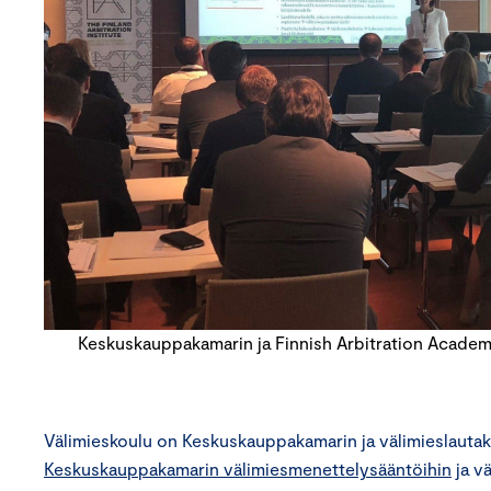
Keskuskauppakamarin ja Finnish Arbitration Academyn
Välimieskoulu on Keskuskauppakamarin ja välimieslautak
Keskuskauppakamarin välimiesmenettelysääntöihin
ja v