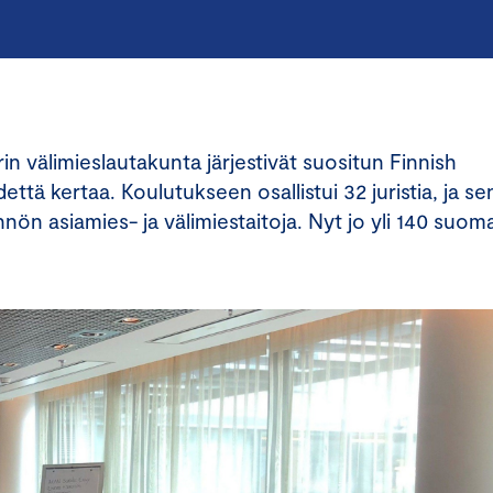
välimieslautakunta järjestivät suositun Finnish
ttä kertaa. Koulutukseen osallistui 32 juristia, ja se
nnön asiamies- ja välimiestaitoja. Nyt jo yli 140 suoma