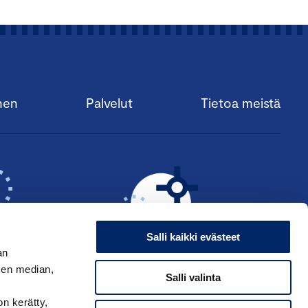
nen
Palvelut
Tietoa meistä
Salli kaikki evästeet
an
sen median,
Salli valinta
KSI ›
HAE ANSIOMERKKIÄ ›
on kerätty,