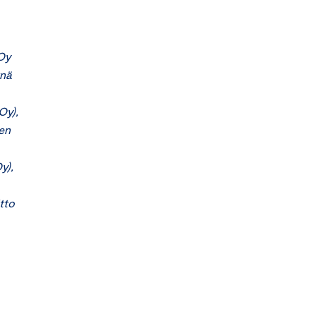
(Oy
rnä
Oy),
en
y),
tto