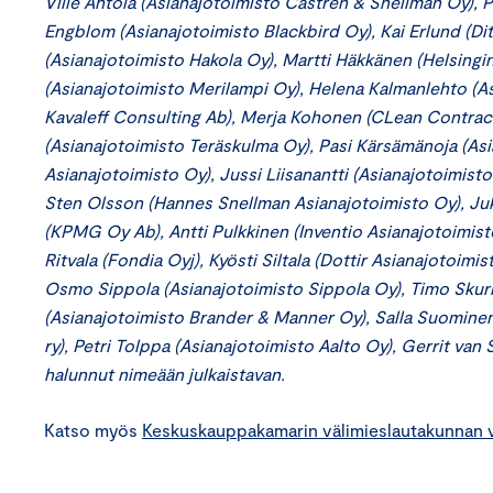
Ville Ahtola (Asianajotoimisto Castrén & Snellman Oy), 
Engblom (Asianajotoimisto Blackbird Oy), Kai Erlund (Di
(Asianajotoimisto Hakola Oy), Martti Häkkänen (Helsingin 
(Asianajotoimisto Merilampi Oy), Helena Kalmanlehto (A
Kavaleff Consulting Ab), Merja Kohonen (CLean Contract
(Asianajotoimisto Teräskulma Oy), Pasi Kärsämänoja (As
Asianajotoimisto Oy), Jussi Liisanantti (Asianajotoimist
Sten Olsson (Hannes Snellman Asianajotoimisto Oy), Ju
(KPMG Oy Ab), Antti Pulkkinen (Inventio Asianajotoimist
Ritvala (Fondia Oyj), Kyösti Siltala (Dottir Asianajotoi
Osmo Sippola (Asianajotoimisto Sippola Oy), Timo Skur
(Asianajotoimisto Brander & Manner Oy), Salla Suominen 
ry), Petri Tolppa (Asianajotoimisto Aalto Oy), Gerrit van 
halunnut nimeään julkaistavan.
Katso myös
Keskuskauppakamarin välimieslautakunnan v