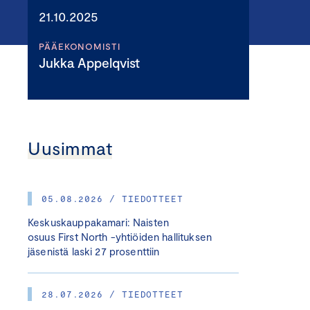
21.10.2025
PÄÄEKONOMISTI
Jukka Appelqvist
Uusimmat
05.08.2026 / TIEDOTTEET
Keskuskauppakamari: Naisten
osuus First North -yhtiöiden hallituksen
jäsenistä laski 27 prosenttiin
28.07.2026 / TIEDOTTEET