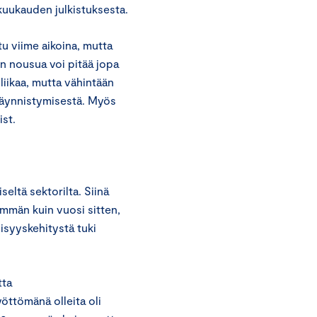
kuukauden julkistuksesta.
u viime aikoina, mutta
en nousua voi pitää jopa
 liikaa, mutta vähintään
käynnistymisestä. Myös
st.
eltä sektorilta. Siinä
emmän kuin vuosi sitten,
lisyyskehitystä tuki
tta
öttömänä olleita oli