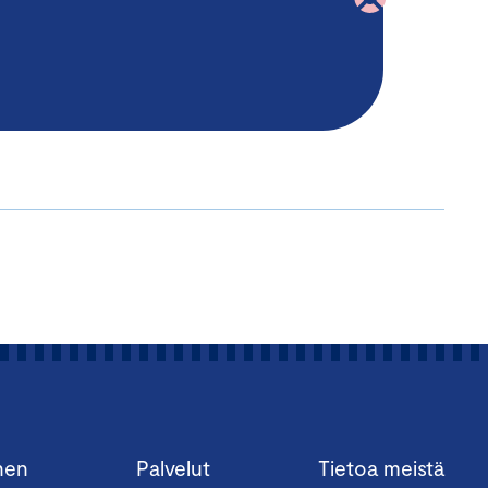
nen
Palvelut
Tietoa meistä