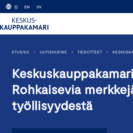
Skip
FI
EN
SV
to
content
ETUSIVU
›
UUTISHUONE
›
TIEDOTTEET
›
KESKUSKA
Keskuskauppakamari
Rohkaisevia merkkejä
työllisyydestä