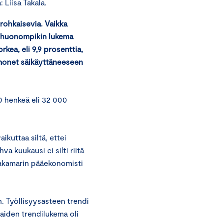
Liisa Takala.
rohkaisevia. Vaikka
ti huonompikin lukema
rkea, eli 9,9 prosenttia,
n monet säikäyttäneeseen
 henkeä eli 32 000
kuttaa siltä, ettei
va kuukausi ei silti riitä
pakamarin pääekonomisti
. Työllisyysasteen trendi
iaiden trendilukema oli