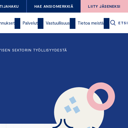
TIJAHAKU
HAE ANSIOMERKKIÄ
LIITY JÄSENEKSI
nnukset
Palvelut
Vastuullisuus
Tietoa meistä
ETSI
YISEN SEKTORIN TYÖLLISYYDESTÄ