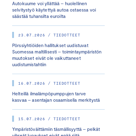
Autokuume voi yllättää – huolellinen
selvitystyö käytettyä autoa ostaessa voi
säästää tuhansilta euroilta
23.07.2026 / TIEDOTTEET
Pörssiyhtiöiden hallitukset uudistuvat
Suomessa maltillisesti – toimintaympäristön
muutokset eivät ole vaikuttaneet
uudistumistahtiin
16.07.2026 / TIEDOTTEET
Helteillä ilmalämpöpumppujen tarve
kasvaa – asentajan osaamisella merkitystä
15.07.2026 / TIEDOTTEET
Ympäristöväittämiin täsmällisyyttä – pelkät
vihreät lupaukset eivät enää riitä