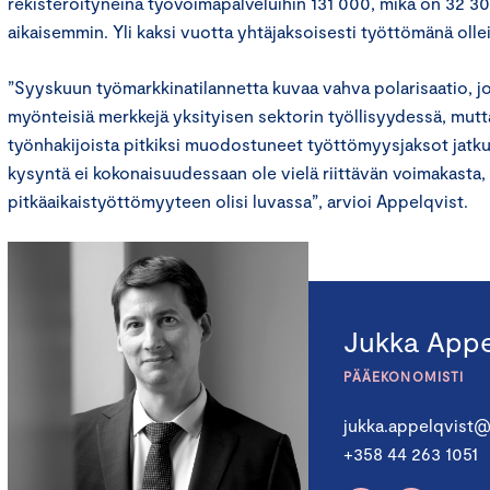
rekisteröityneinä työvoimapalveluihin 131 000, mikä on 32 
aikaisemmin. Yli kaksi vuotta yhtäjaksoisesti työttömänä ollei
”Syyskuun työmarkkinatilannetta kuvaa vahva polarisaatio, j
myönteisiä merkkejä yksityisen sektorin työllisyydessä, mutt
työnhakijoista pitkiksi muodostuneet työttömyysjaksot jatk
kysyntä ei kokonaisuudessaan ole vielä riittävän voimakasta
pitkäaikaistyöttömyyteen olisi luvassa”, arvioi Appelqvist.
Jukka Appe
PÄÄEKONOMISTI
jukka.appelqvist@
+358 44 263 1051