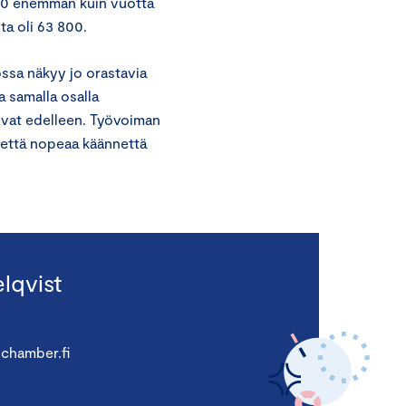
300 enemmän kuin vuotta
ta oli 63 800.
ossa näkyy jo orastavia
a samalla osalla
uvat edelleen. Työvoiman
, että nopeaa käännettä
lqvist
chamber.fi