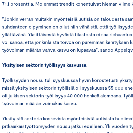
71,1 prosenttia. Molemmat trendit kohentuivat hieman viime 
”Jonkin verran muitakin myönteisiä uutisia on taloudesta saat
suhdanteen elpyminen on ollut niin vähäistä, että työllisyyd
yllättävänä. Yksittäisestä hyvästä tilastosta ei saa riehaantua
voi sanoa, että jonkinlaista toivoa on paremman kehityksen 
työvoiman määrän vahva kasvu on lupaavaa”, sanoo Appelqvi
Yksityisen sektorin työllisyys kasvussa
Työllisyyden nousu tuli syyskuussa hyvin korostetusti yksityis
missä yksityisen sektorin työllisiä oli syyskuussa 55 000 en
oli julkisen sektorin työllisyys 40 000 henkeä alempana. Työl
työvoiman määrän voimakas kasvu.
Yksityistä sektoria koskevista myönteisistä uutisista huolima
pitkäaikaistyöttömyyden nousu jatkui edelleen. Yli vuoden ty