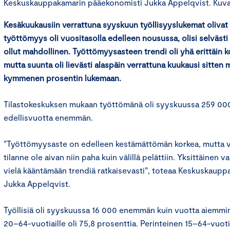
Keskuskauppakamarin pääekonomisti Jukka Appelqvist. Kuva: 
Kesäkuukausiin verrattuna syyskuun työllisyyslukemat olivat 
työttömyys oli vuositasolla edelleen nousussa, olisi selväs
ollut mahdollinen. Työttömyysasteen trendi oli yhä erittäin ko
mutta suunta oli lievästi alaspäin verrattuna kuukausi sitte
kymmenen prosentin lukemaan.
Tilastokeskuksen mukaan työttömänä oli syyskuussa 259 000
edellisvuotta enemmän.
”Työttömyysaste on edelleen kestämättömän korkea, mutta vai
tilanne ole aivan niin paha kuin välillä pelättiin. Yksittäinen vah
vielä kääntämään trendiä ratkaisevasti”, toteaa Keskuskaup
Jukka Appelqvist.
Työllisiä oli syyskuussa 16 000 enemmän kuin vuotta aiemmin
20–64-vuotiaille oli 75,8 prosenttia. Perinteinen 15–64-vuot