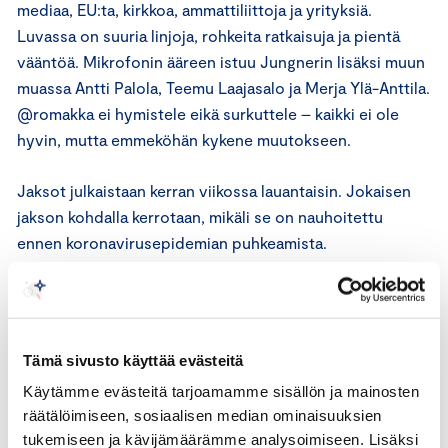
mediaa, EU:ta, kirkkoa, ammattiliittoja ja yrityksiä.
Luvassa on suuria linjoja, rohkeita ratkaisuja ja pientä
vääntöä. Mikrofonin ääreen istuu Jungnerin lisäksi muun
muassa Antti Palola, Teemu Laajasalo ja Merja Ylä-Anttila.
@romakka ei hymistele eikä surkuttele – kaikki ei ole
hyvin, mutta emmeköhän kykene muutokseen.
Jaksot julkaistaan kerran viikossa lauantaisin. Jokaisen
jakson kohdalla kerrotaan, mikäli se on nauhoitettu
ennen koronavirusepidemian puhkeamista.
Ohjelman voi kuunnella
Spotifysta
,
Applelta
ja
osoitteesta
www.kauppakamari.fi/podcastit
.
Tämä sivusto käyttää evästeitä
Käytämme evästeitä tarjoamamme sisällön ja mainosten
räätälöimiseen, sosiaalisen median ominaisuuksien
tukemiseen ja kävijämäärämme analysoimiseen. Lisäksi