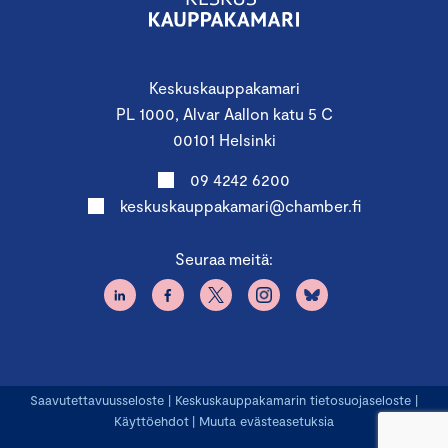
Keskuskauppakamari
PL 1000, Alvar Aallon katu 5 C
00101 Helsinki
09 4242 6200
keskuskauppakamari@chamber.fi
Seuraa meitä:
Saavutettavuusseloste
|
Keskuskauppakamarin tietosuojaseloste
|
Käyttöehdot
|
Muuta evästeasetuksia