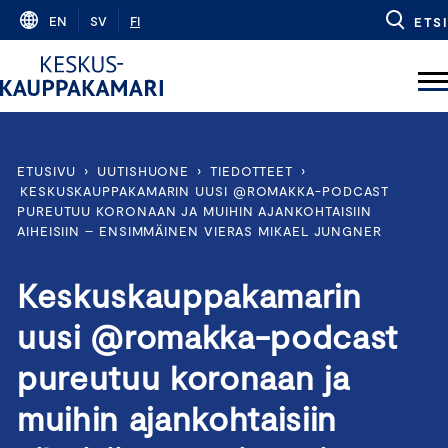
Skip
EN
SV
FI
ETSI
to
content
ETUSIVU
›
UUTISHUONE
›
TIEDOTTEET
›
KESKUSKAUPPAKAMARIN UUSI @ROMAKKA-PODCAST
PUREUTUU KORONAAN JA MUIHIN AJANKOHTAISIIN
AIHEISIIN – ENSIMMÄINEN VIERAS MIKAEL JUNGNER
Keskuskauppakamarin
uusi @romakka-podcast
pureutuu koronaan ja
muihin ajankohtaisiin