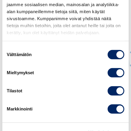
jaamme sosiaalisen median, mainosalan ja analytiikka-
alan kumppaneillemme tietoja siitä, miten käytät
sivustoamme. Kumppanimme voivat yhdistää näitä
tietoja muihin tietoihin, joita olet antanut heille tai joita on
kerätty, kun olet käyttänyt heidän palvelujaan.
Suostumuksen
Välttämätön
valinta
Mieltymykset
Juho Romakkaniemi
TOIMITUSJOHTAJA
Tilastot
juho.romakkaniemi@chamber.fi
Markkinointi
+358 40 050 5269