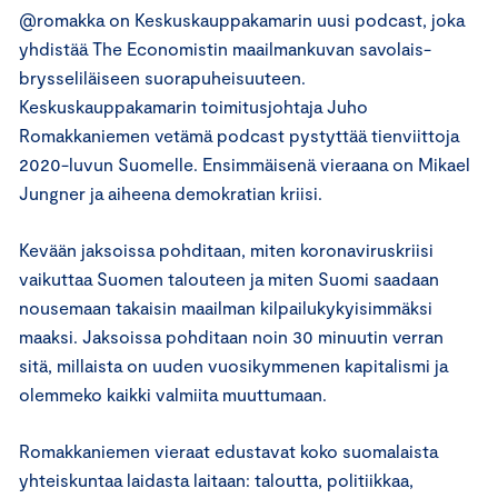
@romakka on Keskuskauppakamarin uusi podcast, joka
yhdistää The Economistin maailmankuvan savolais-
brysseliläiseen suorapuheisuuteen.
Keskuskauppakamarin toimitusjohtaja Juho
Romakkaniemen vetämä podcast pystyttää tienviittoja
2020-luvun Suomelle. Ensimmäisenä vieraana on Mikael
Jungner ja aiheena demokratian kriisi.
Kevään jaksoissa pohditaan, miten koronaviruskriisi
vaikuttaa Suomen talouteen ja miten Suomi saadaan
nousemaan takaisin maailman kilpailukykyisimmäksi
maaksi. Jaksoissa pohditaan noin 30 minuutin verran
sitä, millaista on uuden vuosikymmenen kapitalismi ja
olemmeko kaikki valmiita muuttumaan.
Romakkaniemen vieraat edustavat koko suomalaista
yhteiskuntaa laidasta laitaan: taloutta, politiikkaa,