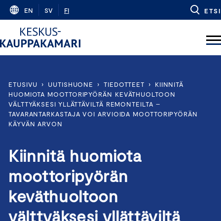
Skip
EN
SV
FI
ETSI
to
content
ETUSIVU
›
UUTISHUONE
›
TIEDOTTEET
›
KIINNITÄ
HUOMIOTA MOOTTORIPYÖRÄN KEVÄTHUOLTOON
VÄLTTYÄKSESI YLLÄTTÄVILTÄ REMONTEILTA –
TAVARANTARKASTAJA VOI ARVIOIDA MOOTTORIPYÖRÄN
KÄYVÄN ARVON
Kiinnitä huomiota
moottoripyörän
keväthuoltoon
välttyäksesi yllättäviltä