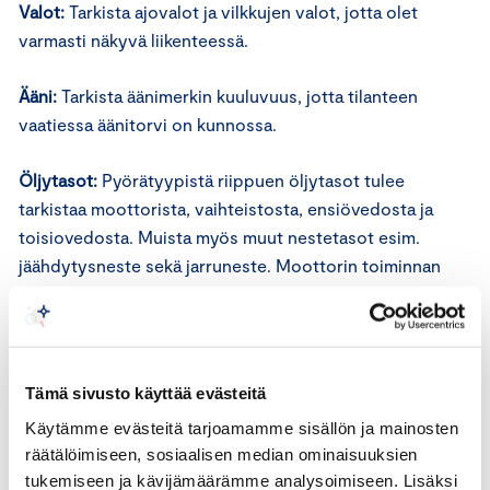
Valot:
Tarkista ajovalot ja vilkkujen valot, jotta olet
varmasti näkyvä liikenteessä.
Ääni:
Tarkista äänimerkin kuuluvuus, jotta tilanteen
vaatiessa äänitorvi on kunnossa.
Öljytasot:
Pyörätyypistä riippuen öljytasot tulee
tarkistaa moottorista, vaihteistosta, ensiövedosta ja
toisiovedosta. Muista myös muut nestetasot esim.
jäähdytysneste sekä jarruneste. Moottorin toiminnan
kannalta kriittisiä ovat öljy- sekä jäähdytysnestetasot –
jos nämä eivät ole kunnossa, voi tulla yllättäviä ja
kalliitakin remontteja.
Tämä sivusto käyttää evästeitä
Summa muistuttaa, että ennen liikenteeseen lähtöä on
Käytämme evästeitä tarjoamamme sisällön ja mainosten
hyvä olla tarkastettuna ja tehtynä myös mahdollisten
räätälöimiseen, sosiaalisen median ominaisuuksien
hihnojen sekä ketjujen kireys, metallipintojen suoja-
tukemiseen ja kävijämäärämme analysoimiseen. Lisäksi