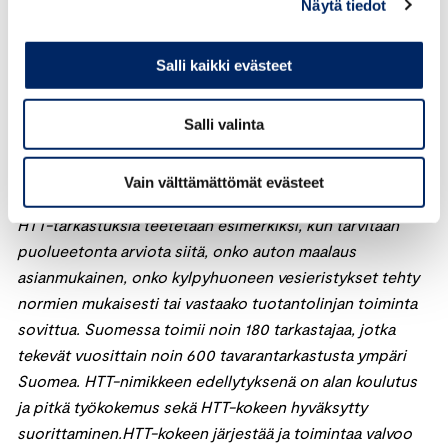
Näytä tiedot
se on siinäkin mielessä hyvä dokumentti myyntiä
ajatellen”, vinkkaa Keskuskauppakamarin lakimies Raisa
Salli kaikki evästeet
Harju.
Harju muistuttaa, että moottoripyörän asianmukaisella
Salli valinta
huollolla on merkitystä moottoripyörän arvon säilymisen
kannalta.
Vain välttämättömät evästeet
HTT-tarkastuksia teetetään esimerkiksi, kun tarvitaan
puolueetonta arviota siitä, onko auton maalaus
asianmukainen, onko kylpyhuoneen vesieristykset tehty
normien mukaisesti tai vastaako tuotantolinjan toiminta
sovittua. Suomessa toimii noin 180 tarkastajaa, jotka
tekevät vuosittain noin 600 tavarantarkastusta ympäri
Suomea. HTT-nimikkeen edellytyksenä on alan koulutus
ja pitkä työkokemus sekä HTT-kokeen hyväksytty
suorittaminen.HTT-kokeen järjestää ja toimintaa valvoo