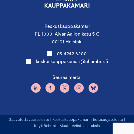
Keskuskauppakamari
PL 1000, Alvar Aallon katu 5 C
00101 Helsinki
09 4242 6200
keskuskauppakamari@chamber.fi
Seuraa meitä:
Saavutettavuusseloste
|
Keskuskauppakamarin tietosuojaseloste
|
Käyttöehdot
|
Muuta evästeasetuksia