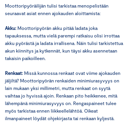
Moottoripyöräilijän tulisi tarkistaa menopelistään
seuraavat asiat ennen ajokauden aloittamista:
Akku:
Moottoripyörän akku pitää ladata joka
tapauksessa, mutta vielä parempi ratkaisu olisi irrottaa
akku pyörästä ja ladata irrallisena. Näin tulisi tarkistettua
akun kiinnitys ja kytkennät, kun täysi akku asennetaan
takaisin paikoilleen.
Renkaat:
Missä kunnossa renkaat ovat viime ajokauden
jäljiltä? Moottoripyörän renkaiden minimiurasyvyys on
lain mukaan yksi millimetri, mutta renkaat on syytä
vaihtaa jo hyvissä ajoin. Renkaan pito heikkenee, mitä
lähempänä minimiurasyvyys on. Rengaspaineet tulee
myös tarkistaa ennen liikkeellelähtöä. Oikeat
ilmanpaineet löydät ohjekirjasta tai renkaan kyljestä.