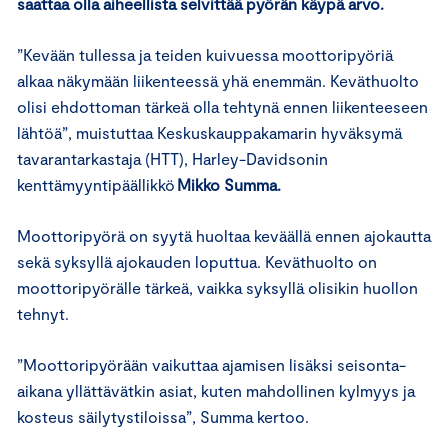
saattaa olla aiheellista selvittää pyörän käypä arvo.
”Kevään tullessa ja teiden kuivuessa moottoripyöriä
alkaa näkymään liikenteessä yhä enemmän. Keväthuolto
olisi ehdottoman tärkeä olla tehtynä ennen liikenteeseen
lähtöä”, muistuttaa Keskuskauppakamarin hyväksymä
tavarantarkastaja (HTT), Harley-Davidsonin
kenttämyyntipäällikkö
Mikko Summa.
Moottoripyörä on syytä huoltaa keväällä ennen ajokautta
sekä syksyllä ajokauden loputtua. Keväthuolto on
moottoripyörälle tärkeä, vaikka syksyllä olisikin huollon
tehnyt.
”Moottoripyörään vaikuttaa ajamisen lisäksi seisonta-
aikana yllättävätkin asiat, kuten mahdollinen kylmyys ja
kosteus säilytystiloissa”, Summa kertoo.