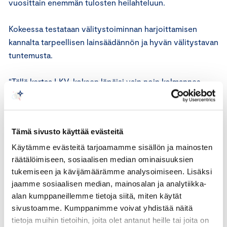
vuosittain enemmän tulosten heilahteluun.
Kokeessa testataan välitystoiminnan harjoittamisen
kannalta tarpeellisen lainsäädännön ja hyvän välitystavan
tuntemusta.
“Tällä kertaa LKV-kokeen läpäisi vain noin kolmannes
kaikista osallistujista. Se kertoo, että kokeen läpäisy ei
ole itsestäänselvyys, vaan kokelaan on tullut
valmistautua siihen huolellisesti ja onnistua myös itse
Tämä sivusto käyttää evästeitä
koetilanteessa. Välitysliikkeen ja sen välittäjien on
tunnettava toimintaympäristönsä ja keskeiset säännöt,
Käytämme evästeitä tarjoamamme sisällön ja mainosten
räätälöimiseen, sosiaalisen median ominaisuuksien
jotta laissa niille asetettu tiedonanto- ja
tukemiseen ja kävijämäärämme analysoimiseen. Lisäksi
selonottovelvollisuus voidaan täyttää”, Meri sanoo.
jaamme sosiaalisen median, mainosalan ja analytiikka-
alan kumppaneillemme tietoja siitä, miten käytät
Välittäjäkokeet järjestetään valtakunnallisesti kolmella
sivustoamme. Kumppanimme voivat yhdistää näitä
koepaikalla: Helsingissä, Tampereella ja Oulussa.
tietoja muihin tietoihin, joita olet antanut heille tai joita on
Seuraava perinteinen koekierros järjestetään 10.4.2021.