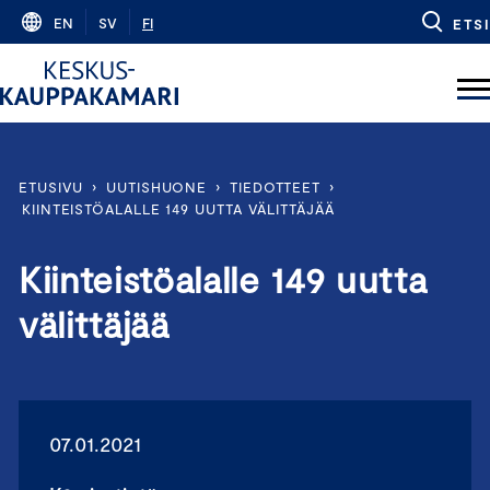
Skip
EN
SV
FI
ETSI
to
content
ETUSIVU
›
UUTISHUONE
›
TIEDOTTEET
›
KIINTEISTÖALALLE 149 UUTTA VÄLITTÄJÄÄ
Kiinteistöalalle 149 uutta
välittäjää
07.01.2021