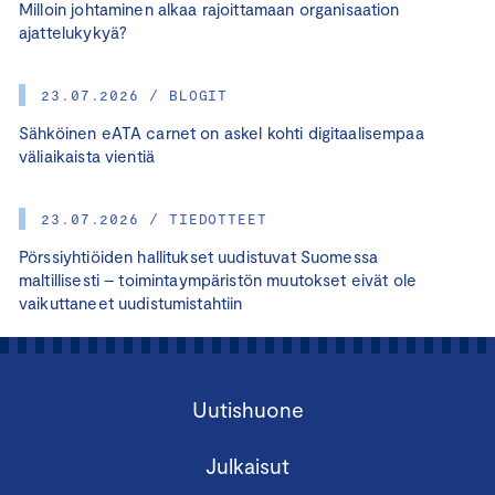
Milloin johtaminen alkaa rajoittamaan organisaation
ajattelukykyä?
23.07.2026 / BLOGIT
Sähköinen eATA carnet on askel kohti digitaalisempaa
väliaikaista vientiä
23.07.2026 / TIEDOTTEET
Pörssiyhtiöiden hallitukset uudistuvat Suomessa
maltillisesti – toimintaympäristön muutokset eivät ole
vaikuttaneet uudistumistahtiin
Uutishuone
Julkaisut