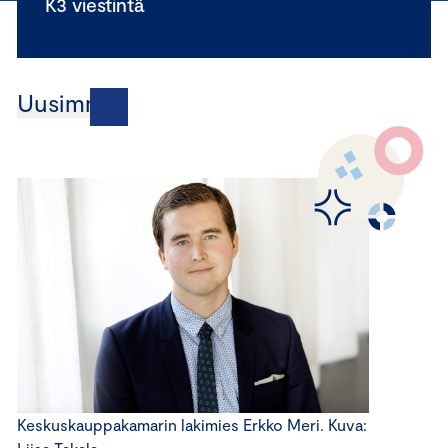
K3 viestintä
Uusimmat
Keskuskauppakamarin lakimies Erkko Meri. Kuva: