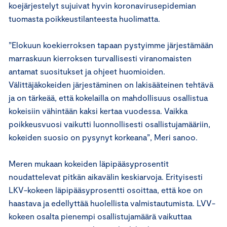
koejärjestelyt sujuivat hyvin koronavirusepidemian
tuomasta poikkeustilanteesta huolimatta.
”Elokuun koekierroksen tapaan pystyimme järjestämään
marraskuun kierroksen turvallisesti viranomaisten
antamat suositukset ja ohjeet huomioiden.
Välittäjäkokeiden järjestäminen on lakisääteinen tehtävä
ja on tärkeää, että kokelailla on mahdollisuus osallistua
kokeisiin vähintään kaksi kertaa vuodessa. Vaikka
poikkeusvuosi vaikutti luonnollisesti osallistujamääriin,
kokeiden suosio on pysynyt korkeana”, Meri sanoo.
Meren mukaan kokeiden läpipääsyprosentit
noudattelevat pitkän aikavälin keskiarvoja. Erityisesti
LKV-kokeen läpipääsyprosentti osoittaa, että koe on
haastava ja edellyttää huolellista valmistautumista. LVV-
kokeen osalta pienempi osallistujamäärä vaikuttaa