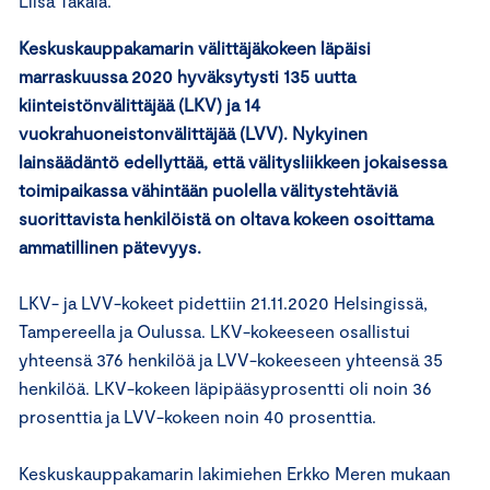
Liisa Takala.
Keskuskauppakamarin välittäjäkokeen läpäisi
marraskuussa 2020 hyväksytysti 135 uutta
kiinteistönvälittäjää (LKV) ja 14
vuokrahuoneistonvälittäjää (LVV). Nykyinen
lainsäädäntö edellyttää, että välitysliikkeen jokaisessa
toimipaikassa vähintään puolella välitystehtäviä
suorittavista henkilöistä on oltava kokeen osoittama
ammatillinen pätevyys.
LKV- ja LVV-kokeet pidettiin 21.11.2020 Helsingissä,
Tampereella ja Oulussa. LKV-kokeeseen osallistui
yhteensä 376 henkilöä ja LVV-kokeeseen yhteensä 35
henkilöä. LKV-kokeen läpipääsyprosentti oli noin 36
prosenttia ja LVV-kokeen noin 40 prosenttia.
Keskuskauppakamarin lakimiehen Erkko Meren mukaan