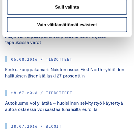
Salli valinta
07.08.2026 / TIEDOTTEET
Vain välttämättömät evästeet
Keskuskauppakamari: Moni ei tiedä, että poimituista
marjoista tai pullopanteista pitää maksaa tietyissä
tapauksissa verot
05.08.2026 / TIEDOTTEET
Keskuskauppakamari: Naisten osuus First North -yhtiöiden
hallituksen jäsenistä laski 27 prosenttiin
28.07.2026 / TIEDOTTEET
Autokuume voi yllättää – huolellinen selvitystyö käytettyä
autoa ostaessa voi säästää tuhansilta euroilta
28.07.2026 / BLOGIT