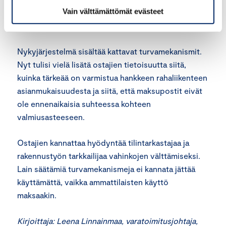
Vain välttämättömät evästeet
vakuusvaatimuksia, uusien asuntojen hinta nousisi
nykyistäkin korkeammaksi.
Nykyjärjestelmä sisältää kattavat turvamekanismit.
Nyt tulisi vielä lisätä ostajien tietoisuutta siitä,
kuinka tärkeää on varmistua hankkeen rahaliikenteen
asianmukaisuudesta ja siitä, että maksupostit eivät
ole ennenaikaisia suhteessa kohteen
valmiusasteeseen.
Ostajien kannattaa hyödyntää tilintarkastajaa ja
rakennustyön tarkkailijaa vahinkojen välttämiseksi.
Lain säätämiä turvamekanismeja ei kannata jättää
käyttämättä, vaikka ammattilaisten käyttö
maksaakin.
Kirjoittaja: Leena Linnainmaa, varatoimitusjohtaja,