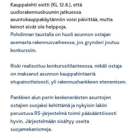
Kauppalehti esitti (KL 12.8.), että
uudisrakennusbuumin jatkuessa
asuntokauppakäytännön voisi päivittää, mutta
keinot eivät ole helppoja.
Pohdinnan taustalla on huoli asunnon ostajan
asemasta rakennusvaiheessa, jos grynderi joutuu
konkurssiin.
Riski realisoituu konkurssitilanteessa, mikäli ostaja
on maksanut asunnon kauppahinta­eriä
etupainotteisesti, yli rakennushankkeen etenemisen.
Pankkien alun perin keskeneräisten asuntojen
ostajien suojaksi kehittämä ja nykyisin lakiin
perustuva RS-järjestelmä toimii pääsääntöisesti
hyvin. Järjestelmään sisältyy useita
suojamekanismeja.