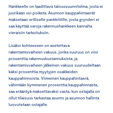
Hankkeelle on laadittava taloussuunnitelma, josta ei
juurikaan voi poiketa. Asunnon kauppahintaerät
maksetaan erilliselle pankkitilille, josta grynderi ei
saa käyttää varoja rakennushankkeen kannalta
vieraisiin tarkoituksiin.
Lisäksi kohteeseen on asetettava
rakentamisvaiheen vakuus, jonka suuruus on viisi
prosenttia rakennuskustannuksista, ja
rakentamisvaiheen jälkeinen vakuus suuruudeltaan
kaksi prosenttia myytyjen osakkeiden
kauppahinnoista. Viimeinen kauppahintaerä,
vähintään kymmenen prosenttia kauppahinnasta,
saa erääntyä maksettavaksi vasta, kun ostajalla on
ollut tilaisuus tarkastaa asunto ja asunnon hallinta
luovutetaan ostajalle.