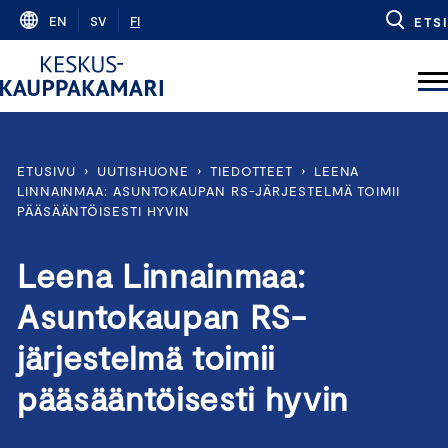
Skip
EN
SV
FI
ETSI
to
content
ETUSIVU
›
UUTISHUONE
›
TIEDOTTEET
›
LEENA
LINNAINMAA: ASUNTOKAUPAN RS-JÄRJESTELMÄ TOIMII
PÄÄSÄÄNTÖISESTI HYVIN
Leena Linnainmaa:
Asuntokaupan RS-
järjestelmä toimii
pääsääntöisesti hyvin