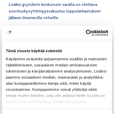
Lisäksi grynderin konkurssin varalta on otettava
suorituskyvyttömyysvakuutus lopputarkastuksen
jälkeen ilmeneville virheille.
Kun asunnoista on myyty neljäs­osa, ostajat voivat
valita oman tilintarkastajan ja rakentajasta
riippumattoman ammattilaisen rakennustyön
tarkkailijaksi.
Tämä sivusto käyttää evästeitä
Käytämme evästeitä tarjoamamme sisällön ja mainosten
Rakennustyön tarkkailija valvoo hankkeen
räätälöimiseen, sosiaalisen median ominaisuuksien
etenemistä ja sitä, että rakennuksen valmiusaste ja
tukemiseen ja kävijämäärämme analysoimiseen. Lisäksi
osta­jien maksamat kauppahintaerät vastaavat
jaamme sosiaalisen median, mainosalan ja analytiikka-
toisiaan. Tilintarkastaja seuraa sitä, että ostajien
alan kumppaneillemme tietoja siitä, miten käytät
sivustoamme. Kumppanimme voivat yhdistää näitä
maksamat erät käytetään juuri siihen hankkeeseen,
tietoja muihin tietoihin, joita olet antanut heille tai joita on
johon ne on tarkoitettu.
kerätty, kun olet käyttänyt heidän palvelujaan.
Näiden ammattilaisten kulut tulevat taloyhtiön eli