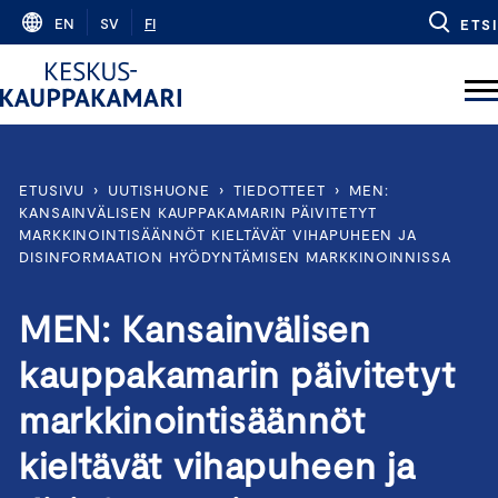
Skip
EN
SV
FI
ETSI
to
content
ETUSIVU
›
UUTISHUONE
›
TIEDOTTEET
›
MEN:
KANSAINVÄLISEN KAUPPAKAMARIN PÄIVITETYT
MARKKINOINTISÄÄNNÖT KIELTÄVÄT VIHAPUHEEN JA
DISINFORMAATION HYÖDYNTÄMISEN MARKKINOINNISSA
MEN: Kansainvälisen
kauppakamarin päivitetyt
markkinointisäännöt
kieltävät vihapuheen ja