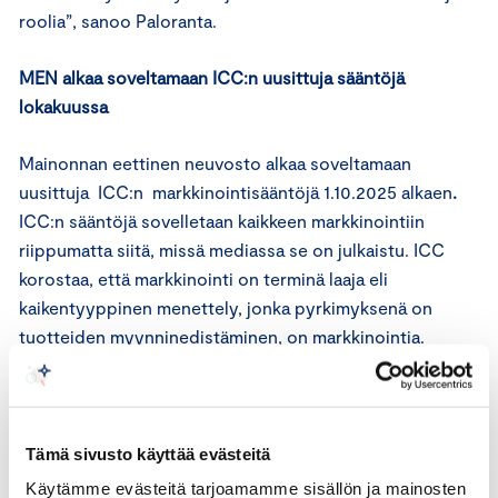
roolia”, sanoo Paloranta.
MEN alkaa soveltamaan ICC:n uusittuja sääntöjä
lokakuussa
Mainonnan eettinen neuvosto alkaa soveltamaan
uusittuja ICC:n markkinointisääntöjä 1.10.2025 alkaen
.
ICC:n sääntöjä sovelletaan kaikkeen markkinointiin
riippumatta siitä, missä mediassa se on julkaistu. ICC
korostaa, että markkinointi on terminä laaja eli
kaikentyyppinen menettely, jonka pyrkimyksenä on
tuotteiden myynninedistäminen, on markkinointia.
Kokonaisuudessaan Paloranta kuvaa ICC:n päivitystä
onnistuneeksi.
Tämä sivusto käyttää evästeitä
”Uudet säännökset lisäävät kuluttajien luottamusta
Käytämme evästeitä tarjoamamme sisällön ja mainosten