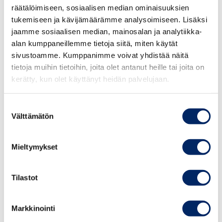
markkinointiin, kun esimerkiksi markkinoinnin
räätälöimiseen, sosiaalisen median ominaisuuksien
tunnistettavuutta koskevat säännökset ovat entistä
tukemiseen ja kävijämäärämme analysoimiseen. Lisäksi
selkeämpiä”, toteaa Paloranta.
jaamme sosiaalisen median, mainosalan ja analytiikka-
alan kumppaneillemme tietoja siitä, miten käytät
Kuluvana vuonna MEN on antanut 55 lausuntoa.
sivustoamme. Kumppanimme voivat yhdistää näitä
tietoja muihin tietoihin, joita olet antanut heille tai joita on
Lausunnot ovat luettavissa
MENin verkkosivustolla
.
kerätty, kun olet käyttänyt heidän palvelujaan.
ICC:n päivitetyt markkinointisäännökset pääset
lukemaan kokonaisuudessaan
täältä
.
Suostumuksen
Välttämätön
valinta
Mainonnan eettinen neuvosto on markkinoinnin alan
itsesääntelytoimiselin. MEN antaa lausuntoja siitä, onko
Mieltymykset
mainos tai muu menettely kaupallisessa markkinoinnissa
hyvän tavan vastaista tai tunnistettavissa markkinoinniksi
Tilastot
ottaen huomioon Kansainvälisen kauppakamarin
markkinointisäännöt. Mainonnan Neuvottelukunta
Markkinointi
rahoittaa MENin toimintaa ja sen sihteeristö toimii
Keskuskauppakamarin yhteydessä.