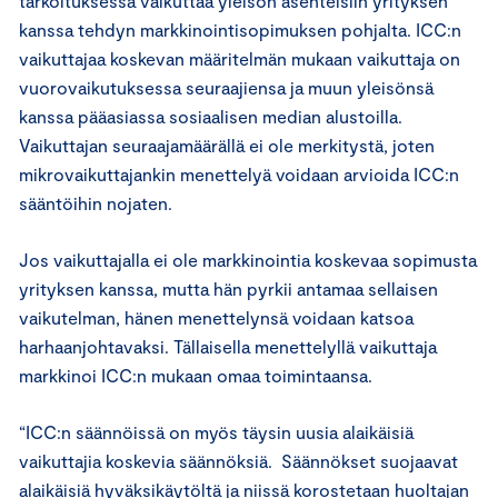
tarkoituksessa vaikuttaa yleisön asenteisiin yrityksen
kanssa tehdyn markkinointisopimuksen pohjalta. ICC:n
vaikuttajaa koskevan määritelmän mukaan vaikuttaja on
vuorovaikutuksessa seuraajiensa ja muun yleisönsä
kanssa pääasiassa sosiaalisen median alustoilla.
Vaikuttajan seuraajamäärällä ei ole merkitystä, joten
mikrovaikuttajankin menettelyä voidaan arvioida ICC:n
sääntöihin nojaten.
Jos vaikuttajalla ei ole markkinointia koskevaa sopimusta
yrityksen kanssa, mutta hän pyrkii antamaa sellaisen
vaikutelman, hänen menettelynsä voidaan katsoa
harhaanjohtavaksi. Tällaisella menettelyllä vaikuttaja
markkinoi ICC:n mukaan omaa toimintaansa.
“ICC:n säännöissä on myös täysin uusia alaikäisiä
vaikuttajia koskevia säännöksiä. Säännökset suojaavat
alaikäisiä hyväksikäytöltä ja niissä korostetaan huoltajan