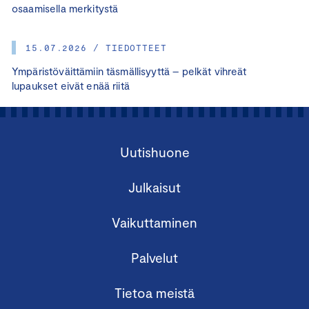
osaamisella merkitystä
15.07.2026 / TIEDOTTEET
Ympäristöväittämiin täsmällisyyttä – pelkät vihreät
lupaukset eivät enää riitä
Uutishuone
Julkaisut
Vaikuttaminen
Palvelut
Tietoa meistä