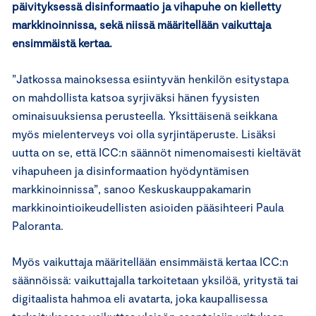
päivityksessä disinformaatio ja vihapuhe on kielletty
markkinoinnissa, sekä niissä määritellään vaikuttaja
ensimmäistä kertaa.
”Jatkossa mainoksessa esiintyvän henkilön esitystapa
on mahdollista katsoa syrjiväksi hänen fyysisten
ominaisuuksiensa perusteella. Yksittäisenä seikkana
myös mielenterveys voi olla syrjintäperuste. Lisäksi
uutta on se, että ICC:n säännöt nimenomaisesti kieltävät
vihapuheen ja disinformaation hyödyntämisen
markkinoinnissa”, sanoo Keskuskauppakamarin
markkinointioikeudellisten asioiden pääsihteeri Paula
Paloranta.
Myös vaikuttaja määritellään ensimmäistä kertaa ICC:n
säännöissä: vaikuttajalla tarkoitetaan yksilöä, yritystä tai
digitaalista hahmoa eli avatarta, joka kaupallisessa