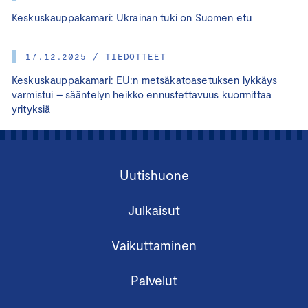
Keskuskauppakamari: Ukrainan tuki on Suomen etu
17.12.2025 / TIEDOTTEET
Keskuskauppakamari: EU:n metsäkatoasetuksen lykkäys
varmistui – sääntelyn heikko ennustettavuus kuormittaa
yrityksiä
Uutishuone
Julkaisut
Vaikuttaminen
Palvelut