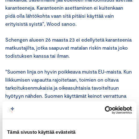
karanteeneja. Karanteenin asettaminen ei kuitenkaan
pidä olla lähtökohta vaan sitä pitäisi käyttää vain
erityisistä syistä”, Wood sanoo.
Schengen alueen 26 maasta 23 ei edellytetä karanteenia
matkustajilta, jotka saapuvat matalan riskin maista joko
todistuksen kanssa tai ilman.
”Suomen linja on hyvin poikkeava muista EU-maista. Kun
liikkumisen vapautta rajoitetaan, toimien on oltava
tarkoituksenmukaisia ja oikeasuhtaisia tavoiteltuun
hyötyyn nähden. Suomen käyttämät keinot verrattuna
muiden EU-maiden käytänteisin vaikeuttaa
matkailuelinkeinon selviämistä koronakriisin yli,” sanoo
Wood.
Tämä sivusto käyttää evästeitä
Erityisen tuhoisaa Lapin matkailulle