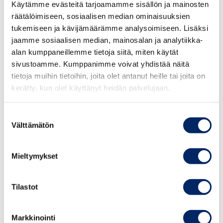
Käytämme evästeitä tarjoamamme sisällön ja mainosten
räätälöimiseen, sosiaalisen median ominaisuuksien
Mikäli hallitus ei ennen eduskunnan kesätaukoa saa
tukemiseen ja kävijämäärämme analysoimiseen. Lisäksi
terveysturvallisen matkustamisen mahdollistavaa
jaamme sosiaalisen median, mainosalan ja analytiikka-
lainsäädäntöä kuntoon, Suomi jää lähtötelineisiin kun
alan kumppaneillemme tietoja siitä, miten käytät
muu Eurooppa menee menojaan. Matkailuala menettää jo
sivustoamme. Kumppanimme voivat yhdistää näitä
toisen kesäsesongin. Jos käsittely venyy kesän yli
tietoja muihin tietoihin, joita olet antanut heille tai joita on
syysistuntokaudelle, Lappi menettää kesän lisäksi ensi
kerätty, kun olet käyttänyt heidän palvelujaan.
talvenkin sesongin.
Suostumuksen
”Lain käsittelyn viivästyminen ja vääränlainen sisältö olisi
Välttämätön
valinta
lähes kuolettava isku Lapin erittäin kovia kokeneelle
matkailulle. Voisi melkein sanoa, että se on menoa sitten,
Mieltymykset
viimeinen sammuttaa valot”, sanoo Lapin kauppakamarin
toimitusjohtaja Timo Rautajoki.
Tilastot
Koronatilanteen pitämiseksi aisoissa
matkustusrajoitukset ovat olleet perusteltuja. Liikenteen
Markkinointi