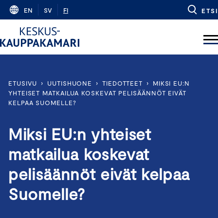
Skip
EN
SV
FI
ETSI
to
content
ETUSIVU
›
UUTISHUONE
›
TIEDOTTEET
›
MIKSI EU:N
YHTEISET MATKAILUA KOSKEVAT PELISÄÄNNÖT EIVÄT
KELPAA SUOMELLE?
Miksi EU:n yhteiset
matkailua koskevat
pelisäännöt eivät kelpaa
Suomelle?