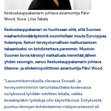
Keskuskauppakamarin johtava asiantuntija Päivi
Wood. Kuva: Liisa Takala
Keskuskauppakamari on huolissaan siitä, että Suomen
maahantulomääräyksistä suunnitellaan muuta Eurooppaa
tiukempia. Keinot terveysturvallisen matkustamisen
takaamiseksi on kohdistettava paremmin. Muutoin
Suomen kovia kärsinyt matkailuala menettää jälleen
yhden sesongin, sanoo Keskuskauppakamarin johtava
liikenne- ja elinkeinopoliittinen asiantuntija Päivi Wood.
”Lausuntokierroksella olevassa Sosiaali- ja
terveysministeriön tartuntatautilakia koskevassa
esityksessä lyödään edelleen lekalla, vaikka
keveämpiäkin työkaluja olisi käytettävissä. Esityksestä
puuttuu keinojen kohdistaminen riskiperustaisesti eli