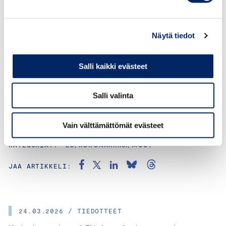
toimijat ja matkailuyrittäjät ovat ponnistelleet taatakseen
terveysturvallisen matkustamisen.
Näytä tiedot
”Nyt on otettava olemassa olevat keinot käyttöön ja
kohdistettava ne oikein, sen sijaan että Suomi sulkeutuu
Salli kaikki evästeet
muulta maailmalta”, Keskuskauppakamarin Päivi Wood
sanoo.
Salli valinta
Vain välttämättömät evästeet
KATEGORIAT:
EU, KORONAKRIISI, MUUT
JAA ARTIKKELI:
24.03.2026 / TIEDOTTEET