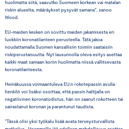
huolimatta siitä, saavutko Suomeen korkean vai matalan
riskin alueelta, määräykset pysyvät samana”, sanoo
Wood.
EU-maiden kesken on sovittu maiden jakamisesta eri
luokkiin koronatilanteen perusteella. Tätä jakoa
noudattamalla Suomen kansallisiin toimiin saataisiin
riskiperustaisuutta. Nyt lausunnolla oleva esitys asettaa
kaikki maat samaan koriin huolimatta niissä vallitsevasta
koronatilanteesta.
Heinäkuussa voimaantuleva EU:n rokotepassin avulla
henkilö voi lisäksi osoittaa, että passin haltijalla on
negatiivinen koronatodistus, hän on saanut rokotteen tai
sairastanut koronan ja parantunut taudista.
”Tässä olisi yksi työkalu lisää avata terveysturvallista
matkailua. Jäsenmaille jää edelleen mahdollisuus asettaa