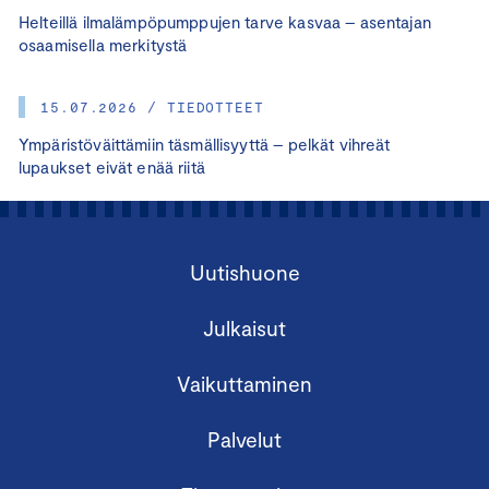
Helteillä ilmalämpöpumppujen tarve kasvaa – asentajan
osaamisella merkitystä
15.07.2026 / TIEDOTTEET
Ympäristöväittämiin täsmällisyyttä – pelkät vihreät
lupaukset eivät enää riitä
Uutishuone
Julkaisut
Vaikuttaminen
Palvelut