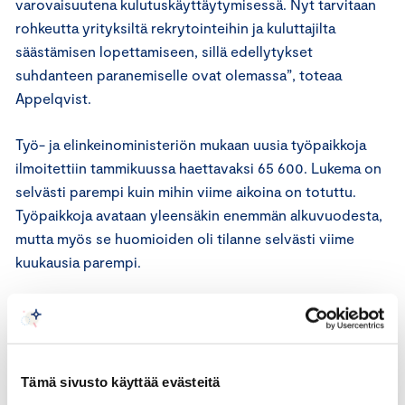
varovaisuutena kulutuskäyttäytymisessä. Nyt tarvitaan
rohkeutta yrityksiltä rekrytointeihin ja kuluttajilta
säästämisen lopettamiseen, sillä edellytykset
suhdanteen paranemiselle ovat olemassa”, toteaa
Appelqvist.
Työ- ja elinkeinoministeriön mukaan uusia työpaikkoja
ilmoitettiin tammikuussa haettavaksi 65 600. Lukema on
selvästi parempi kuin mihin viime aikoina on totuttu.
Työpaikkoja avataan yleensäkin enemmän alkuvuodesta,
mutta myös se huomioiden oli tilanne selvästi viime
kuukausia parempi.
”Työvoiman heikko kysyntä oli talouden keskeisiä
huolenaiheita viime vuonna. Kuluva vuosi käynnistyi
näiltä osin pirteämmin. Avoimien työpaikkojen kasvu
vahvistaa tulkintaa siitä, että työllisyyden nousu voi
Tämä sivusto käyttää evästeitä
vahvistua lisää myös jatkossa”, arvioi Appelqvist.