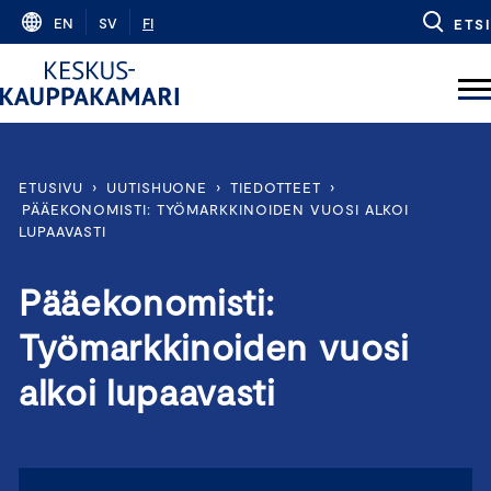
Skip
EN
SV
FI
ETSI
to
content
ETUSIVU
›
UUTISHUONE
›
TIEDOTTEET
›
PÄÄEKONOMISTI: TYÖMARKKINOIDEN VUOSI ALKOI
LUPAAVASTI
Pääekonomisti:
Työmarkkinoiden vuosi
alkoi lupaavasti