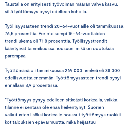
Taustalla on erityisesti työvoiman määrän vahva kasvu,
sillä työttömyys pysyi edelleen koholla.
Työllisyysasteen trendi 20–64-vuotiaille oli tammikuussa
76,5 prosenttia. Perinteisempi 15–64-vuotiaiden
trendilukema oli 71,8 prosenttia. Työllisyystrendit
kääntyivät tammikuussa nousuun, mikä on odotuksia
parempaa.
Työttömänä oli tammikuussa 269 000 henkeä eli 38 000
edellisvuotta enemmän. Työttömyysasteen trendi pysyi
ennallaan 8,9 prosentissa.
”Työttömyys pysyy edelleen sitkeästi korkealla, vaikka
tilanne ei sentään ole enää heikentynyt. Suorien
vaikutusten lisäksi korkealle noussut työttömyys ruokkii
kotitalouksien epävarmuutta, mikä heijastuu