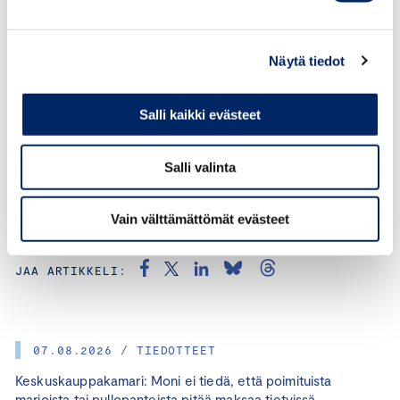
jukka.appelqvist@chamber.fi
+358 44 263 1051
Näytä tiedot
Salli kaikki evästeet
Salli valinta
Vain välttämättömät evästeet
KATEGORIAT:
TYÖLLISYYS, JUKKA APPELQVIST
JAA ARTIKKELI:
07.08.2026 / TIEDOTTEET
Keskuskauppakamari: Moni ei tiedä, että poimituista
marjoista tai pullopanteista pitää maksaa tietyissä