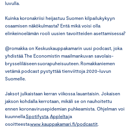
luvulla.
Kuinka koronakriisi heijastuu Suomen kilpailukykyyn
osaamisen näkökulmasta? Entä mikä voisi olla
elinkeinoelämän rooli uusien tavoitteiden asettamisessa?
@romakka on Keskuskauppakamarin uusi podcast, joka
yhdistää The Economistin maailmankuvan savolais-
brysseliläiseen suorapuheisuuteen. Romakkaniemen
vetämä podcast pystyttää tienviittoja 2020-luvun
Suomelle.
Jaksot julkaistaan kerran viikossa lauantaisin. Jokaisen
jakson kohdalla kerrotaan, mikäli se on nauhoitettu
ennen koronavirusepidemian puhkeamista. Ohjelman voi
kuunnella
Spotifysta
,
Applelta
ja
osoitteesta
www.kauppakamari.fi/podcastit
.