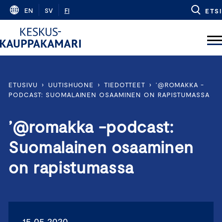
Skip
EN
SV
FI
ETSI
to
content
ETUSIVU
›
UUTISHUONE
›
TIEDOTTEET
›
’@ROMAKKA -
PODCAST: SUOMALAINEN OSAAMINEN ON RAPISTUMASSA
’@romakka -podcast:
Suomalainen osaaminen
on rapistumassa
15.05.2020