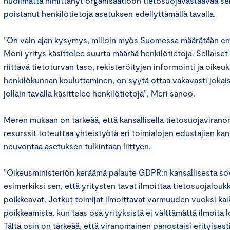
huolimatta nimittänyt organisaatioon tietosuojavastaavaa sekä 
poistanut henkilötietoja asetuksen edellyttämällä tavalla.
”On vain ajan kysymys, milloin myös Suomessa määrätään e
Moni yritys käsittelee suurta määrää henkilötietoja. Sellaise
riittävä tietoturvan taso, rekisteröityjen informointi ja oike
henkilökunnan kouluttaminen, on syytä ottaa vakavasti jokais
jollain tavalla käsittelee henkilötietoja”, Meri sanoo.
Meren mukaan on tärkeää, että kansallisella tietosuojaviranom
resurssit toteuttaa yhteistyötä eri toimialojen edustajien kan
neuvontaa asetuksen tulkintaan liittyen.
”Oikeusministeriön keräämä palaute GDPR:n kansallisesta so
esimerkiksi sen, että yritysten tavat ilmoittaa tietosuojalouk
poikkeavat. Jotkut toimijat ilmoittavat varmuuden vuoksi kai
poikkeamista, kun taas osa yrityksistä ei välttämättä ilmoita 
Tältä osin on tärkeää, että viranomainen panostaisi erityisest