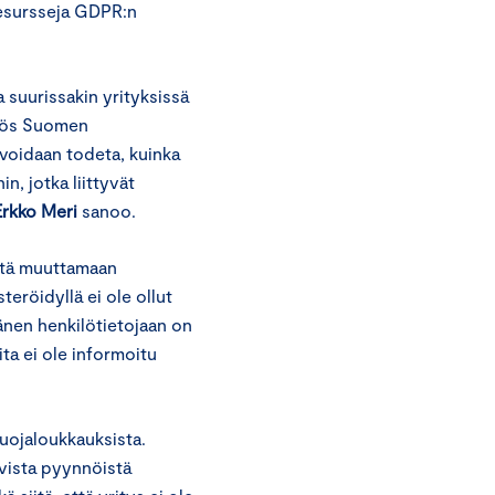
 resursseja GDPR:n
 suurissakin yrityksissä
Myös Suomen
voidaan todeta, kuinka
n, jotka liittyvät
Erkko Meri
sanoo.
stä muuttamaan
teröidyllä ei ole ollut
hänen henkilötietojaan on
ita ei ole informoitu
suojaloukkauksista.
uvista pyynnöistä