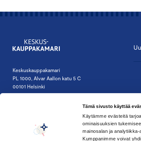
Uu
Keskuskauppakamari
PL 1000, Alvar Aallon katu 5 C
00101 Helsinki
09 4242 6200
Tämä sivusto käyttää eväs
keskuskauppakamari@chamber.fi
Käytämme evästeitä tarjoa
ominaisuuksien tukemisee
Seuraa meitä:
mainosalan ja analytiikka-
Kumppanimme voivat yhdistää 