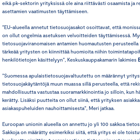
eikä pk-sektorin yrityksissä ole aina riittävästi osaamista ja
asettamien vaatimusten täyttämiseen.
”EU-alueella annetut tietosuojasakot osoittavat, että monissa
on ollut ongelmia asetuksen velvoitteiden täyttämisessä. 
tietosuojaviranomaisen antamien huomautusten perusteella 
tärkeää yritysten on kiinnittää huomioita niihin toimintatapoihi
henkilötietojen käsittelyyn”, Keskuskauppakamarin lakimies
”Suomessa apulaistietosuojavaltuutettu on määrännyt yrity
tietosuojakäytäntöjä muun muassa sillä perusteella, että rekis
mahdollisuutta vastustaa suoramarkkinointia jo silloin, kun 
kerätty. Lisäksi puutteita on ollut siinä, että yrityksen asiakka
asiakaspuheluiden nauhoittamisesta”, Meri jatkaa.
Euroopan unionin alueella on annettu jo yli 100 sakkoa tieto
Sakkoja on määrätty esimerkiksi siitä, että yritys ei ole toist