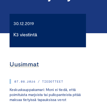
30.12.2019
K3 viestintä
Uusimmat
07.08.2026 / TIEDOTTEET
Keskuskauppakamari: Moni ei tiedä, että
poimituista marjoista tai pullopanteista pitää
maksaa tietyissä tapauksissa verot