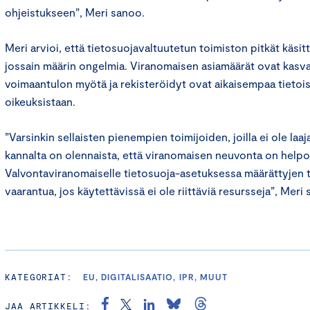
ohjeistukseen”, Meri sanoo.
Meri arvioi, että tietosuojavaltuutetun toimiston pitkät käsit
jossain määrin ongelmia. Viranomaisen asiamäärät ovat kasv
voimaantulon myötä ja rekisteröidyt ovat aikaisempaa tieto
oikeuksistaan.
”Varsinkin sellaisten pienempien toimijoiden, joilla ei ole laa
kannalta on olennaista, että viranomaisen neuvonta on helpo
Valvontaviranomaiselle tietosuoja-asetuksessa määrättyjen 
vaarantua, jos käytettävissä ei ole riittäviä resursseja”, Meri
KATEGORIAT:
EU, DIGITALISAATIO, IPR, MUUT
JAA ARTIKKELI: