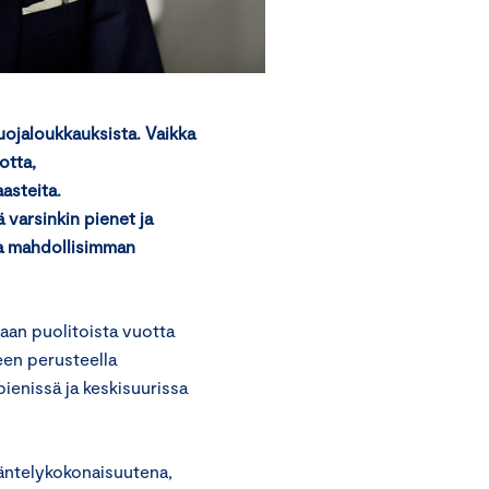
uojaloukkauksista. Vaikka
otta,
asteita.
 varsinkin pienet ja
aa mahdollisimman
aan puolitoista vuotta
een perusteella
ienissä ja keskisuurissa
äntelykokonaisuutena,