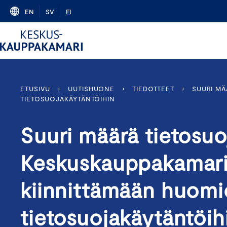
Skip
EN
SV
FI
to
content
ETUSIVU
›
UUTISHUONE
›
TIEDOTTEET
›
SUURI MÄ
TIETOSUOJAKÄYTÄNTÖIHIN
Suuri määrä tietosuo
Keskuskauppakamari 
kiinnittämään huomi
tietosuojakäytäntöi