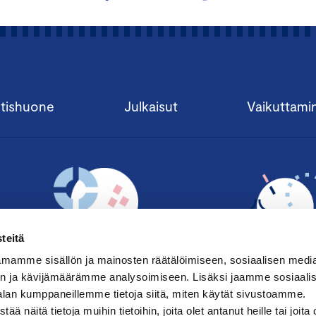
tishuone
Julkaisut
Vaikuttami
teitä
mamme sisällön ja mainosten räätälöimiseen, sosiaalisen medi
n ja kävijämäärämme analysoimiseen. Lisäksi jaamme sosiaali
alan kumppaneillemme tietoja siitä, miten käytät sivustoamme.
TILAA UUTISKIRJE ›
LIITY JÄSENE
näitä tietoja muihin tietoihin, joita olet antanut heille tai joita 