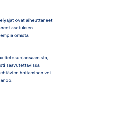
telyajat ovat aiheuttaneet
aneet asetuksen
isempia omista
jaa tietosuojaosaamista,
sti saavutettavissa.
tehtävien hoitaminen voi
 sanoo.