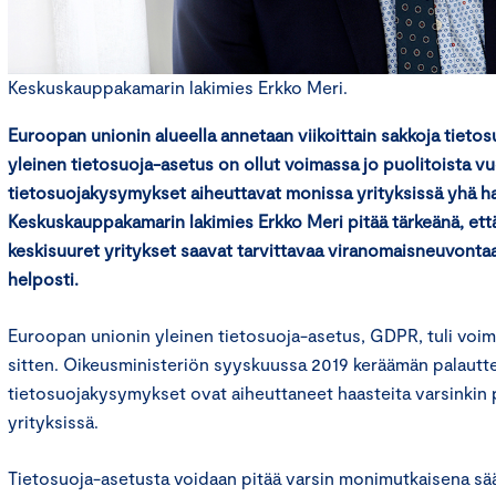
Keskuskauppakamarin lakimies Erkko Meri.
Euroopan unionin alueella annetaan viikoittain sakkoja tietos
yleinen tietosuoja-asetus on ollut voimassa jo puolitoista vu
tietosuojakysymykset aiheuttavat monissa yrityksissä yhä ha
Keskuskauppakamarin lakimies Erkko Meri pitää tärkeänä, että
keskisuuret yritykset saavat tarvittavaa viranomaisneuvont
helposti.
Euroopan unionin yleinen tietosuoja-asetus, GDPR, tuli voim
sitten. Oikeusministeriön syyskuussa 2019 keräämän palautt
tietosuojakysymykset ovat aiheuttaneet haasteita varsinkin p
yrityksissä.
Tietosuoja-asetusta voidaan pitää varsin monimutkaisena sä