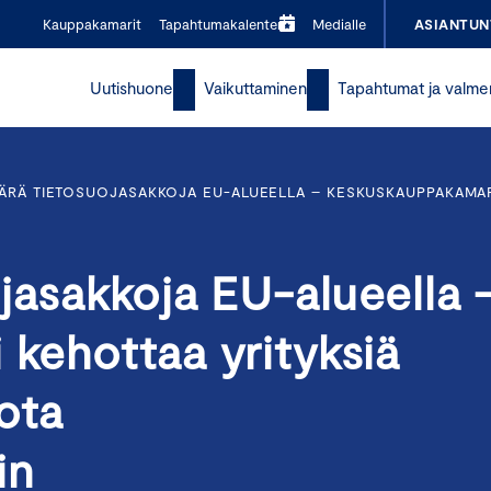
Kauppakamarit
Tapahtumakalenteri
Medialle
ASIANTUN
Uutishuone
Vaikuttaminen
Tapahtumat ja valme
ÄRÄ TIETOSUOJASAKKOJA EU-ALUEELLA – KESKUSKAUPPAKAMAR
jasakkoja EU-alueella 
kehottaa yrityksiä
ota
hin