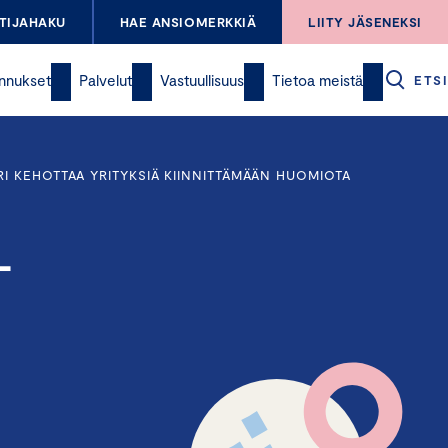
TIJAHAKU
HAE ANSIOMERKKIÄ
LIITY JÄSENEKSI
nnukset
Palvelut
Vastuullisuus
Tietoa meistä
ETSI
I KEHOTTAA YRITYKSIÄ KIINNITTÄMÄÄN HUOMIOTA
–