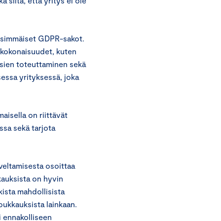
siitä, että yritys ei ole
nsimmäiset GDPR-sakot.
t kokonaisuudet, kuten
uksien toteuttaminen sekä
essa yrityksessä, joka
aisella on riittävät
ssa sekä tarjota
veltamisesta osoittaa
kauksista on hyvin
kista mahdollisista
loukkauksista lainkaan.
i ennakolliseen