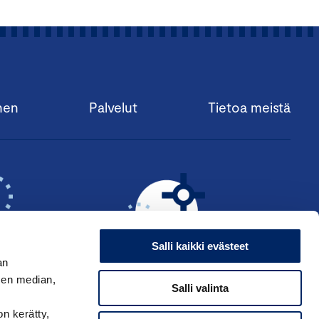
nen
Palvelut
Tietoa meistä
Salli kaikki evästeet
an
sen median,
Salli valinta
KSI ›
HAE ANSIOMERKKIÄ ›
on kerätty,