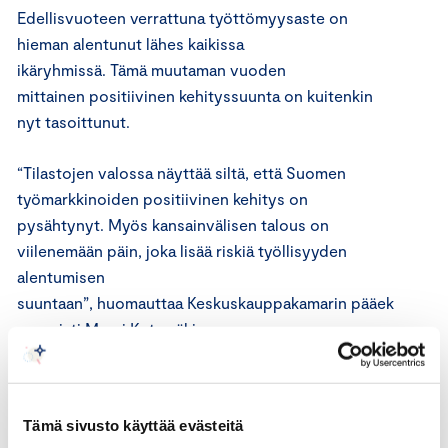
Edellisvuoteen verrattuna
työttömyysaste on
hieman alentunut
lähes kaikissa
ikäryhmissä
.
Tämä
muutaman vuoden
mittainen
positiivinen
kehityssuunta
on kuitenkin
nyt tasoittunut.
“
Tilastojen
valossa näyttää siltä, että Suomen
työmarkkinoiden positiivinen kehitys on
pysähtynyt
.
Myös kansainvälisen talou
s
on
viilenemään päin, joka lisää
riskiä
työllisyyden
alentumisen
suuntaan
”,
huomauttaa
Keskuskauppakamarin
pääek
onomisti Mauri
Kotamäki.
Pääministeri Antti Rinteen hallituksen ensimmäinen
näytön paikka eli
budjettiriihi
pidettiin
viime
Tämä sivusto käyttää evästeitä
viikolla.