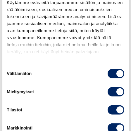
Käytämme evästeitä tarjoamamme sisällön ja mainosten
räätälöimiseen, sosiaalisen median ominaisuuksien
”
Ensimmäi
seen budjettiriiheen
oli
ladatt
u
suuria
tukemiseen ja kävijämäärämme analysoimiseen. Lisäksi
odotuksia.
Hallituksen
jaamme sosiaalisen median, mainosalan ja analytiikka-
julkistamien
toimenpiteiden
lista
olikin
pitkä
,
alan kumppaneillemme tietoja siitä, miten käytät
mutta
keinojen todellinen vaikuttavuus
sivustoamme. Kumppanimme voivat yhdistää näitä
jäi
kyseenalaiseksi.
Kaikki vaikutusarviot
hallituksen
tietoja muihin tietoihin, joita olet antanut heille tai joita on
puolelta
jäivät tekemättä.
Tuntuma jäi kuitenkin
kerätty, kun olet käyttänyt heidän palvelujaan.
sellaiseksi, että
aika kaukana
työllisyystavoitteen
saavuttamisesta ollaan”,
Suostumuksen
Kotamäki pohtii.
Välttämätön
valinta
”
Osa toimista, kuten esimerkiksi
Mieltymykset
sosiaaliturvan
tasokorotukset
,
heikentävät
työllistymisen kannustimia ja täten heikentävät
työllisyyttä. Onkin mahdollista, että
hallituksen
Tilastot
tavoite on tällä hetkellä kauempana kuin
hallituksen
aloit
taessa.”
Markkinointi