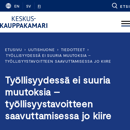
Skip
EN
SV
FI
ETSI
to
content
ETUSIVU
›
UUTISHUONE
›
TIEDOTTEET
›
TYÖLLISYYDESSÄ EI SUURIA MUUTOKSIA –
TYÖLLISYYSTAVOITTEEN SAAVUTTAMISESSA JO KIIRE
Työllisyydessä ei suuria
muutoksia –
työllisyystavoitteen
saavuttamisessa jo kiire