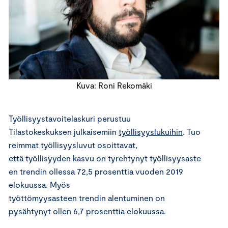
Kuva: Roni Rekomäki
Työllisyystavoitelaskuri perustuu
Tilastokeskuksen
julkaisemiin
työllisyyslukuihin
.
Tuo
reimmat
työllisyysluvut
osoittavat,
että
työllisyyden
kasvu
on
tyrehtynyt
työllisyysaste
en trendin ollessa
72,5
prosenttia
vuoden 2019
elokuussa
. Myös
työttömyysasteen
trendin
alentuminen on
pysähtynyt
ollen
6,7
pros
entti
a
elokuussa
.