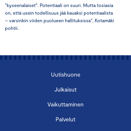
”kyseenalaiset”.
Potentiaali on suuri. Mutta tosiasia
on, että usein todellisuus jää kauaksi potentiaalista
– varsinkin viiden puolueen hallituksissa”, Kotamäki
pohtii.
Uutishuone
Julkaisut
Vaikuttaminen
Palvelut