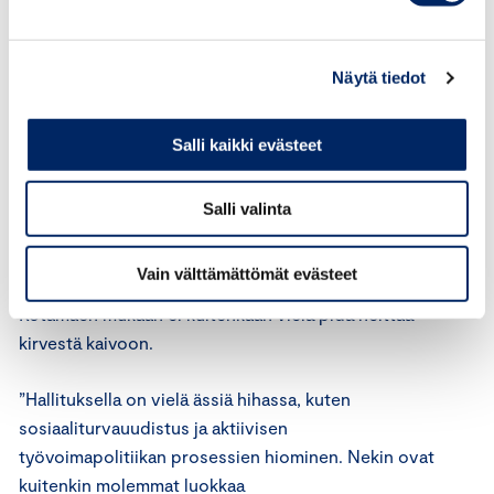
Vaikka hallitus on vasta aloittanut, on sillä
Kotamäen
mukaan
jo kiire työllisyystavoitteen
Näytä tiedot
saavuttamisessa.
”Hallituksen
työll
isyys
tavoitteissa puhutaan vuoden
Salli kaikki evästeet
2023 lopusta.
Lakihankkeiden valmistelu ja
toimeenpano vie aina oman
Salli valinta
aikansa
.
Siksi
toimenpitei
stä pitäisi pystyä
päättämään etupainotteisesti.
”
Vain välttämättömät evästeet
Kotamäen mukaan ei kuitenkaan vielä pidä heittää
kirvestä kaivoon.
”
Hallituksella on vielä ässiä hihassa, kuten
sosiaaliturvauudistus ja
aktiivisen
työvoimapol
itiikan
prosessien hiominen.
Nekin ovat
kuitenkin molemmat luokkaa