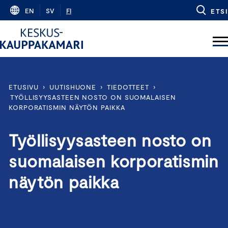
Skip
EN
SV
FI
ETSI
to
content
ETUSIVU
›
UUTISHUONE
›
TIEDOTTEET
›
TYÖLLISYYSASTEEN NOSTO ON SUOMALAISEN
KORPORATISMIN NÄYTÖN PAIKKA
Työllisyysasteen nosto on
suomalaisen korporatismin
näytön paikka