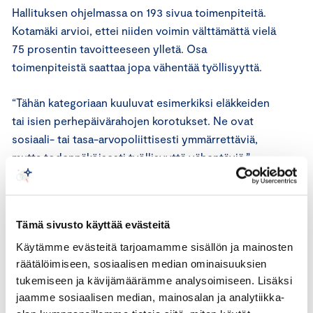
Hallituksen ohjelmassa on 193 sivua toimenpiteitä.
Kotamäki arvioi, ettei niiden voimin välttämättä vielä
75 prosentin tavoitteeseen ylletä. Osa
toimenpiteistä saattaa jopa vähentää työllisyyttä.
“Tähän kategoriaan kuuluvat esimerkiksi eläkkeiden
tai isien perhepäivärahojen korotukset. Ne ovat
sosiaali- tai tasa-arvopoliittisesti ymmärrettäviä,
mutta todennäköisesti työllisyyttä vähentäviä,”
Kotamäki sanoo.
Kotamäki odottaa hallituksen joutuvan tekemään
Tämä sivusto käyttää evästeitä
hartiavoimin töitä, jos se aikoo yltää 75 prosentin
työllisyystavoitteeseensa.
Käytämme evästeitä tarjoamamme sisällön ja mainosten
räätälöimiseen, sosiaalisen median ominaisuuksien
tukemiseen ja kävijämäärämme analysoimiseen. Lisäksi
”Paljon pitää löytää työllisyyttä kohentavia keinoja,
jaamme sosiaalisen median, mainosalan ja analytiikka-
ja vielä nopealla aikataululla – neljä vuotta on