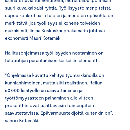
kannatettavia toimenpiteitä, mutta talouspolitiikan
suuri kuva kaipaisi ryhtiä. Työllisyystoimenpiteistä
uupuu konkretiaa ja tulojen ja menojen epäsuhta on
merkittävä, jos työllisyys ei kohene toiveiden
mukaisesti, linjaa Keskuskauppakamarin johtava
ekonomisti Mauri Kotamäki.
Hallitusohjelmassa työllisyyden nostaminen on
tulopohjan parantamisen keskeisin elementti.
“Ohjelmassa kuvattu kehitys työmarkkinoilla on
kunnianhimoinen, mutta silti realistinen. Reilun
60 000 lisätyöllisen saavuttaminen ja
työttömyysasteen painaminen alle viiteen
prosenttiin ovat päättäväisin toimenpitein
saavutettavissa. Epävarmuustekijöitä kuitenkin on”,
sanoo Kotamäki.