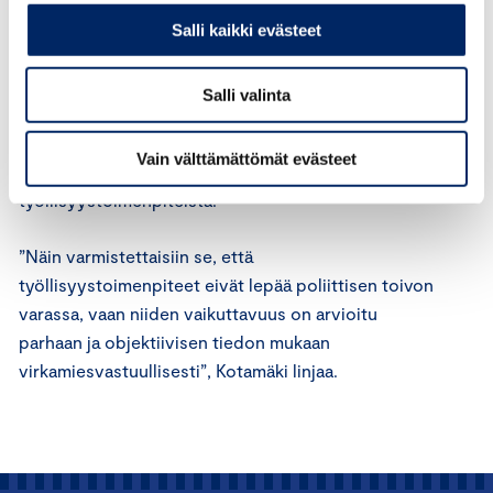
toimenpiteet ovat vaikeita kysymyksiä
työmarkkinapöydissä”, Kotamäki pohtii.
Salli kaikki evästeet
Kotamäki toivoo, että prosessin uskottavuuden
Salli valinta
kannalta neutraali taho, esimerkiksi
valtiovarainministeriön virkamiehet, ottavat osaa
Vain välttämättömät evästeet
prosessiin laskemalla vaikuttavuusarviota
työllisyystoimenpiteistä.
”
Näin varmistet
taisiin
se, että
työllisyystoimenpiteet
eivät lepää poliittisen toivon
varassa, vaan
niiden vaikuttavuus on arvioitu
parhaan
ja objektiivisen
tiedon mukaan
virkamiesvastuullisesti”, Kotamäki
linjaa.