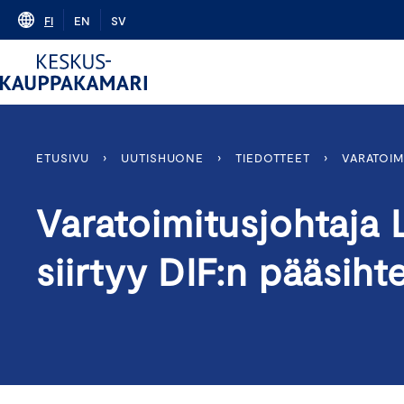
Skip
FI
EN
SV
to
content
ETUSIVU
›
UUTISHUONE
›
TIEDOTTEET
›
VARATOIM
Varatoimitusjohtaja
siirtyy DIF:n pääsihte