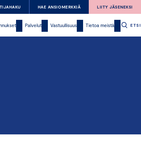
TIJAHAKU
HAE ANSIOMERKKIÄ
LIITY JÄSENEKSI
nnukset
Palvelut
Vastuullisuus
Tietoa meistä
ETSI