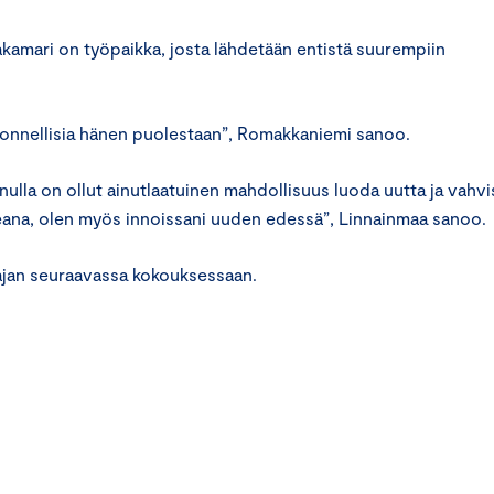
amari on työpaikka, josta lähdetään entistä suurempiin
nnellisia hänen puolestaan”, Romakkaniemi sanoo.
nulla on ollut ainutlaatuinen mahdollisuus luoda uutta ja vahvi
eana, olen myös innoissani uuden edessä”, Linnainmaa sanoo.
ajan seuraavassa kokouksessaan.