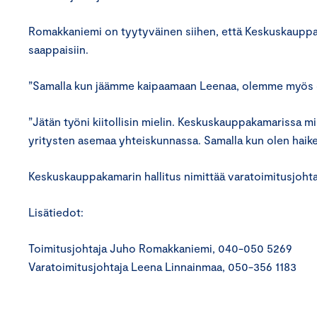
Romakkaniemi on tyytyväinen siihen, että Keskuskauppak
saappaisiin.
”Samalla kun jäämme kaipaamaan Leenaa, olemme myös o
”Jätän työni kiitollisin mielin. Keskuskauppakamarissa mi
yritysten asemaa yhteiskunnassa. Samalla kun olen haik
Keskuskauppakamarin hallitus nimittää varatoimitusjoht
Lisätiedot:
Toimitusjohtaja Juho Romakkaniemi, 040-050 5269
Varatoimitusjohtaja Leena Linnainmaa, 050-356 1183