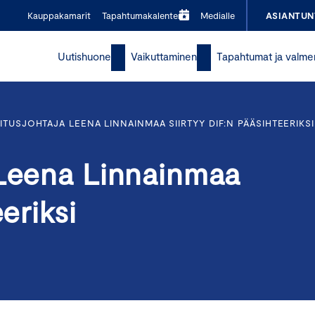
Kauppakamarit
Tapahtumakalenteri
Medialle
ASIANTUN
Uutishuone
Vaikuttaminen
Tapahtumat ja valme
ITUSJOHTAJA LEENA LINNAINMAA SIIRTYY DIF:N PÄÄSIHTEERIKSI
 Leena Linnainmaa
eriksi