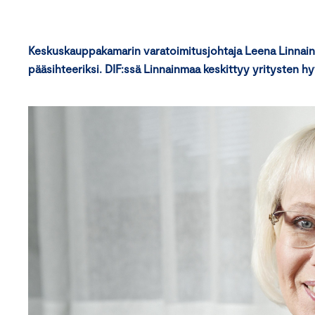
Keskuskauppakamarin varatoimitusjohtaja Leena Linnainmaa
pääsihteeriksi. DIF:ssä Linnainmaa keskittyy yritysten h