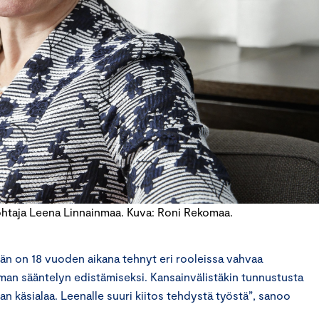
htaja Leena Linnainmaa. Kuva: Roni Rekomaa.
n on 18 vuoden aikana tehnyt eri rooleissa vahvaa
man sääntelyn edistämiseksi. Kansainvälistäkin tunnustusta
n käsialaa. Leenalle suuri kiitos tehdystä työstä”, sanoo