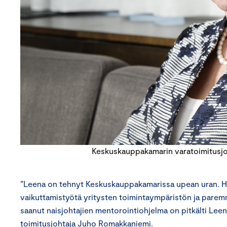
Keskuskauppakamarin varatoimitusjo
”Leena on tehnyt Keskuskauppakamarissa upean uran. Hä
vaikuttamistyötä yritysten toimintaympäristön ja parem
saanut naisjohtajien mentorointiohjelma on pitkälti Leena
toimitusjohtaja Juho Romakkaniemi.