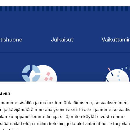
tishuone
Julkaisut
Vaikuttami
teitä
mamme sisällön ja mainosten räätälöimiseen, sosiaalisen medi
n ja kävijämäärämme analysoimiseen. Lisäksi jaamme sosiaali
alan kumppaneillemme tietoja siitä, miten käytät sivustoamme.
TILAA UUTISKIRJE ›
LIITY JÄSENE
näitä tietoja muihin tietoihin, joita olet antanut heille tai joita 