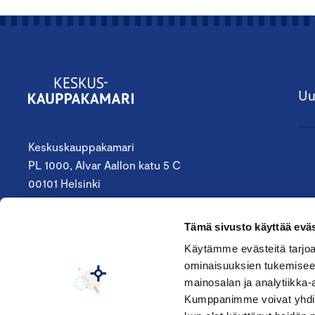
Uu
Keskuskauppakamari
PL 1000, Alvar Aallon katu 5 C
00101 Helsinki
09 4242 6200
Tämä sivusto käyttää eväs
keskuskauppakamari@chamber.fi
Käytämme evästeitä tarjoa
ominaisuuksien tukemisee
Seuraa meitä:
mainosalan ja analytiikka-
Kumppanimme voivat yhdistää 