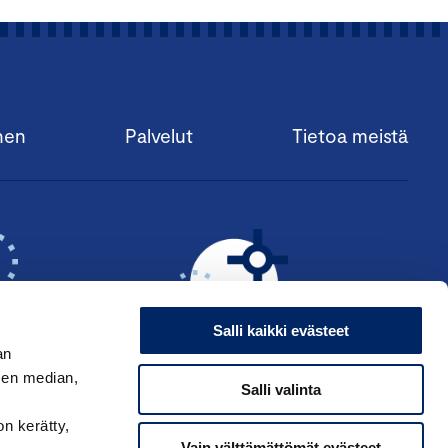
nen
Palvelut
Tietoa meistä
Salli kaikki evästeet
an
sen median,
Salli valinta
KSI ›
HAE ANSIOMERKKIÄ ›
on kerätty,
Vain välttämättömät evästeet