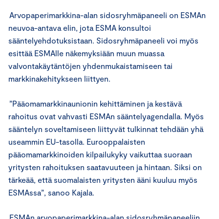
Arvopaperimarkkina-alan sidosryhmäpaneeli on ESMAn
neuvoa-antava elin, jota ESMA konsultoi
sääntelyehdotuksistaan. Sidosryhmäpaneeli voi myös
esittää ESMAlle näkemyksiään muun muassa
valvontakäytäntöjen yhdenmukaistamiseen tai
markkinakehitykseen liittyen.
”Pääomamarkkinaunionin kehittäminen ja kestävä
rahoitus ovat vahvasti ESMAn sääntelyagendalla. Myös
sääntelyn soveltamiseen liittyvät tulkinnat tehdään yhä
useammin EU-tasolla. Eurooppalaisten
pääomamarkkinoiden kilpailukyky vaikuttaa suoraan
yritysten rahoituksen saatavuuteen ja hintaan. Siksi on
tärkeää, että suomalaisten yritysten ääni kuuluu myös
ESMAssa”, sanoo Kajala.
ESMAn arvopaperimarkkina-alan sidosryhmäpaneeliin