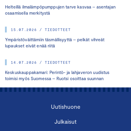
Helteillä ilmalämpöpumppujen tarve kasvaa – asentajan
osaamisella merkitystä
15.07.2026 / TIEDOTTEET
Ympäristöväittämiin täsmällisyyttä – pelkät vihreät
lupaukset eivät enää riitä
14.07.2026 / TIEDOTTEET
Keskuskauppakamari: Perintö- ja lahjaveron uudistus
toimisi myös Suomessa – Ruotsi osoittaa suunnan
Uutishuone
Julkaisut