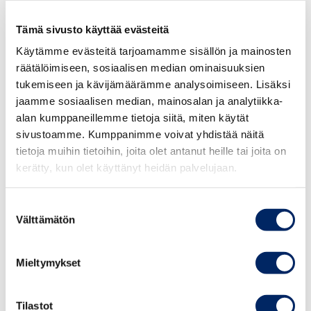
Varainsiirtoverotukseen tulee useita yrityksiäkin
koskevia muutoksia. Kiinteistöihin sovelletaan 3
Tämä sivusto käyttää evästeitä
prosentin ja osakkeisiin 1,5 prosentin
Käytämme evästeitä tarjoamamme sisällön ja mainosten
varainsiirtoverokantaa. Liiketoimintasiirron verovapaus
räätälöimiseen, sosiaalisen median ominaisuuksien
saadaan jatkossa myös silloin, kun siirto tapahtuu jo
tukemiseen ja kävijämäärämme analysoimiseen. Lisäksi
olemassa olevaan yhtiöön, ja ilman erillistä
jaamme sosiaalisen median, mainosalan ja analytiikka-
hakemusmenettelyä. Muutos joustavoittaa
alan kumppaneillemme tietoja siitä, miten käytät
yritysjärjestelyjen toteuttamista. Ensi vuodesta alkaen
sivustoamme. Kumppanimme voivat yhdistää näitä
osakaslainasaamisten myynti kuuluu yrityskaupan
tietoja muihin tietoihin, joita olet antanut heille tai joita on
kerätty, kun olet käyttänyt heidän palvelujaan.
varainsiirtoveropohjaan. Tämä kiristys vaikuttaa
osakekauppana toteutettavan yrityskaupan
varainsiirtoverotusta, jos myyjä on rahoittanut kaupan
Suostumuksen
Välttämätön
kohteena olevaa yhtiötä tai sen konserniyhtiötä lainalla ja
valinta
luovuttaa lainan osana kauppaa.
Mieltymykset
Valtiovarainministeriö asetti syksyllä asiantuntijaryhmän
valmistelemaan lisäsopeutustoimia jo ensi kevään
Tilastot