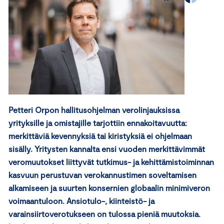
Petteri Orpon hallitusohjelman verolinjauksissa
yrityksille ja omistajille tarjottiin ennakoitavuutta:
merkittäviä kevennyksiä tai kiristyksiä ei ohjelmaan
sisälly. Yritysten kannalta ensi vuoden merkittävimmät
veromuutokset liittyvät tutkimus- ja kehittämistoiminnan
kasvuun perustuvan verokannustimen soveltamisen
alkamiseen ja suurten konsernien globaalin minimiveron
voimaantuloon. Ansiotulo-, kiinteistö- ja
varainsiirtoverotukseen on tulossa pieniä muutoksia.