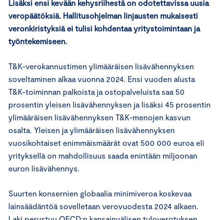
Lisäksi ensi kevään kehysriihestä on odotettavissa uusia
veropäätöksiä. Hallitusohjelman linjausten mukaisesti
veronkiristyksiä ei tulisi kohdentaa yritystoimintaan ja
työntekemiseen.
T&K-verokannustimen ylimääräisen lisävähennyksen
soveltaminen alkaa vuonna 2024. Ensi vuoden alusta
T&K-toiminnan palkoista ja ostopalveluista saa 50
prosentin yleisen lisävähennyksen ja lisäksi 45 prosentin
ylimääräisen lisävähennyksen T&K-menojen kasvun
osalta. Yleisen ja ylimääräisen lisävähennyksen
vuosikohtaiset enimmäismäärät ovat 500 000 euroa eli
yrityksellä on mahdollisuus saada enintään miljoonan
euron lisävähennys.
Suurten konsernien globaalia minimiveroa koskevaa
lainsäädäntöä sovelletaan verovuodesta 2024 alkaen.
Laki perustuu OECD:n kansainvälisen tuloverotuksen