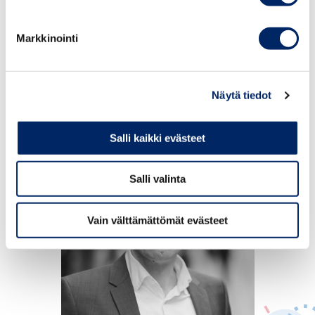
kehysriihtä silmällä pitäen. Työryhmän tehtävänanto
kattaa myös veronkiristykset. Hallitusohjelman
veropoliittisten linjausten mukaista olisi, että
Markkinointi
talouskasvun edellytysten turvaamiseksi
veronkiristyksiä ei kohdistettaisi yritystoimintaan ja
työntekemiseen.
Näytä tiedot
Salli kaikki evästeet
Salli valinta
Vain välttämättömät evästeet