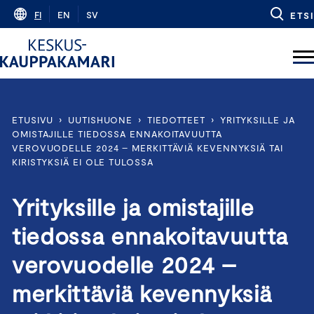
Skip
FI
EN
SV
ETSI
to
content
ETUSIVU
›
UUTISHUONE
›
TIEDOTTEET
›
YRITYKSILLE JA
OMISTAJILLE TIEDOSSA ENNAKOITAVUUTTA
VEROVUODELLE 2024 – MERKITTÄVIÄ KEVENNYKSIÄ TAI
KIRISTYKSIÄ EI OLE TULOSSA
Yrityksille ja omistajille
tiedossa ennakoitavuutta
verovuodelle 2024 –
merkittäviä kevennyksiä