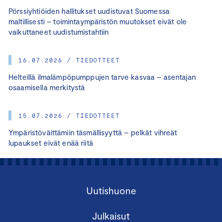
Pörssiyhtiöiden hallitukset uudistuvat Suomessa
maltillisesti – toimintaympäristön muutokset eivät ole
vaikuttaneet uudistumistahtiin
16.07.2026 / TIEDOTTEET
Helteillä ilmalämpöpumppujen tarve kasvaa – asentajan
osaamisella merkitystä
15.07.2026 / TIEDOTTEET
Ympäristöväittämiin täsmällisyyttä – pelkät vihreät
lupaukset eivät enää riitä
Uutishuone
Julkaisut