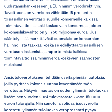
uudistamishankkeeseen ja EU:n minimiverodirektiivin.
Tavoitteena on varmistaa vähintään 15 prosentin
tosiasiallinen verotaso suurille konserneille kaikissa
toimintavaltiossa. Laki koskee vain konserneja, joiden
kokonaisliikevaihto on yli 750 miljoonaa euroa. Uusi
sääntely lisää merkittävästi suomalaisten konsernien
hallinnollista taakkaa, koska se edellyttää tosiasiallisen
verotason laskemista ja raportoimista kaikissa
toimintavaltioissa minimiveroa koskevien säännösten
mukaisesti.
Ansiotuloverotukseen tehdään useita pieniä muutoksia,
joilla pyritään kokonaisuutena keventämään työn
verotusta. Näkyvin muutos on uuden ylimmän tuloluokan
lisääminen vuoden 2024 tuloveroasteikkoon 150 000
euron tulorajalla. Niin sanotulla solidaarisuusverolla
korotettu ylimmän tuloluokan veroprosentti pysyy