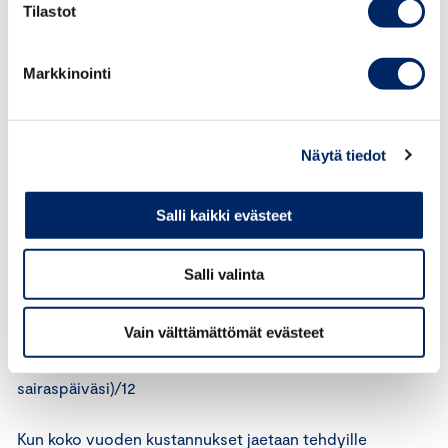
Tilastot
taloudellisesti kannattavaa, sillä tulot saattavat kasvaa
vain vähän sekä kiristyvän verotuksen että vähenevien
Markkinointi
etuuksien vuoksi.
Vapaapäivät, vuosilomat ja
Näytä tiedot
sairaslomat
Salli kaikki evästeet
Verokiilalaskuri ottaa työhön kohdistuvien suorien
kustannusten lisäksi huomioon myös poissaoloista
Salli valinta
johtuvat menetykset. Tosiasialliset työkuukaudet
saadaan seuraavasti:
Vain välttämättömät evästeet
(261 arkipäivää – 8 arkivapaata – lomaviikkosi*5 –
sairaspäiväsi)/12
Kun koko vuoden kustannukset jaetaan tehdyille