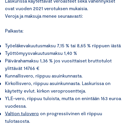
Laskurissa käytettävät veroasteet sekä vähennykset
ovat vuoden 2021 verotuksen mukaisia.
Veroja ja maksuja menee seuraavasti:
Palkasta:
Työeläkevakuutusmaksu 7,15 % tai 8,65 % riippuen iästä
Työttömyysvakuutusmaksu 1,40 %
Päivärahamaksu 1,36 % jos vuosittaiset bruttotulot
ylittävät 14766 €
Kunnallisvero, riippuu asuinkunnasta.
Kirkollisvero, riippuu asuinkunnasta. Laskurissa on
käytetty evlut. kirkon veroprosentteja.
YLE-vero, riippuu tuloista, mutta on enintään 163 euroa
vuodessa.
Valtion tulovero
on progressiivinen eli riippuu
tulotasosta.