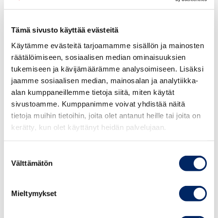
Lisää tietoa verottajan tekemistä vähennyksistä
löydät
verohallinnon sivuilta
.
Tämä sivusto käyttää evästeitä
Käytämme evästeitä tarjoamamme sisällön ja mainosten
Muut tulot sekä
räätälöimiseen, sosiaalisen median ominaisuuksien
tukemiseen ja kävijämäärämme analysoimiseen. Lisäksi
tulonsiirrot
jaamme sosiaalisen median, mainosalan ja analytiikka-
alan kumppaneillemme tietoja siitä, miten käytät
Verokiilalaskurilla voi tarkastella vain palkkatuloihin
sivustoamme. Kumppanimme voivat yhdistää näitä
kohdistuvaa verorasitusta eläke-, tai yrittäjätulon
tietoja muihin tietoihin, joita olet antanut heille tai joita on
kerätty, kun olet käyttänyt heidän palvelujaan.
erilaisesta verotuksesta johtuen. Myöskään tulonsiirtoja
ei ole laskurissa huomioitu.
Suostumuksen
Välttämätön
valinta
On mahdollista, että tulevaisuudessa entistä useampi
suomalainen saa sekä työtuloa että sosiaaliturvaa. Niiden
tehokkaampi ja oikeudenmukaisempi
Mieltymykset
yhteensovittaminen on tärkeää. Nykyisessä
järjestelmässä palkkatulojen kasvattaminen ei aina ole