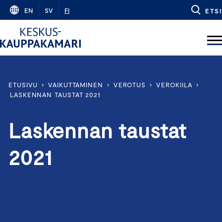
Skip
EN
SV
FI
ETSI
to
content
ETUSIVU
›
VAIKUTTAMINEN
›
VEROTUS
›
VEROKIILA
›
LASKENNAN TAUSTAT 2021
Laskennan taustat
2021