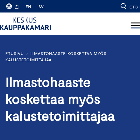
Skip
FI
EN
SV
ETSI
to
content
ETUSIVU
›
ILMASTOHAASTE KOSKETTAA MYÖS
KALUSTETOIMITTAJAA
Ilmastohaaste
koskettaa myös
kalustetoimittajaa