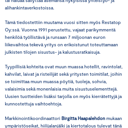
tai haluaa säilyttää asemansa nykyisissä yhteistyö- ja
alihankintaverkostoissa.
Tämä tiedostettiin muutama vuosi sitten myös Restatop
Oy:ssä. Vuonna 1991 perustettu, vajaat parikymmentä
henkilöä työllistävä ja runsaan 7 miljoonan euron
liikevaihtoa tekevä yritys on erikoistunut toteuttamaan
julkisten tilojen sisustus- ja kalustusratkaisuja.
Tyypillisiä kohteita ovat muun muassa hotellit, ravintolat,
kahvilat, laivat ja risteilijät sekä yritysten toimitilat, joihin
se toimittaa muun muassa pöytiä, tuoleja, sohvia,
valaisimia sekä monenlaisia muita sisustuselementtejä.
Uusien tuotteiden lisäksi tarjolla on myös kierrätettyjä ja
kunnostettuja vaihtoehtoja.
Markkinointikoordinaattori
Birgitta Haapalehdon
mukaan
ympäristöseikat, hiilijalanjälki ja kiertotalous tulevat tänä