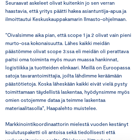
Seuraavat askeleet olivat kuitenkin jo sen verran
haastavia, että yritys päätti hakea asiantuntija-apua ja
ilmoittautui Keskuskauppakamarin Ilmasto-ohjelmaan.
”Oivalsimme aika pian, että scope 1 ja 2 olivat vain pieni
murto-osa kokonaisuutta. Lähes kaikki meidän
päästömme olivat scope 3:ssa eli meidän oli perattava
paitsi oma toiminta myös muun muassa hankinnat,
logistiikka ja tuotteiden elinkaari. Meillä on Euroopassa
satoja tavarantoimittajia, joilta lähdimme keräämään
päästötietoja. Koska läheskään kaikki eivät vielä pysty
toimittamaan täydellistä laskentaa, hyödynsimme myös
omien ostojemme dataa ja teimme laskentaa
materiaalitasolla”, Haapalehto muistelee.
Markkinointikoordinaattorin mielestä vuoden kestänyt
koulutuspaketti oli antoisa sekä tiedollisesti että