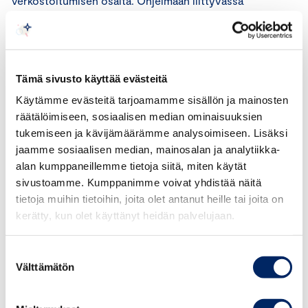
verkostoitumisen osalta. Ohjelmaan liittyvässä
Ilmastoyhteisössä sai huomata, että samojen pulmien
kanssa painivat lukuisat muutkin pk-yritykset.
”Ilmasto-ohjelma vaatii aikaa ja paneutumista. Siksi
Tämä sivusto käyttää evästeitä
vastuita kannattaa jakaa yrityksen sisällä muillekin.
Käytämme evästeitä tarjoamamme sisällön ja mainosten
Tiimissä on hyvä olla esimerkiksi tuotannon, hankintojen
räätälöimiseen, sosiaalisen median ominaisuuksien
ja taloushallinnon edustajat”, Haapalehto vinkkaa.
tukemiseen ja kävijämäärämme analysoimiseen. Lisäksi
jaamme sosiaalisen median, mainosalan ja analytiikka-
Restatopissa hiilijalanjälki aiotaan jatkossa laskea
alan kumppaneillemme tietoja siitä, miten käytät
vuosittain, mikä antaa pohjaa parhaillaan työn alla
sivustoamme. Kumppanimme voivat yhdistää näitä
olevalle vastuullisuusohjelmalle. Yritykseltä löytyy myös
tietoja muihin tietoihin, joita olet antanut heille tai joita on
Suomen Luonnonsuojeluliiton myöntämä Ekokompassi-
kerätty, kun olet käyttänyt heidän palvelujaan.
sertifikaatti, joka toimii pohjana ympäristötyön jatkuvalle
kehittämiselle.
Suostumuksen
Välttämätön
valinta
”Ilmastotyön alku voi tuntua hitaalta. Siitä ne lähtevät
kuitenkin rullaamaan, kunhan tavoitteet vain ovat