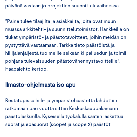
päivänä vastaan jo projektien suunnitteluvaiheessa.
”Paine tulee tilaajilta ja asiakkailta, joita ovat muun
muassa arkkitehti- ja suunnittelutoimistot. Hankkeilla on
tiukat ympäristö- ja päästötavoitteet, joihin meidän on
pystyttävä vastaamaan. Tarkka tieto päästöistä ja
hiilijalanjäljestä tuo meille selkeän kilpailuedun ja toimii
pohjana tulevaisuuden päästövähennystavoitteille”,
Haapalehto kertoo.
Ilmasto-ohjelmasta iso apu
Restatopissa hiili- ja ympäristöhaastetta lähdettiin
ratkomaan pari vuotta sitten Keskuskauppakamarin
päästölaskurilla. Kyseisellä työkalulla saatiin laskettua
suorat ja epäsuorat (scope1 ja scope 2) päästöt.