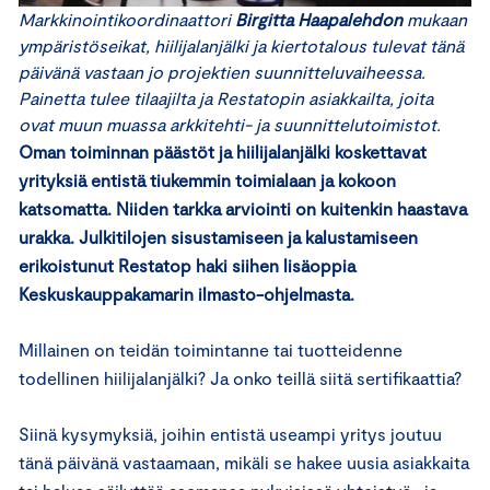
Markkinointikoordinaattori
Birgitta Haapalehdon
mukaan
ympäristöseikat, hiilijalanjälki ja kiertotalous tulevat tänä
päivänä vastaan jo projektien suunnitteluvaiheessa.
Painetta tulee tilaajilta ja Restatopin asiakkailta, joita
ovat muun muassa arkkitehti- ja suunnittelutoimistot.
Oman toiminnan päästöt ja hiilijalanjälki koskettavat
yrityksiä entistä tiukemmin toimialaan ja kokoon
katsomatta. Niiden tarkka arviointi on kuitenkin haastava
urakka. Julkitilojen sisustamiseen ja kalustamiseen
erikoistunut Restatop haki siihen lisäoppia
Keskuskauppakamarin ilmasto-ohjelmasta.
Millainen on teidän toimintanne tai tuotteidenne
todellinen hiilijalanjälki? Ja onko teillä siitä sertifikaattia?
Siinä kysymyksiä, joihin entistä useampi yritys joutuu
tänä päivänä vastaamaan, mikäli se hakee uusia asiakkaita