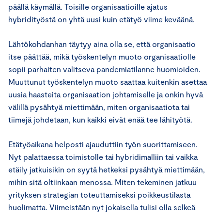
päällä käymällä. Toisille organisaatioille ajatus
hybridityöstä on yhtä uusi kuin etätyö viime keväänä.
Lähtökohdanhan täytyy aina olla se, että organisaatio
itse päättää, mikä työskentelyn muoto organisaatiolle
sopii parhaiten valitseva pandemiatilanne huomioiden.
Muuttunut työskentelyn muoto saattaa kuitenkin asettaa
uusia haasteita organisaation johtamiselle ja onkin hyvä
välillä pysähtyä miettimään, miten organisaatiota tai
tiimejä johdetaan, kun kaikki eivät enää tee lähityötä.
Etätyöaikana helposti ajauduttiin työn suorittamiseen.
Nyt palattaessa toimistolle tai hybridimalliin tai vaikka
etäily jatkuisikin on syytä hetkeksi pysähtyä miettimään,
mihin sitä oltiinkaan menossa. Miten tekeminen jatkuu
yrityksen strategian toteuttamiseksi poikkeustilasta
huolimatta. Viimeistään nyt jokaisella tulisi olla selkeä