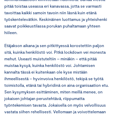
pitää toistaa useassa eri kanavassa, jotta se varmasti
tavoittaa kaikki samoin tavoin niin läsnä kuin etänä
työskentelevätkin. Keskinäinen luottamus ja yhteishenki
saavat poikkeustilassa porukan puhaltamaan yhteen
hiileen.
Etäjakson aikana ja sen pitkittyessä korostettiin paljon
sitä, kuinka henkilöstö voi. Pitkä lockdown vei monesta
mehut. Useasti muistuteltiin – minäkin – että pitää
muistaa kysyä, kuinka henkilöstö voi. Johtamisen
kannalta tässä ei kuitenkaan ole kyse mistään
ihmeellisestä – hyvinvoiva henkilöstö, tekipä se työtä
toimistolla, etänä tai hybridinä on aina organisaation etu.
Sen kysymyksen esittäminen, miten meillä menee, on
jokaisen johtajan perustehtävä, riippumatta
työntekemisen tavasta. Jokaisella on myös velvollisuus
vastata siihen rehellisesti. Vellomaan ja voivottelemaan