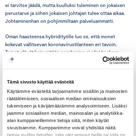
ei tarvitse jäädä, mutta kuulluksi tuleminen on jokaisen
perustarve ja siihen jokaisen johtajan tulee ottaa aikaa.
Johtaminenhan on pohjimmiltaan palveluammatti.
Oman haasteensa hybridityölle luo se, että monet
kokevat vallitsevan koronavirustilanteen eri tavoin.
Toiset elävät kuin mitään pandemiaa ei olisi koskaan
ollutkaan ja toisia ahdistaa niin, että kotoa ei uskalleta
poistua vaikka työt sitä vaatisivatkin. Toiset etätyö on
saanut kukoistamaan ja toisille ajatus yhdestäkin
Tämä sivusto käyttää evästeitä
etäpäivästä on sitä kuuluisaa tervanjuontia. Paluuta
Käytämme evästeitä tarjoamamme sisällön ja mainosten
toimistolle tai hybridityöhön voi helpottaa selkeällä
räätälöimiseen, sosiaalisen median ominaisuuksien
ohjeistuksella. Usein pelkkä maalaisjärki riittää kun
tukemiseen ja kävijämäärämme analysoimiseen. Lisäksi
omalle organisaatiolle luodaan sopivinta toimintamallia.
jaamme sosiaalisen median, mainosalan ja analytiikka-
alan kumppaneillemme tietoja siitä, miten käytät
sivustoamme. Kumppanimme voivat yhdistää näitä
tietoja muihin tietoihin, joita olet antanut heille tai joita on