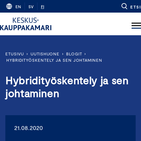
Skip
EN
SV
FI
ETSI
to
content
ETUSIVU
›
UUTISHUONE
›
BLOGIT
›
HYBRIDITYÖSKENTELY JA SEN JOHTAMINEN
Hybridityöskentely ja sen
johtaminen
21.08.2020