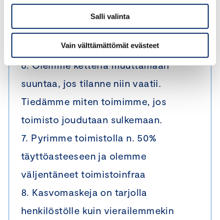
5. Etätöitä voi tehdä, mutta niistä
Salli valinta
sovitaan etukäteen ja merkitään
kalenteriin
Vain välttämättömät evästeet
6. Olemme ketteriä muuttamaan
suuntaa, jos tilanne niin vaatii.
Tiedämme miten toimimme, jos
toimisto joudutaan sulkemaan.
7. Pyrimme toimistolla n. 50%
täyttöasteeseen ja olemme
väljentäneet toimistoinfraa
8. Kasvomaskeja on tarjolla
henkilöstölle kuin vierailemmekin