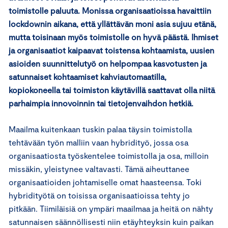
toimistolle paluuta. Monissa organisaatioissa havaittiin
lockdownin aikana, että yllättävän moni asia sujuu etänä,
mutta toisinaan myös toimistolle on hyvä päästä. Ihmiset
ja organisaatiot kaipaavat toistensa kohtaamista, uusien
asioiden suunnittelutyö on helpompaa kasvotusten ja
satunnaiset kohtaamiset kahviautomaatilla,
kopiokoneella tai toimiston käytävillä saattavat olla niitä
parhaimpia innovoinnin tai tietojenvaihdon hetkiä.
Maailma kuitenkaan tuskin palaa täysin toimistolla
tehtävään työn malliin vaan hybridityö, jossa osa
organisaatiosta työskentelee toimistolla ja osa, milloin
missäkin, yleistynee valtavasti. Tämä aiheuttanee
organisaatioiden johtamiselle omat haasteensa. Toki
hybridityötä on toisissa organisaatioissa tehty jo
pitkään. Tiimiläisiä on ympäri maailmaa ja heitä on nähty
satunnaisen säännöllisesti niin etäyhteyksin kuin paikan