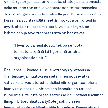
ymmärrys organisaation visiosta, strategiasta ja omasta
sekä muiden roolista ja vastuista sen toteuttamiseksi.
Toki strategia voi olla koetuksella ja ketterimmät ovat jo
kurssinsa suuntaa säätäneetkin. Isokuva on kuitenkin
syytä pitää kirkkaana mielessä, vaikka näkymä on
hähmäinen ja tavoitteenasetanta on haastavaa.
”Hyvinvoiva henkilöstö, tekipä se työtä
toimistolla, etänä tai hybridinä on aina
organisaation etu.”
Resilienssi – kimmoisuus ja ketteryys yllättävissä
tilanteissa- ja muutoksen sietäminen nousevatkin
vahvoiksi arvostetuiksi taidoiksi niin organisaatioissa
kuin yksilöissäkin. Johtamisen kannalta on tärkeää
huolehtia siitä, että organisaatiossa on luottamuksellinen
ilmapiiri, itseohjautuva työote ja aktiiviseen
kommunikaatioon kiinnitetään huomiota. Samaa viestiä