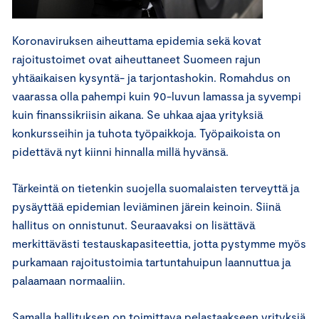
Koronaviruksen aiheuttama epidemia sekä kovat
rajoitustoimet ovat aiheuttaneet Suomeen rajun
yhtäaikaisen kysyntä- ja tarjontashokin. Romahdus on
vaarassa olla pahempi kuin 90-luvun lamassa ja syvempi
kuin finanssikriisin aikana. Se uhkaa ajaa yrityksiä
konkursseihin ja tuhota työpaikkoja. Työpaikoista on
pidettävä nyt kiinni hinnalla millä hyvänsä.
Tärkeintä on tietenkin suojella suomalaisten terveyttä ja
pysäyttää epidemian leviäminen järein keinoin. Siinä
hallitus on onnistunut. Seuraavaksi on lisättävä
merkittävästi testauskapasiteettia, jotta pystymme myös
purkamaan rajoitustoimia tartuntahuipun laannuttua ja
palaamaan normaaliin.
Samalla hallituksen on toimittava pelastaakseen yrityksiä