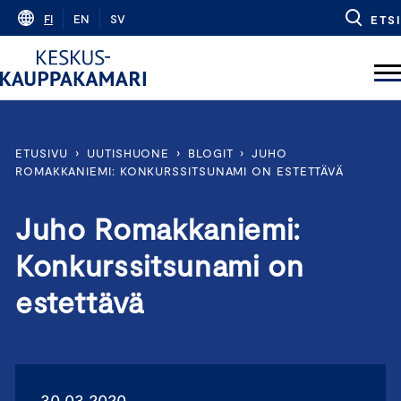
Skip
FI
EN
SV
ETSI
to
content
ETUSIVU
›
UUTISHUONE
›
BLOGIT
›
JUHO
ROMAKKANIEMI: KONKURSSITSUNAMI ON ESTETTÄVÄ
Juho Romakkaniemi:
Konkurssitsunami on
estettävä
30.03.2020