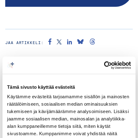
JAA ARTIKKELI:
28.07.2026 / BLOGIT
Milloin johtaminen alkaa rajoittamaan organisaation
ajattelukykyä?
Tämä sivusto käyttää evästeitä
Käytämme evästeitä tarjoamamme sisällön ja mainosten
räätälöimiseen, sosiaalisen median ominaisuuksien
23.07.2026 / BLOGIT
tukemiseen ja kävijämäärämme analysoimiseen. Lisäksi
Sähköinen eATA carnet on askel kohti digitaalisempaa
jaamme sosiaalisen median, mainosalan ja analytiikka-
väliaikaista vientiä
alan kumppaneillemme tietoja siitä, miten käytät
sivustoamme. Kumppanimme voivat yhdistää näitä