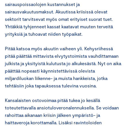
sairauspoissaolojen kustannukset ja
sairausvakuutusmaksut. Akuutissa kriisissä olevat
sektorit tarvitsevat myös omat erityiset suorat tuet.
Yhtäkkiä tyhjenneet kassat kaatavat muuten terveitä
yrityksiä ja tuhoavat niiden työpaikat.
Pitää katsoa myös akuutin vaiheen yli. Kehysriihessä
pitää päättää mittavista elvytystoimista vauhdittamaan
julkista ja yksityistä kulutusta jo alkukesästä. Nyt on aika
päättää nopeasti käynnistettävissä olevista
miljardiluokan liikenne- ja muista hankkeista, jotka
tehtäisiin joka tapauksessa tulevina vuosina.
Kansalaisten ostovoimaa pitää tukea jo kesällä
toteutettavalla ansiotuloveronalennuksella. Se voidaan
rahoittaa aikanaan kriisin jälkeen ympäristö- ja
haittaveroja korottamalla. Lisäksi ravintoloiden