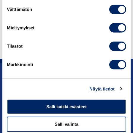
Suostumuksen
Instituutin, Suomen Pankin ja Business
Välttämätön
valinta
Finlandin asiantuntijoita. Lämmin kiitos hyvästä
yhteistyöstä.
Mieltymykset
LUE TÄSTÄ
Tilastot
Markkinointi
Uutishuone
Näytä tiedot
Julkaisut
Salli kaikki evästeet
Vaikuttaminen
Palvelut
Salli valinta