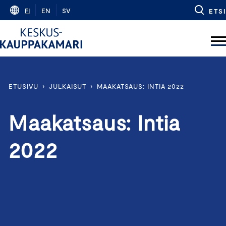
Skip
FI
EN
SV
ETSI
to
content
ETUSIVU
›
JULKAISUT
›
MAAKATSAUS: INTIA 2022
Maakatsaus: Intia
2022