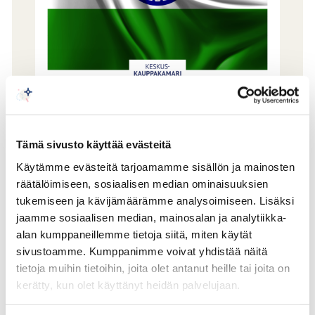
Maakatsaus: Intia
Tämä sivusto käyttää evästeitä
2022
Käytämme evästeitä tarjoamamme sisällön ja mainosten
räätälöimiseen, sosiaalisen median ominaisuuksien
Tämä Keskuskauppakamarin Intia-katsaus on
tukemiseen ja kävijämäärämme analysoimiseen. Lisäksi
ajankohtainen tietopaketti yrityksille Intiasta.
jaamme sosiaalisen median, mainosalan ja analytiikka-
alan kumppaneillemme tietoja siitä, miten käytät
Asiantuntijoiden kirjoituksissa käsitellään Intian,
sivustoamme. Kumppanimme voivat yhdistää näitä
Suomen ja EU:n kauppasuhteita, niiden
tietoja muihin tietoihin, joita olet antanut heille tai joita on
kehittämispotentiaalia sekä Intian
kerätty, kun olet käyttänyt heidän palvelujaan.
ulkopolitiikkaa ja taloutta. Katsaus ei olisi
syntynyt ilman Ulkoministeriön, Ulkopoliittisen