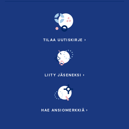
TILAA UUTISKIRJE ›
Moduuli II
T
orstaina 7.11.2024 klo 9–12
Keskuskauppakamari, Alvar Aallon katu 5, 00100
Helsinki
LIITY JÄSENEKSI ›
Millä osaamisella ja ominaisuuksilla konsultti
menestyy?
Puhdas siirtymä ja vastuullisuus – miten
liiketoiminta muuttuu?
Tekoälyn merkitys liiketoiminnassa ja
HAE ANSIOMERKKIÄ ›
konsultoinnissa