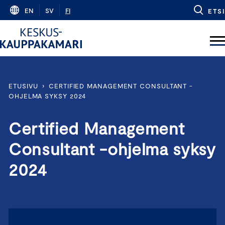
Skip
EN
SV
FI
ETSI
to
content
ETUSIVU
›
CERTIFIED MANAGEMENT CONSULTANT -
OHJELMA SYKSY 2024
Certified Management
Consultant -ohjelma syksy
2024