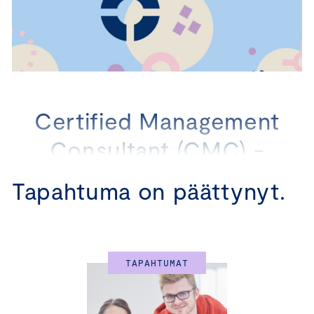
Certified Management
Consultant (CMC) -
ohjelma
Tapahtuma on päättynyt.
31.10.2024 I 7.11.2024 I 21.11.2024
Tähtäätkö konsultiksi tai teetkö jo konsulttityötä ja haluat
TAPAHTUMAT
pätevöityä? Uudistetun Certified Management
Consultant -ohjelman kautta pääset mukaan
huippuosaajien verkostoon ja varmistat oman