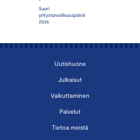
Suuri
OHJELMA
yritysturvallisuuspäivä
2026
Moduuli I
Tors
taina 31.10.2024 klo 9–12
Keskuskauppakamari, Alvar Aallon katu 5, 00100
Uutishuone
Helsinki
Julkaisut
Liikkeenjohdon konsultointi ammattina:
eettiset ohjeet ja standardit
Vaikuttaminen
Kuinka konsultointi muuttuu tulevaisuudessa
Tämä jokaisen konsultin tulee tietää
Palvelut
yritysrahoituksesta
Ohjeistus kurssin case-harjoitukseen
Tietoa meistä
Tilaisuuden päätteeksi tarjolla lounas.